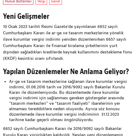
Hukuk Bültenleri
Vergi
Genel
Yeni Gelişmeler
10 Ocak 2023 tarihli Resmi Gazete’de yayımlanan 6652 sayılı
Cumhurbaşkanı Kararı ile ar-ge ve tasarım merkezlerine yönelik
ilave kurumlar vergisi indirimi yeniden düzenlenirken 6657 sayılı
Cumhurbaşkanı Kararı ile finansal kiralama şirketlerinin yurt
dışından sağladıkları kredilerde kaynak kullanımını destekleme fonu
(KKDF) kesintisi oranı sıfırlandı.
Yapılan Düzenlemeler Ne Anlama Geliyor?
Ar-ge ve tasarım merkezlerine sağlanan ilave kurumlar vergisi
indirimi, 01.08.2016 tarih ve 2016/9092 sayılı Bakanlar Kurulu
Kararı ile düzenleniyordu. Bu düzenlemede ilave kurumlar
vergisi indirimi için sağlanması gereken göstergeler arasında
“tasarım merkezleri” ve “tasarım faaliyeti” ibarelerinin yer
almaması tereddütlere neden oluyordu. Ayrıca söz konusu
düzenlemede ilave kurumlar vergisi indiriminin 31.12.2023
tarihine kadar geçerli olması öngörülüyordu.
6652 sayılı Cumhurbaşkanı Kararı ile 2016/9092 sayılı Bakanlar
Kurulu Kararı yürürlükten kaldırıldı. Yapılan yeni düzenlemenin