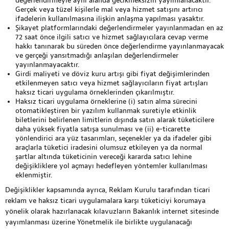
değerlendirmeyle aynı alanda gecikmeksizin yayımlanacaktır.
Gerçek veya tüzel kişilerle mal veya hizmet satışını artırıcı
ifadelerin kullanılmasına ilişkin anlaşma yapılması yasaktır.
Şikayet platformlarındaki değerlendirmeler yayınlanmadan en az
72 saat önce ilgili satıcı ve hizmet sağlayıcılara cevap verme
hakkı tanınarak bu süreden önce değerlendirme yayınlanmayacak
ve gerçeği yansıtmadığı anlaşılan değerlendirmeler
yayınlanmayacaktır.
Girdi maliyeti ve döviz kuru artışı gibi fiyat değişimlerinden
etkilenmeyen satıcı veya hizmet sağlayıcıların fiyat artışları
haksız ticari uygulama örneklerinden çıkarılmıştır.
Haksız ticari uygulama örneklerine (i) satın alma sürecini
otomatikleştiren bir yazılım kullanmak suretiyle etkinlik
biletlerini belirlenen limitlerin dışında satın alarak tüketicilere
daha yüksek fiyatla satışa sunulması ve (ii) e-ticarette
yönlendirici ara yüz tasarımları, seçenekler ya da ifadeler gibi
araçlarla tüketici iradesini olumsuz etkileyen ya da normal
şartlar altında tüketicinin vereceği kararda satıcı lehine
değişikliklere yol açmayı hedefleyen yöntemler kullanılması
eklenmiştir.
Değişiklikler kapsamında ayrıca, Reklam Kurulu tarafından ticari
reklam ve haksız ticari uygulamalara karşı tüketiciyi korumaya
yönelik olarak hazırlanacak kılavuzların Bakanlık internet sitesinde
yayımlanması üzerine Yönetmelik ile birlikte uygulanacağı