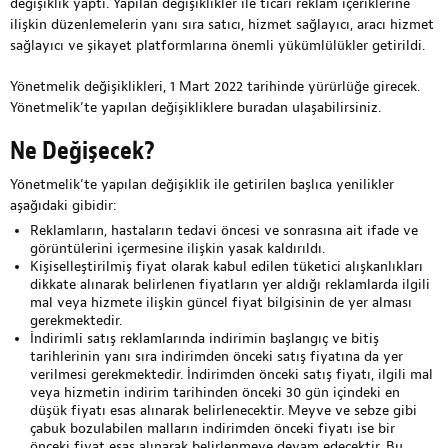
değişiklik yaptı. Yapılan değişiklikler ile ticari reklam içeriklerine
ilişkin düzenlemelerin yanı sıra satıcı, hizmet sağlayıcı, aracı hizmet
sağlayıcı ve şikayet platformlarına önemli yükümlülükler getirildi.
Yönetmelik değişiklikleri, 1 Mart 2022 tarihinde yürürlüğe girecek.
Yönetmelik’te yapılan değişikliklere
buradan
ulaşabilirsiniz.
Ne Değişecek?
Yönetmelik’te yapılan değişiklik ile getirilen başlıca yenilikler
aşağıdaki gibidir:
Reklamların, hastaların tedavi öncesi ve sonrasına ait ifade ve
görüntülerini içermesine ilişkin yasak kaldırıldı.
Kişiselleştirilmiş fiyat olarak kabul edilen tüketici alışkanlıkları
dikkate alınarak belirlenen fiyatların yer aldığı reklamlarda ilgili
mal veya hizmete ilişkin güncel fiyat bilgisinin de yer alması
gerekmektedir.
İndirimli satış reklamlarında indirimin başlangıç ve bitiş
tarihlerinin yanı sıra indirimden önceki satış fiyatına da yer
verilmesi gerekmektedir. İndirimden önceki satış fiyatı, ilgili mal
veya hizmetin indirim tarihinden önceki 30 gün içindeki en
düşük fiyatı esas alınarak belirlenecektir. Meyve ve sebze gibi
çabuk bozulabilen malların indirimden önceki fiyatı ise bir
önceki fiyat esas alınarak belirlenmeye devam edecektir. Bu