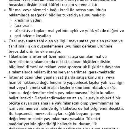
hususlara ilişkin ispat külfeti reklam verene aittir.
Bir mal veya hizmetin bağlı kredi ile satışa sunulduğu
reklamlarda aşağıdaki bilgiler tüketiciye sunulmalıdır:
kredinin vadesi,
faiz oranı,
tüketiciye toplam maliyetinin aylık ve yıllık yüzde değeri ve
geri ödeme koşulları
Özel mevzuata tabi olan ve ilgili mevzuatta yer alan reklam ve
tanıtıma ilişkin düzenlemelere uyulması gereken ürünlere
biyosidal ürünler eklenmiştir.
Tüketicilerin, internet üzerinden satışa sunulan mal ve
hizmetlerin sıralamasında dikkate alınan ölçütlere ilişkin
bilgilendirilmesi ve reklam veya sponsorluk ilişkisine dayanan
sıralamalarda reklam ibaresine yer verilmesi gerekmektedir.
İnternet üzerinden yapılan satışlarda satışa konu mal veya
hizmet hakkında değerlendirme yapabilecek kişiler yalnızca ilgili
mal veya hizmeti satın alan kişilerle sınırlandırılacak ve söz
konusu değerlendirmelerin yayımlanmasına ilişkin kurallar
belirtilecektir. Değerlendirmeler en az 1 yıl süreyle objektif bir
ölçüte dayalı sıralama ile yayımlanacak olup yayımlanmasına
izin verilmemesi halinde ilgili tüketici derhal bilgilendirilecektir.
Bu kapsamda, mevzuata aykırı sağlık beyanı içeren
değerlendirmelerin yayımlanması yasaktır. Tüketici
mağduriyetinin giderildiği hallerde bu durum, ilk