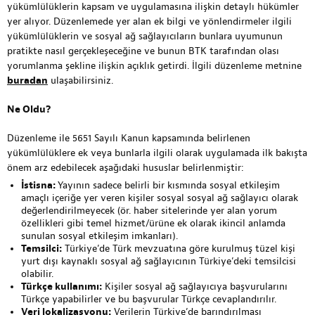
yükümlülüklerin kapsam ve uygulamasına ilişkin detaylı hükümler
yer alıyor. Düzenlemede yer alan ek bilgi ve yönlendirmeler ilgili
yükümlülüklerin ve sosyal ağ sağlayıcıların bunlara uyumunun
pratikte nasıl gerçekleşeceğine ve bunun BTK tarafından olası
yorumlanma şekline ilişkin açıklık getirdi. İlgili düzenleme metnine
buradan
ulaşabilirsiniz.
Ne Oldu?
Düzenleme ile 5651 Sayılı Kanun kapsamında belirlenen
yükümlülüklere ek veya bunlarla ilgili olarak uygulamada ilk bakışta
önem arz edebilecek aşağıdaki hususlar belirlenmiştir:
İstisna:
Yayının sadece belirli bir kısmında sosyal etkileşim
amaçlı içeriğe yer veren kişiler sosyal sosyal ağ sağlayıcı olarak
değerlendirilmeyecek (ör. haber sitelerinde yer alan yorum
özellikleri gibi temel hizmet/ürüne ek olarak ikincil anlamda
sunulan sosyal etkileşim imkanları).
Temsilci:
Türkiye’de Türk mevzuatına göre kurulmuş tüzel kişi
yurt dışı kaynaklı sosyal ağ sağlayıcının Türkiye’deki temsilcisi
olabilir.
Türkçe kullanımı:
Kişiler sosyal ağ sağlayıcıya başvurularını
Türkçe yapabilirler ve bu başvurular Türkçe cevaplandırılır.
Veri lokalizasyonu:
Verilerin Türkiye’de barındırılması