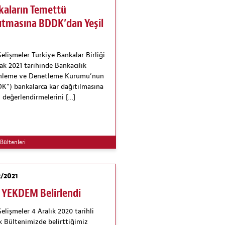
kaların Temettü
ıtmasına BDDK’dan Yeşil
Gelişmeler Türkiye Bankalar Birliği
ak 2021 tarihinde Bankacılık
nleme ve Denetleme Kurumu’nun
K”) bankalarca kar dağıtılmasına
n değerlendirmelerini […]
Bültenleri
/2021
 YEKDEM Belirlendi
elişmeler 4 Aralık 2020 tarihli
 Bültenimizde belirttiğimiz