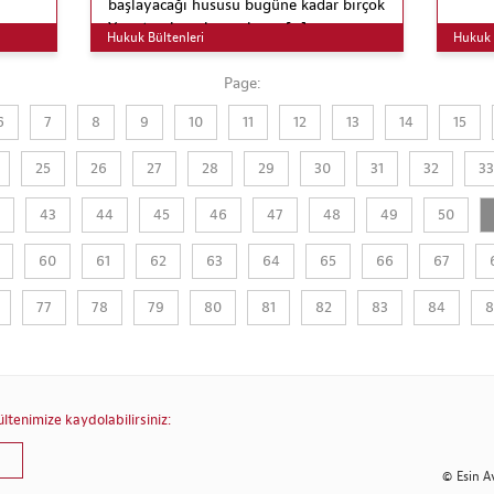
başlayacağı hususu bugüne kadar birçok
Yargıtay kararlarına konu […]
Hukuk Bültenleri
Hukuk 
Page:
6
7
8
9
10
11
12
13
14
15
25
26
27
28
29
30
31
32
33
43
44
45
46
47
48
49
50
60
61
62
63
64
65
66
67
77
78
79
80
81
82
83
84
8
tenimize kaydolabilirsiniz:
© Esin A