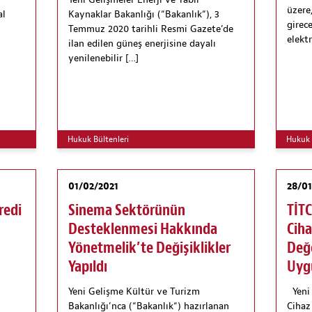
Yeni Gelişmeler Enerji ve Tabii
üzere
al
Kaynaklar Bakanlığı (“Bakanlık“), 3
girece
Temmuz 2020 tarihli Resmi Gazete’de
elekt
ilan edilen güneş enerjisine dayalı
yenilenebilir […]
Hukuk Bültenleri
Hukuk 
01/02/2021
28/01
redi
Sinema Sektörünün
TİTC
Desteklenmesi Hakkında
Ciha
Yönetmelik’te Değişiklikler
Değ
Yapıldı
Uygu
Yeni Gelişme Kültür ve Turizm
Yeni 
Bakanlığı’nca (“Bakanlık“) hazırlanan
Cihaz