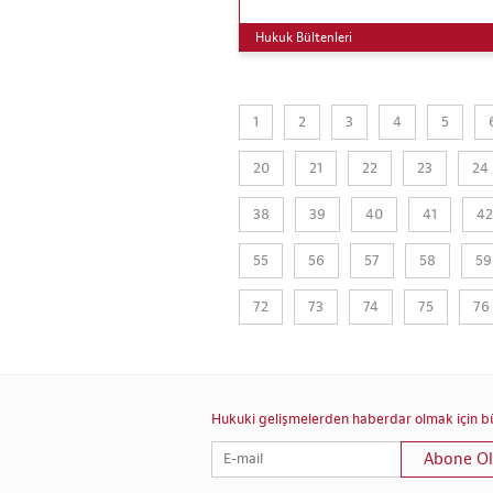
Hukuk Bültenleri
1
2
3
4
5
20
21
22
23
24
38
39
40
41
42
55
56
57
58
59
72
73
74
75
76
Hukuki gelişmelerden haberdar olmak için bül
Abone Ol