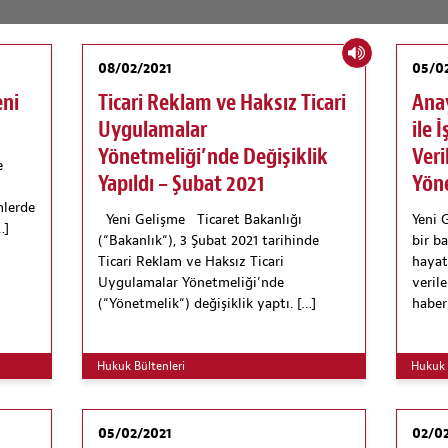
08/02/2021
05/0
eni
Ticari Reklam ve Haksız Ticari
Ana
Uygulamalar
ile 
Yönetmeliği’nde Değişiklik
Veri
e
Yapıldı – Şubat 2021
Yöne
mlerde
Yeni Gelişme Ticaret Bakanlığı
Yeni 
…]
(“Bakanlık“), 3 Şubat 2021 tarihinde
bir b
Ticari Reklam ve Haksız Ticari
hayat
Uygulamalar Yönetmeliği’nde
veril
(“Yönetmelik“) değişiklik yaptı. […]
haber
Hukuk Bültenleri
Hukuk 
05/02/2021
02/0