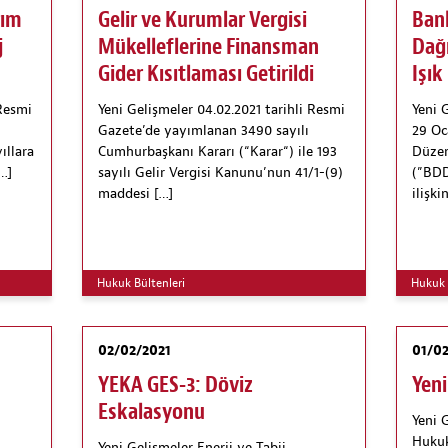
rım
Gelir ve Kurumlar Vergisi
Ban
j
Mükelleflerine Finansman
Dağ
Gider Kısıtlaması Getirildi
Işık
 Resmi
Yeni Gelişmeler 04.02.2021 tarihli Resmi
Yeni 
Gazete’de yayımlanan 3490 sayılı
29 Oc
ıllara
Cumhurbaşkanı Kararı (“Karar“) ile 193
Düze
[…]
sayılı Gelir Vergisi Kanunu’nun 41/1-(9)
(”BDD
maddesi […]
ilişki
Hukuk Bültenleri
Hukuk 
02/02/2021
01/02
YEKA GES-3: Döviz
Yeni
Eskalasyonu
Yeni G
Hukuk