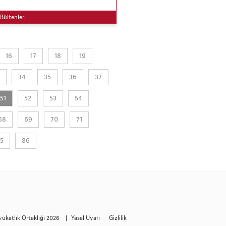
Bültenleri
16
17
18
19
34
35
36
37
51
52
53
54
68
69
70
71
5
86
vukatlık Ortaklığı 2026
|
Yasal Uyarı
Gizlilik