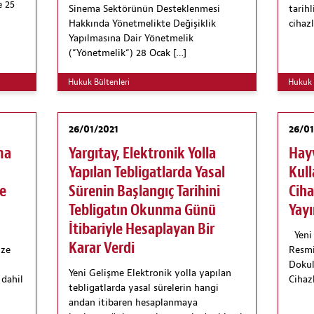
e 25
Sinema Sektörünün Desteklenmesi
tarih
Hakkında Yönetmelikte Değişiklik
cihazl
Yapılmasına Dair Yönetmelik
(“Yönetmelik“) 28 Ocak […]
Hukuk Bültenleri
Hukuk 
26/01/2021
26/01
ma
Yargıtay, Elektronik Yolla
Hay
Yapılan Tebligatlarda Yasal
Kull
şe
Sürenin Başlangıç Tarihini
Ciha
Tebligatın Okunma Günü
Yay
İtibariyle Hesaplayan Bir
Yeni 
Karar Verdi
ize
Resmi
Dokul
Yeni Gelişme Elektronik yolla yapılan
 dahil
Cihaz
tebligatlarda yasal sürelerin hangi
andan itibaren hesaplanmaya