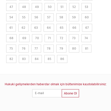
47
48
49
50
51
52
53
54
55
56
57
58
59
60
61
62
63
64
65
66
67
68
69
70
71
72
73
74
75
76
77
78
79
80
81
82
83
84
85
86
Hukuki gelişmelerden haberdar olmak için bültenimize kaydolabilirsiniz:
Abone Ol