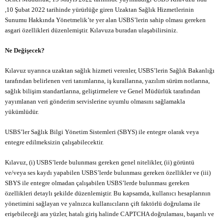
,10 Şubat 2022 tarihinde yürürlüğe giren Uzaktan Sağlık Hizmetlerinin
Sunumu Hakkında Yönetmelik’te yer alan USBS’lerin sahip olması gereken
asgari özellikleri düzenlemiştir. Kılavuza
buradan
ulaşabilirsiniz.
Ne Değişecek?
Kılavuz uyarınca uzaktan sağlık hizmeti verenler, USBS’lerin Sağlık Bakanlığı
tarafından belirlenen veri tanımlarına, iş kurallarına, yazılım sürüm notlarına,
sağlık bilişim standartlarına, geliştirmelere ve Genel Müdürlük tarafından
yayımlanan veri gönderim servislerine uyumlu olmasını sağlamakla
yükümlüdür.
USBS’ler Sağlık Bilgi Yönetim Sistemleri (SBYS) ile entegre olarak veya
entegre edilmeksizin çalışabilecektir.
Kılavuz, (i) USBS’lerde bulunması gereken genel nitelikler, (ii) görüntü
ve/veya ses kaydı yapabilen USBS’lerde bulunması gereken özellikler ve (iii)
SBYS ile entegre olmadan çalışabilen USBS’lerde bulunması gereken
özellikleri detaylı şekilde düzenlemiştir. Bu kapsamda, kullanıcı hesaplarının
yönetimini sağlayan ve yalnızca kullanıcıların çift faktörlü doğrulama ile
erişebileceği ara yüzler, hatalı giriş halinde CAPTCHA doğrulaması, başarılı ve