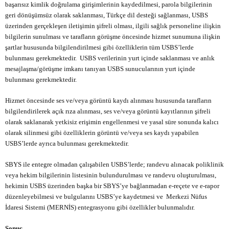
başarısız kimlik doğrulama girişimlerinin kaydedilmesi, parola bilgilerinin
geri dönüşümsüz olarak saklanması, Türkçe dil desteği sağlanması, USBS
üzerinden gerçekleşen iletişimin şifreli olması, ilgili sağlık personeline ilişkin
bilgilerin sunulması ve tarafların görüşme öncesinde hizmet sunumuna ilişkin
şartlar hususunda bilgilendirilmesi gibi özelliklerin tüm USBS’lerde
bulunması gerekmektedir. USBS verilerinin yurt içinde saklanması ve anlık
mesajlaşma/görüşme imkanı tanıyan USBS sunucularının yurt içinde
bulunması gerekmektedir.
Hizmet öncesinde ses ve/veya görüntü kaydı alınması hususunda tarafların
bilgilendirilerek açık rıza alınması, ses ve/veya görüntü kayıtlarının şifreli
olarak saklanarak yetkisiz erişimin engellenmesi ve yasal süre sonunda kalıcı
olarak silinmesi gibi özelliklerin görüntü ve/veya ses kaydı yapabilen
USBS’lerde ayrıca bulunması gerekmektedir.
SBYS ile entegre olmadan çalışabilen USBS’lerde; randevu alınacak poliklinik
veya hekim bilgilerinin listesinin bulundurulması ve randevu oluşturulması,
hekimin USBS üzerinden başka bir SBYS’ye bağlanmadan e-reçete ve e-rapor
düzenleyebilmesi ve bulgularını USBS’ye kaydetmesi ve Merkezi Nüfus
İdaresi Sistemi (MERNİS) entegrasyonu gibi özellikler bulunmalıdır.
Sonuç