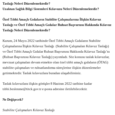
Taslağı Neleri Düzenlemektedir?
Uzaktan Sağlık Bilgi Sistemleri Kılavuzu Neleri Düzenlemektedir?
Özel Tıbbi Amaçlı Gıdaların Stabilite Çalışmalarına İlişkin Kılavuz
Taslağı ve Özel Tıbbi Amaçlı Gıdalar Ruhsat Başvurusu Hakkında Kılavuz
Taslağı Neleri Düzenlemektedir?
Kurum, 24 Mayıs 2022 tarihinde Özel Tıbbi Amaçlı Gıdaların Stabilite
Çalışmalarına İlişkin Kılavuz Taslağı (Stabilite Çalışmaları Kılavuz Taslağı)
ve Özel Tıbbi Amaçlı Gıdalar Ruhsat Başvurusu Hakkında Kılavuz Taslağı’nı
(Ruhsat Başvurusu Kılavuz Taslağı) yayımladı. Söz konusu taslak kılavuzlar,
mevzuat çalışmaları devam etmekte olan özel tıbbi amaçlı gıdaların (ÖTAG)
stabilite çalışmaları ve ruhsatlandırma süreçlerine ilişkin düzenlemeler
getirmektedir. Taslak kılavuzlara
buradan
ulaşabilirsiniz.
Taslak kılavuzlara ilişkin görüşler 8 Haziran 2022 tarihine kadar
tıbbi.beslenme@titck.gov.tr
e-posta adresine iletilebilecektir.
Ne Değişecek?
Stabilite Çalışmaları Kılavuz Taslağı