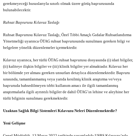
gerekmeyeceği hususlarıyla sınırlı olmak üzere görüş başvurusunda
bulunabilecektir.
Ruhsat Başvurusu Kılavuz Taslağı
Ruhsat Başvurusu Kılavuz Taslağı, Özel Tıbbi Amaçlı Gıdalar Ruhsatlandırma
Yönetmeliği uyarınca ÖTAG ruhsat başvurusunda sunulması gereken bilgi ve
belgelere yönelik düzenlemeler içermektedir.
Kılavuz uyarınca, her türlü ÖTAG ruhsat başvurusu dosyasında (i) idari bilgiler,
(ii) kaliteye ilişkin bilgiler ve (iii) klinik bilgiler yer almaktadır. Kılavuz her
bir bölümde yer alması gereken unsurları detaylıca düzenlemektedir. Başvuru
sırasında, tamamlanmamış veya yarıda kesilmiş klinik araştırma ve/veya
başvuruda bahsedilmeyen tıbbi kullanım amacı ile ilgili tamamlanmış
araştırmalarla ilgili ayrıntılı bilgiler de dahil ÖTAG’ın lehine ve aleyhine her
türlü bilginin sunulması gerekmektedir.
Uzaktan Sağlık Bilgi Sistemleri Kılavuzu Neleri Düzenlemektedir?
Yeni Gelişme
Genel Müdürlük, 13 Mayıs 2022 tarihinde yayımladığı USBS Kılavuzu’nda