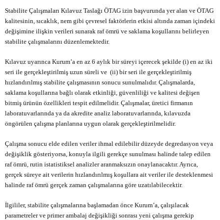
Stabilite Çalışmaları Kılavuz Taslağı ÖTAG izin başvurunda yer alan ve ÖTAG
kalitesinin, sıcaklık, nem gibi çevresel faktörlerin etkisi altında zaman içindeki
değişimine ilişkin verileri sunarak raf ömrü ve saklama koşullarını belirleyen
stabilite çalışmalarını düzenlemektedir.
Kılavuz uyarınca Kurum’a en az 6 aylık bir süreyi içerecek şekilde (i) en az iki
seri ile gerçekleştirilmiş uzun süreli ve (ii) bir seri ile gerçekleştirilmiş
hızlandırılmış stabilite çalışmasının sonucu sunulmalıdır. Çalışmalarda,
saklama koşullarına bağlı olarak etkinliği, güvenliliği ve kalitesi değişen
bitmiş ürünün özellikleri tespit edilmelidir. Çalışmalar, üretici firmanın
laboratuvarlarında ya da akredite analiz laboratuvarlarında, kılavuzda
öngörülen çalışma planlarına uygun olarak gerçekleştirilmelidir.
Çalışma sonucu elde edilen veriler ihmal edilebilir düzeyde degredasyon veya
değişiklik gösteriyorsa, konuyla ilgili gerekçe sunulması halinde talep edilen
raf ömrü, rutin istatistiksel analizler aranmaksızın onaylanacaktır. Ayrıca,
gerçek süreye ait verilerin hızlandırılmış koşullara ait veriler ile desteklenmesi
halinde raf ömrü gerçek zaman çalışmalarına göre uzatılabilecektir.
İlgililer, stabilite çalışmalarına başlamadan önce Kurum’a, çalışılacak
parametreler ve primer ambalaj değişikliği sonrası yeni çalışma gerekip