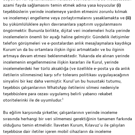
azami fayda sağlamasını temin etmek adına yasa koyucular
(i)
teşebbüslerin yerinde incelemeye yardım etmesini zorunlu kılmak
ve incelemeyi engelleme veya zorlaştırmalarını yasaklamakta ve
(ii)
bu yükümlülüklere aykırı davrananlara yaptırım uygulanmasını
öngörmektir. Bununla birlikte, dijital veri incelemeleri hızla yerinde
incelemelerin önemli bir ayağı haline gelmiştir. Gündelik iletişimler
telefon görüşmeleri ve e-postalardan anlık mesajlaşmalara kaydıkça
Kurum’un da bu ortamlara ilişkin ilgisi artmaktadır ve bu ilginin
artmaya devam etmesi beklenmektedir. Yukarıda ele alınan yerinde
incelemenin engellenmesine ilişkin kararları ile Kurul, yerinde
incelemelerdeki her türlü aksaklığa (ve özellikle e-posta ya da anlık
iletilerin silinmesine) karşı sıfır tolerans politikası uygulayacağının
sinyalini bir kez daha vermiştir. Kurul’un bu husustaki tutumu,
teşebbüs çalışanlarının WhatsApp iletilerini silmesi nedeniyle
teşebbüslere para cezası uygulamış belirli yabancı rekabet
1
otoritelerinki ile de uyumludur.
Bu eğilim karşısında şirketler, çalışanlarının yerinde inceleme
sırasında herhangi bir veri silmemesi gerektiğinin tamamen farkında
olduğunu temin etmelidir. İlaveten Kurum, Kılavuz’u ile çalışılan
teşebbüse dair iletiler içeren mobil cihazların da inceleme