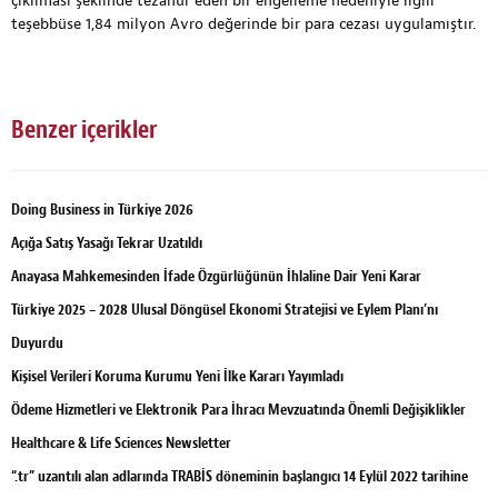
çıkılması şeklinde tezahür eden bir engelleme nedeniyle ilgili
teşebbüse 1,84 milyon Avro değerinde bir para cezası uygulamıştır.
Benzer içerikler
Doing Business in Türkiye 2026
Açığa Satış Yasağı Tekrar Uzatıldı
Anayasa Mahkemesinden İfade Özgürlüğünün İhlaline Dair Yeni Karar
Türkiye 2025 – 2028 Ulusal Döngüsel Ekonomi Stratejisi ve Eylem Planı’nı
Duyurdu
Kişisel Verileri Koruma Kurumu Yeni İlke Kararı Yayımladı
Ödeme Hizmetleri ve Elektronik Para İhracı Mevzuatında Önemli Değişiklikler
Healthcare & Life Sciences Newsletter
“.tr” uzantılı alan adlarında TRABİS döneminin başlangıcı 14 Eylül 2022 tarihine