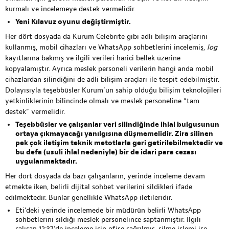
kurmalı ve incelemeye destek vermelidir.
Yeni Kılavuz oyunu değiştirmiştir.
Her dört dosyada da Kurum Celebrite gibi adli bilişim araçlarını
kullanmış, mobil cihazları ve WhatsApp sohbetlerini incelemiş,
log
kayıtlarına bakmış ve ilgili verileri harici bellek üzerine
kopyalamıştır. Ayrıca meslek personeli verilerin hangi anda mobil
cihazlardan silindiğini de adli bilişim araçları ile tespit edebilmiştir.
Dolayısıyla teşebbüsler Kurum’un sahip olduğu bilişim teknolojileri
yetkinliklerinin bilincinde olmalı ve meslek personeline “tam
destek” vermelidir.
Teşebbüsler ve çalışanlar veri silindiğinde ihlal bulgusunun
ortaya çıkmayacağı yanılgısına düşmemelidir. Zira silinen
pek çok iletişim teknik metotlarla geri getirilebilmektedir ve
bu defa (usuli ihlal nedeniyle) bir de idari para cezası
uygulanmaktadır.
Her dört dosyada da bazı çalışanların, yerinde inceleme devam
etmekte iken, belirli dijital sohbet verilerini sildikleri ifade
edilmektedir. Bunlar genellikle WhatsApp iletileridir.
Eti’deki yerinde incelemede bir müdürün belirli WhatsApp
sohbetlerini sildiği meslek personelince saptanmıştır. İlgili
çalışan 12:37’de inceleme için ofise çağrılmış, silme işlemi ise