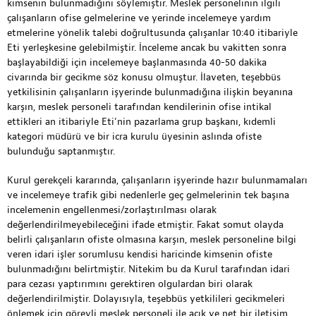
kimsenin bulunmadığını söylemiştir. Meslek personelinin ilgili
çalışanların ofise gelmelerine ve yerinde incelemeye yardım
etmelerine yönelik talebi doğrultusunda çalışanlar 10:40 itibariyle
Eti yerleşkesine gelebilmiştir. İnceleme ancak bu vakitten sonra
başlayabildiği için incelemeye başlanmasında 40-50 dakika
civarında bir gecikme söz konusu olmuştur. İlaveten, teşebbüs
yetkilisinin çalışanların işyerinde bulunmadığına ilişkin beyanına
karşın, meslek personeli tarafından kendilerinin ofise intikal
ettikleri an itibariyle Eti’nin pazarlama grup başkanı, kıdemli
kategori müdürü ve bir icra kurulu üyesinin aslında ofiste
bulunduğu saptanmıştır.
Kurul gerekçeli kararında, çalışanların işyerinde hazır bulunmamaları
ve incelemeye trafik gibi nedenlerle geç gelmelerinin tek başına
incelemenin engellenmesi/zorlaştırılması olarak
değerlendirilmeyebileceğini ifade etmiştir. Fakat somut olayda
belirli çalışanların ofiste olmasına karşın, meslek personeline bilgi
veren idari işler sorumlusu kendisi haricinde kimsenin ofiste
bulunmadığını belirtmiştir. Nitekim bu da Kurul tarafından idari
para cezası yaptırımını gerektiren olgulardan biri olarak
değerlendirilmiştir. Dolayısıyla, teşebbüs yetkilileri gecikmeleri
önlemek için görevli meslek personeli ile açık ve net bir iletişim