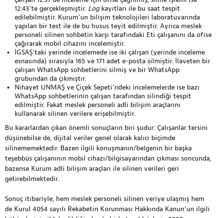
12:43’te gerçekleşmiştir.
Log
kayıtları ile bu saat tespit
edilebilmiştir. Kurum’un bilişim teknolojileri laboratuvarında
yapılan bir test ile de bu husus teyit edilmiştir. Ayrıca meslek
personeli silinen sohbetin karşı tarafındaki Eti çalışanını da ofise
çağırarak mobil cihazını incelemiştir.
İGSAŞ’taki yerinde incelemede ise iki çalışan (yerinde inceleme
esnasında) sırasıyla 165 ve 171 adet e-posta silmiştir. İlaveten bir
çalışan WhatsApp sohbetlerini silmiş ve bir WhatsApp
grubundan da çıkmıştır.
Nihayet UNMAŞ ve Çiçek Sepeti’ndeki incelemelerde ise bazı
WhatsApp sohbetlerinin çalışan tarafından silindiği tespit
edilmiştir. Fakat meslek personeli adli bilişim araçlarını
kullanarak silinen verilere erişebilmiştir.
Bu kararlardan çıkan önemli sonuçların biri şudur: Çalışanlar tersini
düşünebilse de, dijital veriler genel olarak kalıcı biçimde
silinememektedir. Bazen ilgili konuşmanın/belgenin bir başka
teşebbüs çalışanının mobil cihazı/bilgisayarından çıkması soncunda,
bazense Kurum adli bilişim araçları ile silinen verileri geri
getirebilmektedir.
Sonuç itibariyle, hem meslek personeli silinen veriye ulaşmış hem
de Kurul 4054 sayılı Rekabetin Korunması Hakkında Kanun’un ilgili