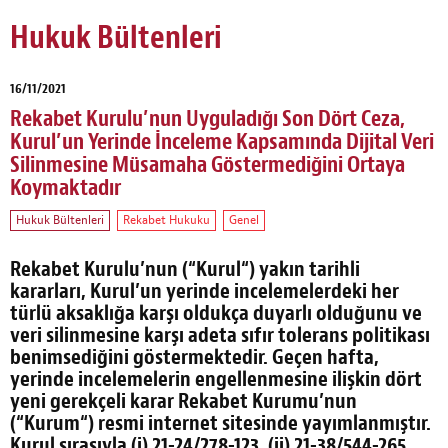
Hukuk Bültenleri
16/11/2021
Rekabet Kurulu’nun Uyguladığı Son Dört Ceza,
Kurul’un Yerinde İnceleme Kapsamında Dijital Veri
Silinmesine Müsamaha Göstermediğini Ortaya
Koymaktadır
Hukuk Bültenleri
Rekabet Hukuku
Genel
Rekabet Kurulu’nun (“
Kurul
“) yakın tarihli
kararları, Kurul’un yerinde incelemelerdeki her
türlü aksaklığa karşı oldukça duyarlı olduğunu ve
veri silinmesine karşı adeta sıfır tolerans politikası
benimsediğini göstermektedir. Geçen hafta,
yerinde incelemelerin engellenmesine ilişkin dört
yeni gerekçeli karar Rekabet Kurumu’nun
(“
Kurum
“) resmi internet sitesinde yayımlanmıştır.
Kurul sırasıyla
(i)
21-24/278-123,
(ii)
21-38/544-265,