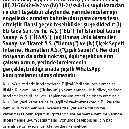
(iii)
21-26/327-152 ve (iv) 21-27/354-173 sayılı kararları
ile dört teşebbüs aleyhinde, yerinde incelemeyi
engellediklerinden bahisle idari para cezası tesis
etmiştir. Bahsi geçen teşebbüsler şu şekildedir:
(i)
Eti Gıda San. ve Tic. A.Ş. (“
Eti
“),
(ii)
İstanbul Gübre
Sanayi A.Ş. (“
İGSAŞ
”),
(iii)
Unmaş Unlu Mamuller
Sanayi ve Ticaret A.Ş. (“
Unmaş
“) ve (
iv
) Çiçek Sepeti
İnternet Hizmetleri A.Ş. (“
Çiçek Sepeti
”). Her dört
dosyanın da ortak noktası, ilgili teşebbüslerin
çalışanlarının, yerinde incelemenin
gerçekleştirildiği sırada çeşitli WhatsApp
konuşmalarını silmiş olmasıdır.
Kurum’un Yerinde İncelemelerde Dijital Verilerin İncelenmesine
İlişkin Kılavuz’unun (“
Kılavuz
“) yayımlanması ile birlikte, yerinde
incelemelerde dijital veri toplanmasına atfedilen önem artmıştır.
Kurul’un yeni kararları da bu eğilimi teyit etmektedir. Bu kararlar
hem Kurum’un yerinde inceleme faaliyetlerine dair ivme
kazanmakta olan eğilimini gözler önüne sermekte hem de yerinde
incelemelere uyum sağlamaları yönünde teşebbüsler için bazı
önemli ve önleyici nitelikte ipuçları vermektedir.