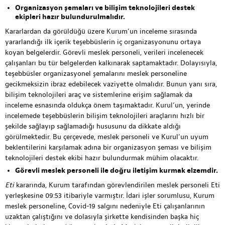
Organizasyon şemaları ve bilişim teknolojileri destek
ekipleri hazır bulundurulmalıdır.
Kararlardan da görüldüğü üzere Kurum’un inceleme sırasında
yararlandığı ilk içerik teşebbüslerin iç organizasyonunu ortaya
koyan belgelerdir. Görevli meslek personeli, verileri incelenecek
çalışanları bu tür belgelerden kalkınarak saptamaktadır. Dolayısıyla,
teşebbüsler organizasyonel şemalarını meslek personeline
gecikmeksizin ibraz edebilecek vaziyette olmalıdır. Bunun yanı sıra,
bilişim teknolojileri araç ve sistemlerine erişim sağlamak da
inceleme esnasında oldukça önem taşımaktadır. Kurul’un, yerinde
incelemede teşebbüslerin bilişim teknolojileri araçlarını hızlı bir
şekilde sağlayıp sağlamadığı hususunu da dikkate aldığı
görülmektedir. Bu çerçevede, meslek personeli ve Kurul’un uyum
beklentilerini karşılamak adına bir organizasyon şeması ve bilişim
teknolojileri destek ekibi hazır bulundurmak mühim olacaktır.
Görevli meslek personeli ile doğru iletişim kurmak elzemdir.
Eti
kararında, Kurum tarafından görevlendirilen meslek personeli Eti
yerleşkesine 09:53 itibariyle varmıştır. İdari işler sorumlusu, Kurum
meslek personeline, Covid-19 salgını nedeniyle Eti çalışanlarının
uzaktan çalıştığını ve dolasıyla şirkette kendisinden başka hiç