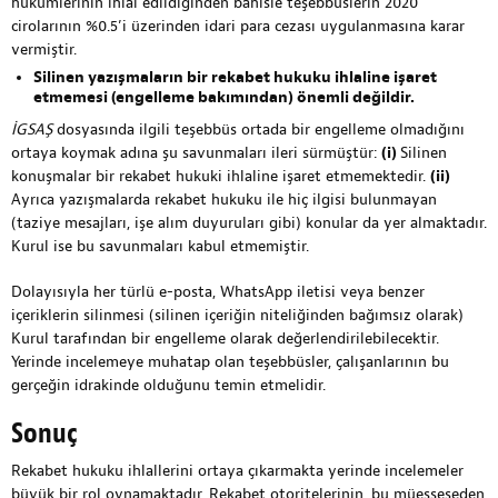
hükümlerinin ihlal edildiğinden bahisle teşebbüslerin 2020
cirolarının %0.5’i üzerinden idari para cezası uygulanmasına karar
vermiştir.
Silinen yazışmaların bir rekabet hukuku ihlaline işaret
etmemesi (engelleme bakımından) önemli değildir.
İGSAŞ
dosyasında ilgili teşebbüs ortada bir engelleme olmadığını
ortaya koymak adına şu savunmaları ileri sürmüştür:
(i)
Silinen
konuşmalar bir rekabet hukuki ihlaline işaret etmemektedir.
(ii)
Ayrıca yazışmalarda rekabet hukuku ile hiç ilgisi bulunmayan
(taziye mesajları, işe alım duyuruları gibi) konular da yer almaktadır.
Kurul ise bu savunmaları kabul etmemiştir.
Dolayısıyla her türlü e-posta, WhatsApp iletisi veya benzer
içeriklerin silinmesi (silinen içeriğin niteliğinden bağımsız olarak)
Kurul tarafından bir engelleme olarak değerlendirilebilecektir.
Yerinde incelemeye muhatap olan teşebbüsler, çalışanlarının bu
gerçeğin idrakinde olduğunu temin etmelidir.
Sonuç
Rekabet hukuku ihlallerini ortaya çıkarmakta yerinde incelemeler
büyük bir rol oynamaktadır. Rekabet otoritelerinin, bu müesseseden