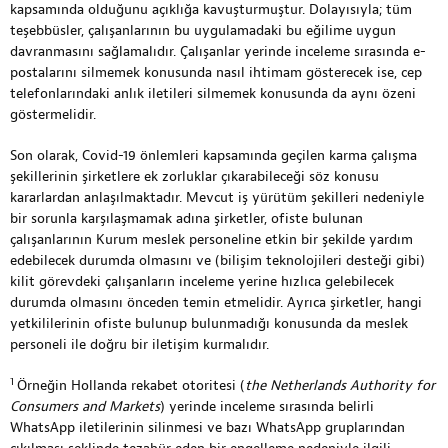
kapsamında olduğunu açıklığa kavuşturmuştur. Dolayısıyla; tüm
teşebbüsler, çalışanlarının bu uygulamadaki bu eğilime uygun
davranmasını sağlamalıdır. Çalışanlar yerinde inceleme sırasında e-
postalarını silmemek konusunda nasıl ihtimam gösterecek ise, cep
telefonlarındaki anlık iletileri silmemek konusunda da aynı özeni
göstermelidir.
Son olarak, Covid-19 önlemleri kapsamında geçilen karma çalışma
şekillerinin şirketlere ek zorluklar çıkarabileceği söz konusu
kararlardan anlaşılmaktadır. Mevcut iş yürütüm şekilleri nedeniyle
bir sorunla karşılaşmamak adına şirketler, ofiste bulunan
çalışanlarının Kurum meslek personeline etkin bir şekilde yardım
edebilecek durumda olmasını ve (bilişim teknolojileri desteği gibi)
kilit görevdeki çalışanların inceleme yerine hızlıca gelebilecek
durumda olmasını önceden temin etmelidir. Ayrıca şirketler, hangi
yetkililerinin ofiste bulunup bulunmadığı konusunda da meslek
personeli ile doğru bir iletişim kurmalıdır.
1
Örneğin Hollanda rekabet otoritesi (
the Netherlands Authority for
Consumers and Markets
) yerinde inceleme sırasında belirli
WhatsApp iletilerinin silinmesi ve bazı WhatsApp gruplarından