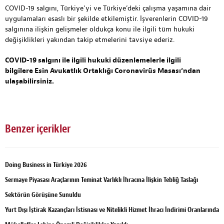
COVID-19 salgını, Türkiye’yi ve Türkiye’deki çalışma yaşamına dair
uygulamaları esaslı bir şekilde etkilemiştir. İşverenlerin COVID-19
salgınına ilişkin gelişmeler oldukça konu ile ilgili tüm hukuki
değişiklikleri yakından takip etmelerini tavsiye ederiz.
COVID-19 salgını ile ilgili hukuki düzenlemelerle ilgili
bilgilere
Esin Avukatlık Ortaklığı Coronavirüs Masası
‘ndan
ulaşabilirsiniz.
Benzer içerikler
Doing Business in Türkiye 2026
Sermaye Piyasası Araçlarının Teminat Varlıklı İhracına İlişkin Tebliğ Taslağı
Sektörün Görüşüne Sunuldu
Yurt Dışı İştirak Kazançları İstisnası ve Nitelikli Hizmet İhracı İndirimi Oranlarında