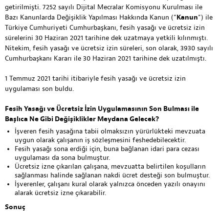
getirilmişti. 7252 sayılı Dijital Mecralar Komisyonu Kurulması ile
Bazı Kanunlarda Değişiklik Yapılması Hakkında Kanun (“
Kanun
“) ile
Türkiye Cumhuriyeti Cumhurbaşkanı, fesih yasağı ve ücretsiz izin
sürelerini 30 Haziran 2021 tarihine dek uzatmaya yetkili kılınmıştı.
Nitekim, fesih yasağı ve ücretsiz izin süreleri, son olarak, 3930 sayılı
Cumhurbaşkanı Kararı ile 30 Haziran 2021 tarihine dek uzatılmıştı.
1 Temmuz 2021 tarihi itibariyle fesih yasağı ve ücretsiz izin
uygulaması son buldu.
Fesih Yasağı ve Ücretsiz İzin Uygulamasının Son Bulması ile
Başlıca Ne Gibi Değişiklikler Meydana Gelecek?
İşveren fesih yasağına tabii olmaksızın yürürlükteki mevzuata
uygun olarak çalışanın iş sözleşmesini feshedebilecektir.
Fesih yasağı sona erdiği için, buna bağlanan idari para cezası
uygulaması da sona bulmuştur.
Ücretsiz izne çıkarılan çalışana, mevzuatta belirtilen koşulların
sağlanması halinde sağlanan nakdi ücret desteği son bulmuştur.
İşverenler, çalışanı kural olarak yalnızca önceden yazılı onayını
alarak ücretsiz izne çıkarabilir.
Sonuç