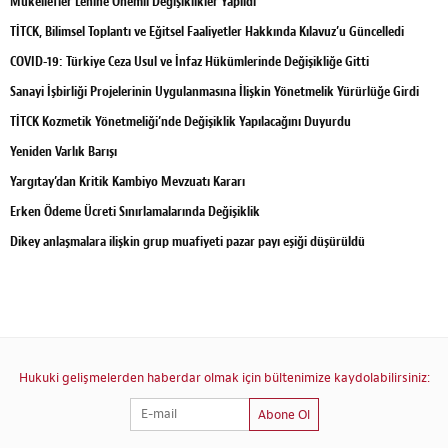
Mükellefler Lehine Önemli Değişiklikler Yapıldı
TİTCK, Bilimsel Toplantı ve Eğitsel Faaliyetler Hakkında Kılavuz’u Güncelledi
COVID-19: Türkiye Ceza Usul ve İnfaz Hükümlerinde Değişikliğe Gitti
Sanayi İşbirliği Projelerinin Uygulanmasına İlişkin Yönetmelik Yürürlüğe Girdi
TİTCK Kozmetik Yönetmeliği’nde Değişiklik Yapılacağını Duyurdu
Yeniden Varlık Barışı
Yargıtay’dan Kritik Kambiyo Mevzuatı Kararı
Erken Ödeme Ücreti Sınırlamalarında Değişiklik
Dikey anlaşmalara ilişkin grup muafiyeti pazar payı eşiği düşürüldü
Hukuki gelişmelerden haberdar olmak için bültenimize kaydolabilirsiniz:
Abone Ol