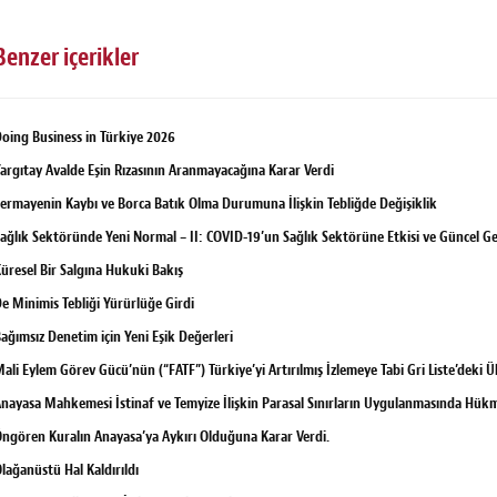
Benzer içerikler
oing Business in Türkiye 2026
argıtay Avalde Eşin Rızasının Aranmayacağına Karar Verdi
ermayenin Kaybı ve Borca Batık Olma Durumuna İlişkin Tebliğde Değişiklik
ağlık Sektöründe Yeni Normal – II: COVID-19’un Sağlık Sektörüne Etkisi ve Güncel Ge
üresel Bir Salgına Hukuki Bakış
e Minimis Tebliği Yürürlüğe Girdi
ağımsız Denetim için Yeni Eşik Değerleri
ali Eylem Görev Gücü’nün (“FATF”) Türkiye’yi Artırılmış İzlemeye Tabi Gri Liste’deki Ü
nayasa Mahkemesi İstinaf ve Temyize İlişkin Parasal Sınırların Uygulanmasında Hükmü
ngören Kuralın Anayasa’ya Aykırı Olduğuna Karar Verdi.
lağanüstü Hal Kaldırıldı