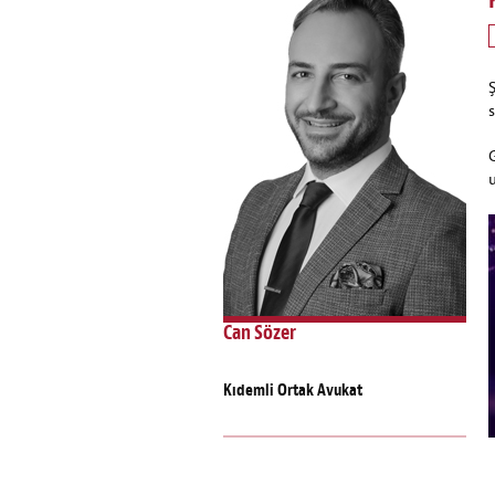
s
u
Can Sözer
Kıdemli Ortak Avukat