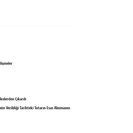
lişmeler
lkelerden Çıkardı
n Verildiği Tarihteki Tutarın Esas Alınmasını