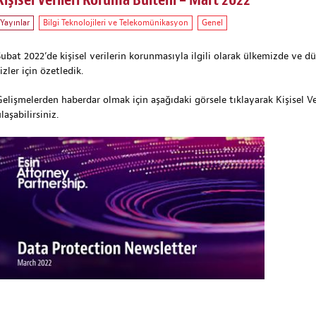
Kişisel Verileri Koruma Bülteni – Mart 2022
Yayınlar
Bilgi Teknolojileri ve Telekomünikasyon
Genel
Şubat 2022’de kişisel verilerin korunmasıyla ilgili olarak ülkemizde ve 
izler için özetledik.
Gelişmelerden haberdar olmak için aşağıdaki görsele tıklayarak Kişisel V
laşabilirsiniz.