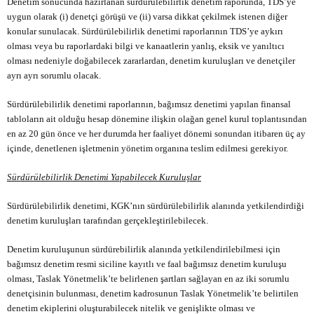
Denetim sonucunda hazırlanan sürdürülebilirlik denetim raporunda, TDS’ye
uygun olarak (i) denetçi görüşü ve (ii) varsa dikkat çekilmek istenen diğer
konular sunulacak. Sürdürülebilirlik denetimi raporlarının TDS’ye aykırı
olması veya bu raporlardaki bilgi ve kanaatlerin yanlış, eksik ve yanıltıcı
olması nedeniyle doğabilecek zararlardan, denetim kuruluşları ve denetçiler
ayrı ayrı sorumlu olacak.
Sürdürülebilirlik denetimi raporlarının, bağımsız denetimi yapılan finansal
tabloların ait olduğu hesap dönemine ilişkin olağan genel kurul toplantısından
en az 20 gün önce ve her durumda her faaliyet dönemi sonundan itibaren üç ay
içinde, denetlenen işletmenin yönetim organına teslim edilmesi gerekiyor.
Sürdürülebilirlik Denetimi Yapabilecek Kuruluşlar
Sürdürülebilirlik denetimi, KGK’nın sürdürülebilirlik alanında yetkilendirdiği
denetim kuruluşları tarafından gerçekleştirilebilecek.
Denetim kuruluşunun sürdürebilirlik alanında yetkilendirilebilmesi için
bağımsız denetim resmi siciline kayıtlı ve faal bağımsız denetim kuruluşu
olması, Taslak Yönetmelik’te belirlenen şartları sağlayan en az iki sorumlu
denetçisinin bulunması, denetim kadrosunun Taslak Yönetmelik’te belirtilen
denetim ekiplerini oluşturabilecek nitelik ve genişlikte olması ve