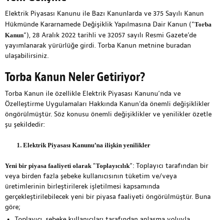
Elektrik Piyasası Kanunu ile Bazı Kanunlarda ve 375 Sayılı Kanun
Hükmünde Kararnamede Değişiklik Yapılmasına Dair Kanun (“
Torba
“), 28 Aralık 2022 tarihli ve 32057 sayılı Resmi Gazete’de
Kanun
yayımlanarak yürürlüğe girdi. Torba Kanun metnine
buradan
ulaşabilirsiniz.
Torba Kanun Neler Getiriyor?
Torba Kanun ile özellikle Elektrik Piyasası Kanunu’nda ve
Özelleştirme Uygulamaları Hakkında Kanun’da önemli değişiklikler
öngörülmüştür. Söz konusu önemli değişiklikler ve yenilikler özetle
şu şekildedir:
1. Elektrik Piyasası Kanunu’na ilişkin yenilikler
“
“: Toplayıcı tarafından bir
Yeni bir piyasa faaliyeti olarak
Toplayıcılık
veya birden fazla şebeke kullanıcısının tüketim ve/veya
üretimlerinin birleştirilerek işletilmesi kapsamında
gerçekleştirilebilecek yeni bir piyasa faaliyeti öngörülmüştür. Buna
göre;
Toplayıcı, şebeke kullanıcıları tarafından anlaşma yoluyla