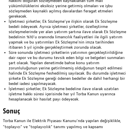
hakkını doğuran sözleşmeden kaynaklanan tüm mali
yükümlülüklerini eksiksiz yerine getirmiş olmaları ve işbu
sözleşmeden kaynaklı açılmış davalardan feragat etmeleri
gerekecek.
İşletmeci şirketler, Ek Sözleşme’ye ilişkin olarak Ek Sözleşme
bedeli ödeyecek. Ayrıca işletmeci şirketler, özelleştirme
sözleşmelerinde yer alan yatırım şartına ilave olarak Ek Sözleşme
bedelinin %10’u oranında limancılık faaliyetleri ile ilgili yatırım
yapmak ve bu yatırımları Ek Sözleşme’nin imza tarihinden
itibaren 5 yıl içinde gerçekleştirmek zorunda olacak.
Süre sonunda işletmeci şirketlerin yatırımın gerçekleştirildiğine
dair rapor ve bu durumu tevsik eden bilgi ve belgeleri sunmaları
şart olacak. Yapılan denetimde bahse konu yatırım
zorunluluğunun yerine getirilmemiş olduğunun tespit edilmesi
halinde Ek Sözleşme feshedilmiş sayılacak. Bu durumda işletmeci
şirkete Ek Sözleşme gereği ödenen bedeller de dahil herhangi bir
bedel iadesi yapılmayacak.
İşletmeci şirketler, Ek Sözleşme bedeline ilave olarak uzatılan
işletme hakkı süresi içerisinde her yıl Torba Kanun uyarınca
hesaplanacak bir hasılat payı ödeyecek.
Sonuç
Torba Kanun ile Elektrik Piyasası Kanunu’nda yapılan değişiklikle,
“toplayıcı” ve “toplayıcılık” tanımı yapılmış ve kapsamı