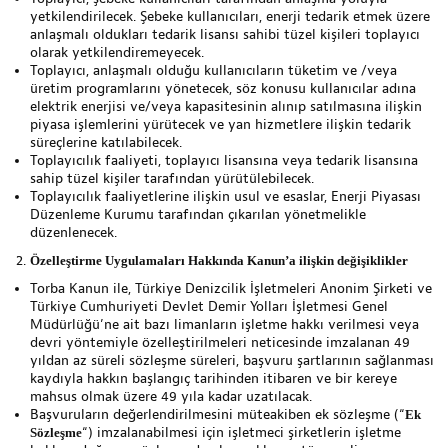
yetkilendirilecek. Şebeke kullanıcıları, enerji tedarik etmek üzere
anlaşmalı oldukları tedarik lisansı sahibi tüzel kişileri toplayıcı
olarak yetkilendiremeyecek.
Toplayıcı, anlaşmalı olduğu kullanıcıların tüketim ve /veya
üretim programlarını yönetecek, söz konusu kullanıcılar adına
elektrik enerjisi ve/veya kapasitesinin alınıp satılmasına ilişkin
piyasa işlemlerini yürütecek ve yan hizmetlere ilişkin tedarik
süreçlerine katılabilecek.
Toplayıcılık faaliyeti, toplayıcı lisansına veya tedarik lisansına
sahip tüzel kişiler tarafından yürütülebilecek.
Toplayıcılık faaliyetlerine ilişkin usul ve esaslar, Enerji Piyasası
Düzenleme Kurumu tarafından çıkarılan yönetmelikle
düzenlenecek.
Özelleştirme Uygulamaları Hakkında Kanun’a ilişkin değişiklikler
Torba Kanun ile, Türkiye Denizcilik İşletmeleri Anonim Şirketi ve
Türkiye Cumhuriyeti Devlet Demir Yolları İşletmesi Genel
Müdürlüğü’ne ait bazı limanların işletme hakkı verilmesi veya
devri yöntemiyle özelleştirilmeleri neticesinde imzalanan 49
yıldan az süreli sözleşme süreleri, başvuru şartlarının sağlanması
kaydıyla hakkın başlangıç tarihinden itibaren ve bir kereye
mahsus olmak üzere 49 yıla kadar uzatılacak.
Başvuruların değerlendirilmesini müteakiben ek sözleşme (“
Ek
“) imzalanabilmesi için işletmeci şirketlerin işletme
Sözleşme