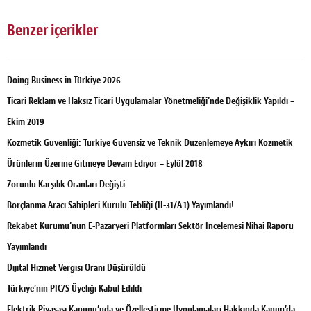
Benzer içerikler
Doing Business in Türkiye 2026
Ticari Reklam ve Haksız Ticari Uygulamalar Yönetmeliği’nde Değişiklik Yapıldı –
Ekim 2019
Kozmetik Güvenliği: Türkiye Güvensiz ve Teknik Düzenlemeye Aykırı Kozmetik
Ürünlerin Üzerine Gitmeye Devam Ediyor – Eylül 2018
Zorunlu Karşılık Oranları Değişti
Borçlanma Aracı Sahipleri Kurulu Tebliği (II-31/A.1) Yayımlandı!
Rekabet Kurumu’nun E-Pazaryeri Platformları Sektör İncelemesi Nihai Raporu
Yayımlandı
Dijital Hizmet Vergisi Oranı Düşürüldü
Türkiye’nin PIC/S Üyeliği Kabul Edildi
Elektrik Piyasası Kanunu’nda ve Özelleştirme Uygulamaları Hakkında Kanun’da