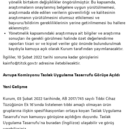
yönelik birtakım değişiklikler öngörülmüştür. Bu kapsamda,
araştırmaların onaylanmış belgelere uygun yürütülmemesi,
araştırmada elde edilen verilerin güvenilirliği ve kalitesinin
araştırmanın yürütülmesini olumsuz etkilemesi ve
başvuru/bildirim gerekliliklerinin yerine getirilmemesi bu hallere
eklenmiştir.
Yönetmelik kapsamındaki araştırmaya ait bilgiler ve araştırma
sonuçları ile gerekli görülmesi halinde özet değerlendirme
raporları ticari sır ve kişisel veriler göz önünde bulundurulmak
kaydıyla kamuya açık olarak Kurum tarafından yayımlanacaktır.
İlgililer, 10 Şubat 2022 tarihi sonuna kadar görüşlerini
kainfo@titck.gov.tr
adresine iletebilecektir.
Avrupa Komisyonu Taslak Uygulama Tasarrufu Görüşe Açıldı
Yeni Gelişme
Kurum, 03 Şubat 2022 tarihinde, AB 2017/745 sayılı Tıbbi Cihaz
Tüzüğünün Ek 16’sında listelenen tıbbi amaçlı olmayan ürün
gruplarına ilişkin spesifikasyonları ortaya koyan Taslak Uygulama
Tasarrufu’nun kamuoyu görüşüne açıldığını duyurdu. Taslak
Uygulama Tasarrufu’na
buradan
(İngilizce) ulaşabilir ve görüş
verebilirsiniz.