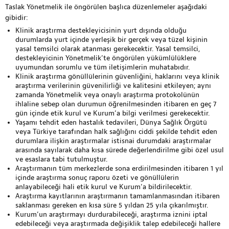
Taslak Yönetmelik ile öngörülen başlıca düzenlemeler aşağıdaki
gibidir:
Klinik araştırma destekleyicisinin yurt dışında olduğu
durumlarda yurt içinde yerleşik bir gerçek veya tüzel kişinin
yasal temsilci olarak atanması gerekecektir. Yasal temsilci,
destekleyicinin Yönetmelik’te öngörülen yükümlülüklere
uyumundan sorumlu ve tüm iletişimlerin muhatabıdır.
Klinik araştırma gönüllülerinin güvenliğini, haklarını veya klinik
araştırma verilerinin güvenilirliği ve kalitesini etkileyen; aynı
zamanda Yönetmelik veya onaylı araştırma protokolünün
ihlaline sebep olan durumun öğrenilmesinden itibaren en geç 7
gün içinde etik kurul ve Kurum’a bilgi verilmesi gerekecektir.
Yaşamı tehdit eden hastalık tedavileri, Dünya Sağlık Örgütü
veya Türkiye tarafından halk sağlığını ciddi şekilde tehdit eden
durumlara ilişkin araştırmalar istisnai durumdaki araştırmalar
arasında sayılarak daha kısa sürede değerlendirilme gibi özel usul
ve esaslara tabi tutulmuştur.
Araştırmanın tüm merkezlerde sona erdirilmesinden itibaren 1 yıl
içinde araştırma sonuç raporu özeti ve gönüllülerin
anlayabileceği hali etik kurul ve Kurum’a bildirilecektir.
Araştırma kayıtlarının araştırmanın tamamlanmasından itibaren
saklanması gereken en kısa süre 5 yıldan 25 yıla çıkarılmıştır.
Kurum’un araştırmayı durdurabileceği, araştırma iznini iptal
edebileceği veya araştırmada değişiklik talep edebileceği hallere