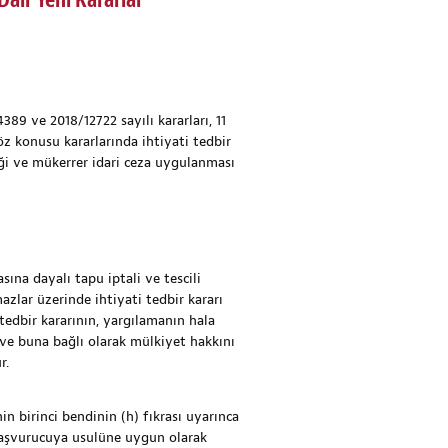
air Yeni Kararlar
89 ve 2018/12722 sayılı kararları, 11
 konusu kararlarında ihtiyati tedbir
eği ve mükerrer idari ceza uygulanması
na dayalı tapu iptali ve tescili
zlar üzerinde ihtiyati tedbir kararı
tedbir kararının, yargılamanın hala
 ve buna bağlı olarak mülkiyet hakkını
r.
 birinci bendinin (h) fıkrası uyarınca
a başvurucuya usulüne uygun olarak