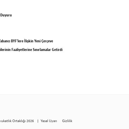
n Duyuru
abancı BYF’lere İlişkin Yeni Çerçeve
erinin Faaliyetlerine Sınırlamalar Getirdi
vukatlık Ortaklığı 2026
|
Yasal Uyarı
Gizlilik