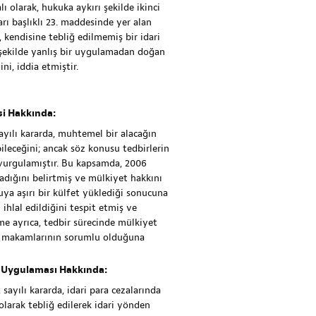
 olarak, hukuka aykırı şekilde ikinci
arı başlıklı 23. maddesinde yer alan
kendisine tebliğ edilmemiş bir idari
 şekilde yanlış bir uygulamadan doğan
ni, iddia etmiştir.
si Hakkında:
yılı kararda, muhtemel bir alacağın
ileceğini; ancak söz konusu tedbirlerin
 vurgulamıştır. Bu kapsamda, 2006
dığını belirtmiş ve mülkiyet hakkını
uya aşırı bir külfet yüklediği sonucuna
hlal edildiğini tespit etmiş ve
 ayrıca, tedbir sürecinde mülkiyet
gı makamlarının sorumlu olduğuna
ür Uygulaması Hakkında:
ayılı kararda, idari para cezalarında
larak tebliğ edilerek idari yönden