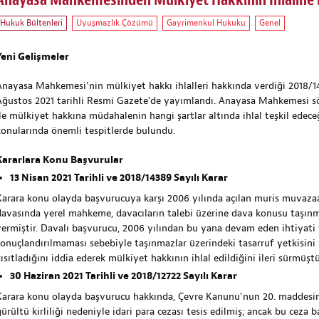
Anayasa Mahkemesinden Mülkiyet Hakkının İhlaline D
Hukuk Bültenleri
Uyuşmazlık Çözümü
Gayrimenkul Hukuku
Genel
Yeni Gelişmeler
Anayasa Mahkemesi’nin mülkiyet hakkı ihlalleri hakkında verdiği 2018/143
Ağustos 2021 tarihli Resmi Gazete’de yayımlandı. Anayasa Mahkemesi söz
ile mülkiyet hakkına müdahalenin hangi şartlar altında ihlal teşkil edec
konularında önemli tespitlerde bulundu.
Kararlara Konu Başvurular
13 Nisan 2021 Tarihli ve 2018/14389 Sayılı Karar
Karara konu olayda başvurucuya karşı 2006 yılında açılan muris muvazaası
davasında yerel mahkeme, davacıların talebi üzerine dava konusu taşınma
vermiştir. Davalı başvurucu, 2006 yılından bu yana devam eden ihtiyati 
sonuçlandırılmaması sebebiyle taşınmazlar üzerindeki tasarruf yetkisini
ısıtladığını iddia ederek mülkiyet hakkının ihlal edildiğini ileri sürmüştü
30 Haziran 2021 Tarihli ve 2018/12722 Sayılı Karar
Karara konu olayda başvurucu hakkında, Çevre Kanunu’nun 20. maddesinin
gürültü kirliliği nedeniyle idari para cezası tesis edilmiş; ancak bu cez