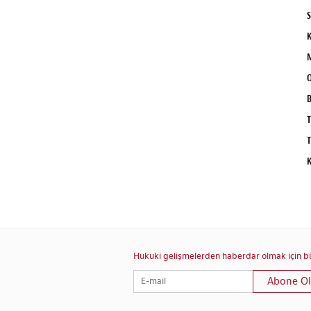
S
K
M
O
B
T
T
K
Hukuki gelişmelerden haberdar olmak için bül
Abone Ol