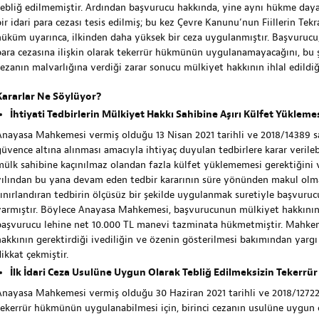
tebliğ edilmemiştir. Ardından başvurucu hakkında, yine aynı hükme dayalı
ir idari para cezası tesis edilmiş; bu kez Çevre Kanunu’nun Fiillerin Tekr
hüküm uyarınca, ilkinden daha yüksek bir ceza uygulanmıştır. Başvurucu, 
para cezasına ilişkin olarak tekerrür hükmünün uygulanamayacağını, bu
cezanın malvarlığına verdiği zarar sonucu mülkiyet hakkının ihlal edildiği
Kararlar Ne Söylüyor?
İhtiyati Tedbirlerin Mülkiyet Hakkı Sahibine Aşırı Külfet Yükleme
Anayasa Mahkemesi vermiş olduğu 13 Nisan 2021 tarihli ve 2018/14389 sa
güvence altına alınması amacıyla ihtiyaç duyulan tedbirlere karar verileb
mülk sahibine kaçınılmaz olandan fazla külfet yüklememesi gerektiğini
yılından bu yana devam eden tedbir kararının süre yönünden makul olma
sınırlandıran tedbirin ölçüsüz bir şekilde uygulanmak suretiyle başvuruc
varmıştır. Böylece Anayasa Mahkemesi, başvurucunun mülkiyet hakkının i
başvurucu lehine net 10.000 TL manevi tazminata hükmetmiştir. Mahkeme
hakkının gerektirdiği ivediliğin ve özenin gösterilmesi bakımından yar
ikkat çekmiştir.
İlk İdari Ceza Usulüne Uygun Olarak Tebliğ Edilmeksizin Tekerr
Anayasa Mahkemesi vermiş olduğu 30 Haziran 2021 tarihli ve 2018/12722 s
tekerrür hükmünün uygulanabilmesi için, birinci cezanın usulüne uygun o