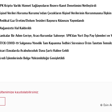
PK Kripto Varlık Hizmet Sağlayıcıların Rezerv Kanıt Denetimini Netleştirdi
işisel Verileri Koruma Kurumu’ndan Çocukların Kişisel Verilerinin Korunmasına İlişki
edikal Gaz Üretim/Dolum Tesisleri Başvuru Kılavuzu Yayımlandı
lağanüstü Hal Kaldırıldı
ankalar Bir Adım Geriye, Aracı Kurumlar Sahneye: SPK’dan Yurt Dışı Pay İşlemleri ve Y
İTCK COVID-19 Salgınına Yönelik Tam Kapanma Tedbiri Süresince Ürün Tanıtım Temsilcil
icari Davalarda Arabuluculuk Dava Şartı Haline Geldi
redi İşlemlerinde Belge Yükümlülüğü Genişletildi
tenimize kaydolabilirsiniz:
© Esin A