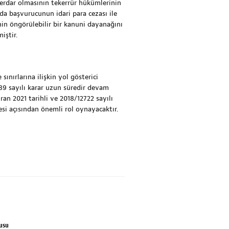
berdar olmasının tekerrür hükümlerinin
a başvurucunun idari para cezası ile
n öngörülebilir bir kanuni dayanağını
iştir.
nırlarına ilişkin yol gösterici
89 sayılı karar uzun süredir devam
ran 2021 tarihli ve 2018/12722 sayılı
esi açısından önemli rol oynayacaktır.
rusu