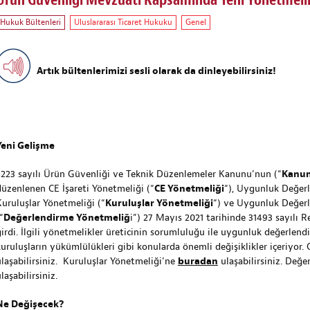
Ürün Güvenliği Mevzuatı Kapsamında Yeni Yönetmelik
Hukuk Bültenleri
Uluslararası Ticaret Hukuku
Genel
Artık bültenlerimizi sesli olarak da dinleyebilirsiniz!
Yeni Gelişme
7223 sayılı Ürün Güvenliği ve Teknik Düzenlemeler Kanunu’nun (“
Kanu
düzenlenen CE İşareti Yönetmeliği (“
CE Yönetmeliği
“), Uygunluk Değer
Kuruluşlar Yönetmeliği (“
Kuruluşlar Yönetmeliği
“) ve Uygunluk Değer
“
Değerlendirme Yönetmeliğ
i”) 27 Mayıs 2021 tarihinde 31493 sayılı
girdi. İlgili yönetmelikler üreticinin sorumluluğu ile uygunluk değerlen
kuruluşların yükümlülükleri gibi konularda önemli değişiklikler içeriyor
ulaşabilirsiniz. Kuruluşlar Yönetmeliği’ne
buradan
ulaşabilirsiniz. Değ
laşabilirsiniz.
Ne Değişecek?