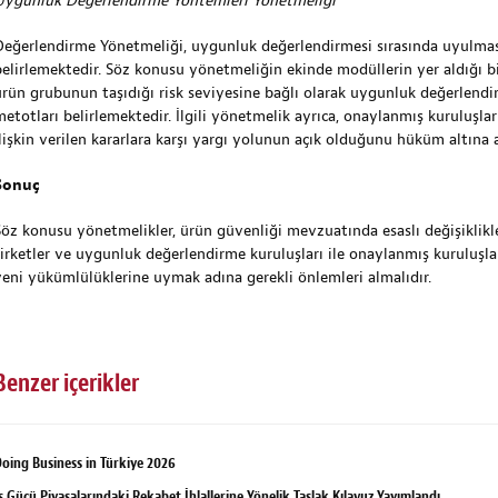
Uygunluk Değerlendirme Yöntemleri Yönetmeliği
Değerlendirme Yönetmeliği, uygunluk değerlendirmesi sırasında uyulması
belirlemektedir. Söz konusu yönetmeliğin ekinde modüllerin yer aldığı bi
ürün grubunun taşıdığı risk seviyesine bağlı olarak uygunluk değerlendi
metotları belirlemektedir. İlgili yönetmelik ayrıca, onaylanmış kuruluşl
ilişkin verilen kararlara karşı yargı yolunun açık olduğunu hüküm altına 
Sonuç
Söz konusu yönetmelikler, ürün güvenliği mevzuatında esaslı değişiklikle
şirketler ve uygunluk değerlendirme kuruluşları ile onaylanmış kuruluşlar,
yeni yükümlülüklerine uymak adına gerekli önlemleri almalıdır.
Benzer içerikler
oing Business in Türkiye 2026
ş Gücü Piyasalarındaki Rekabet İhlallerine Yönelik Taslak Kılavuz Yayımlandı