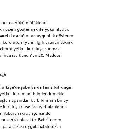
ıcının da yükümlülüklerini
kli özeni göstermek ile yükümlüdür.
areti taşıdığını ve uygunluk gösteren
 kuruluşun (yani, ilgili ürünün teknik
lerini yetkili kuruluşa sunması
halinde ise Kanun’un 20. Maddesi
iği
Türkiye’de şube ya da temsilcilik açan
yetkili kurumları bilgilendirmekle
ları açısından bu bildirimin bir ay
uruluşları ise faaliyet alanlarına
 itibaren iki ay içerisinde
mmuz 2021 olacaktır. Bahsi geçen
para cezası uygulanabilecektir.