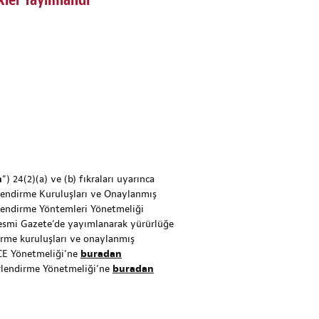
ler Yayımlandı
n
“) 24(2)(a) ve (b) fıkraları uyarınca
lendirme Kuruluşları ve Onaylanmış
lendirme Yöntemleri Yönetmeliği
 Resmi Gazete’de yayımlanarak yürürlüğe
dirme kuruluşları ve onaylanmış
. CE Yönetmeliği’ne
buradan
erlendirme Yönetmeliği’ne
buradan