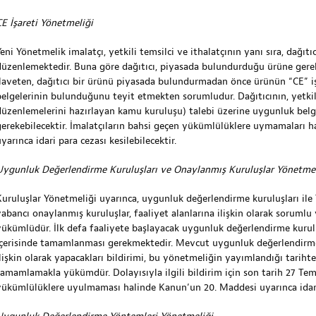
CE İşareti Yönetmeliği
eni Yönetmelik imalatçı, yetkili temsilci ve ithalatçının yanı sıra, dağıt
düzenlemektedir. Buna göre dağıtıcı, piyasada bulundurduğu ürüne gere
İlaveten, dağıtıcı bir ürünü piyasada bulundurmadan önce ürünün “CE” iş
belgelerinin bulunduğunu teyit etmekten sorumludur. Dağıtıcının, yetkili
düzenlemelerini hazırlayan kamu kuruluşu) talebi üzerine uygunluk belge
gerekebilecektir. İmalatçıların bahsi geçen yükümlülüklere uymamaları 
yarınca idari para cezası kesilebilecektir.
Uygunluk Değerlendirme Kuruluşları ve Onaylanmış Kuruluşlar Yönetmel
Kuruluşlar Yönetmeliği uyarınca, uygunluk değerlendirme kuruluşları ile 
yabancı onaylanmış kuruluşlar, faaliyet alanlarına ilişkin olarak sorumlu 
yükümlüdür. İlk defa faaliyete başlayacak uygunluk değerlendirme kuruluş
içerisinde tamamlanması gerekmektedir. Mevcut uygunluk değerlendirme k
lişkin olarak yapacakları bildirimi, bu yönetmeliğin yayımlandığı tarihten
tamamlamakla yükümdür. Dolayısıyla ilgili bildirim için son tarih 27 Te
yükümlülüklere uyulmaması halinde Kanun’un 20. Maddesi uyarınca idari 