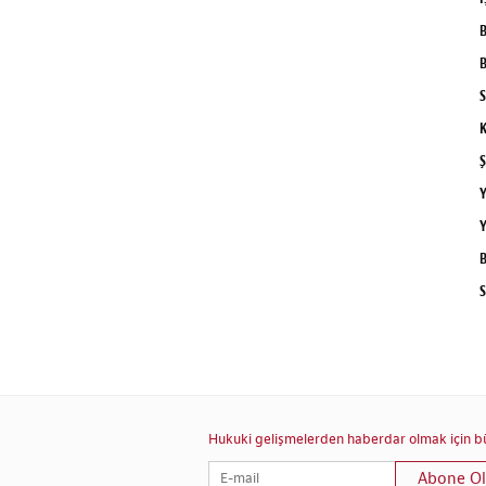
B
B
S
K
Ş
Y
Y
B
S
Hukuki gelişmelerden haberdar olmak için bül
Abone Ol