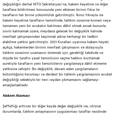
değişikliğin derhal MTO Sekretaryası’na, hakem heyetine ve diğer
taraflara bildirilmesi konusunda yeni eklenen birinci fıkra ile
tarafların her birine yükümlülük getirilmiştir. İkinci fıkrayla ise
hakem heyetine tarafların temsilinde, tahkim sürecine kısmen veya
tamamen yeni bir avukatın katılması dâhil olmak ancak bununla
sınırlı kalmamak üzere, meydana gelecek bir değişiklik halinde
menfaat çatışmasından kaçınmak adına herhangi bir tedbiri
alabilme yetkisi getirilmiştir. 2021 Kuralları uyarınca hakem heyeti
açıkça, hakemlerden birinin menfaat çatışmasını ve dolayısıyla
tahkim sürecinin uzamasını önlemek için, gerektiği takdirde ve
ölçüde bir tarafın yasal temsilcisini seçme hakkını kısıtlamak
suretiyle tarafların yeni temsilcilerini yargılamaya dâhil etmeme
yetkisine sahiptir. Bu değişiklik, devam eden yargılamaların
bütünlüğünü korumayı ve derdest bir tahkim yargılamasının avukat
değişikliği sebebiyle bir nevi raydan çıkmamasını sağlamayı
amaçlamaktadır.
Hakem Ataması
Şeffaflığı arttıran bir diğer kayda değer değişiklik ise, istisnai
durumlarda, tahkim anlaşmasının uygulanması taraflar nezdinde