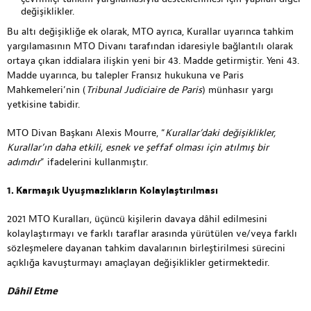
değişiklikler.
Bu altı değişikliğe ek olarak, MTO ayrıca, Kurallar uyarınca tahkim
yargılamasının MTO Divanı tarafından idaresiyle bağlantılı olarak
ortaya çıkan iddialara ilişkin yeni bir 43. Madde getirmiştir. Yeni 43.
Madde uyarınca, bu talepler Fransız hukukuna ve Paris
Mahkemeleri’nin (
Tribunal Judiciaire de Paris
) münhasır yargı
yetkisine tabidir.
MTO Divan Başkanı Alexis Mourre, “
Kurallar’daki değişiklikler,
Kurallar’ın daha etkili, esnek ve şeffaf olması için atılmış bir
adımdır
” ifadelerini kullanmıştır.
1. Karmaşık Uyuşmazlıkların Kolaylaştırılması
2021 MTO Kuralları, üçüncü kişilerin davaya dâhil edilmesini
kolaylaştırmayı ve farklı taraflar arasında yürütülen ve/veya farklı
sözleşmelere dayanan tahkim davalarının birleştirilmesi sürecini
açıklığa kavuşturmayı amaçlayan değişiklikler getirmektedir.
Dâhil Etme