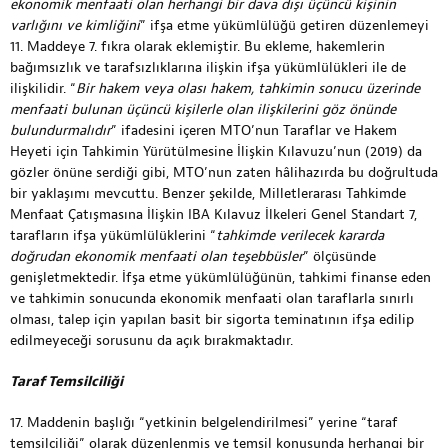
ekonomik menfaati olan herhangi bir dava dışı üçüncü kişinin
varlığını ve kimliğini
” ifşa etme yükümlülüğü getiren düzenlemeyi
11. Maddeye 7. fıkra olarak eklemiştir. Bu ekleme, hakemlerin
bağımsızlık ve tarafsızlıklarına ilişkin ifşa yükümlülükleri ile de
ilişkilidir. “
Bir hakem veya olası hakem, tahkimin sonucu üzerinde
menfaati bulunan üçüncü kişilerle olan ilişkilerini göz önünde
bulundurmalıdır
” ifadesini içeren MTO’nun Taraflar ve Hakem
Heyeti için Tahkimin Yürütülmesine İlişkin Kılavuzu’nun (2019) da
gözler önüne serdiği gibi, MTO’nun zaten hâlihazırda bu doğrultuda
bir yaklaşımı mevcuttu. Benzer şekilde, Milletlerarası Tahkimde
Menfaat Çatışmasına İlişkin IBA Kılavuz İlkeleri Genel Standart 7,
tarafların ifşa yükümlülüklerini “
tahkimde verilecek kararda
doğrudan ekonomik menfaati olan teşebbüsler
” ölçüsünde
genişletmektedir. İfşa etme yükümlülüğünün, tahkimi finanse eden
ve tahkimin sonucunda ekonomik menfaati olan taraflarla sınırlı
olması, talep için yapılan basit bir sigorta teminatının ifşa edilip
edilmeyeceği sorusunu da açık bırakmaktadır.
Taraf Temsilciliği
17. Maddenin başlığı “yetkinin belgelendirilmesi” yerine “taraf
temsilciliği” olarak düzenlenmiş ve temsil konusunda herhangi bir