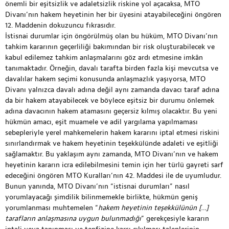
önemli bir eşitsizlik ve adaletsizlik riskine yol açacaksa, MTO
Divanı’nın hakem heyetinin her bir üyesini atayabileceğini öngören
12. Maddenin dokuzuncu fıkrasıdır.
İstisnai durumlar için öngörülmüş olan bu hüküm, MTO Divanı’nın
tahkim kararının geçerliliği bakımından bir risk oluşturabilecek ve
kabul edilemez tahkim anlaşmalarını göz ardı etmesine imkân
tanımaktadır. Örneğin, davalı tarafta birden fazla kişi mevcutsa ve
davalılar hakem seçimi konusunda anlaşmazlık yaşıyorsa, MTO
Divanı yalnızca davalı adına değil aynı zamanda davacı taraf adına
da bir hakem atayabilecek ve böylece eşitsiz bir durumu önlemek
adına davacının hakem atamasını geçersiz kılmış olacaktır. Bu yeni
hükmün amacı, eşit muamele ve adil yargılama yapılmaması
sebepleriyle yerel mahkemelerin hakem kararını iptal etmesi riskini
sınırlandırmak ve hakem heyetinin teşekkülünde adaleti ve eşitliği
sağlamaktır. Bu yaklaşım aynı zamanda, MTO Divanı’nın ve hakem
heyetinin kararın icra edilebilmesini temin için her türlü gayreti sarf
edeceğini öngören MTO Kuralları’nın 42. Maddesi ile de uyumludur.
Bunun yanında, MTO Divanı’nın “istisnai durumları” nasıl
yorumlayacağı şimdilik bilinmemekle birlikte, hükmün geniş
yorumlanması muhtemelen “
hakem heyetinin teşekkülünün […]
tarafların anlaşmasına uygun bulunmadığı
” gerekçesiyle kararın