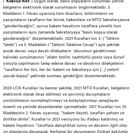
(“
Kılavuz Not
“) uygun olarak, basılı kopyaların sunulması yerine
belgelerin elektronik olarak sunulmasını öngörmektedir. 3.
Maddenin 1. fıkrası uyarınca tüm ibrazların, bildirimlerin ve
yazışmaların tarafların her birine, hakemlere ve MTO Sekretaryasına
“gönderileceğini”; ayrıca hakem heyetinin taraflara yönelik tüm
yazışmalarını aynı zamanda Sekretaryaya “basılı kopya olarak
göndereceğini” düzenlemektedir. 2021 Kuralları’nın 4. (“Tahkim
Talebi”) ve 5. Maddeleri (“Tahkim Talebine Cevap”) açık şekilde
ancak davacı veya davalı dilekçelerin (durumun gerektirmesi
halinde) sunulmasının “
elden teslim
,
taahhütlü posta veya kurye
”
yoluyla yapılmasını talep ederse davacı ve davalının dilekçelerini
“
tarafların her biri, her bir hakem ve Sekretarya için […] yeterli
sayıda kopya
” şeklinde sunması gerektiğini düzenlemektedir.
2020 LCIA Kuralları’na benzer şekilde, 2021 MTO Kuralları, belgelerin
elektronik olarak ibraz edilmesi ve çevrimiçi duruşmaların
yürütülmesini normalleştirmeyi ve kolaylaştırmayı amaçlayan
önemli ve yerinde düzenlemeler içermektedir. 2017 Kuralları’nın 25.
Maddesinin 2. fıkrası uyarınca, “
hakem heyeti, tarafları şahsen ve
birlikte dinler
“. Kurallar’ın 2021 versiyonu bu ifadeyi kaldırmış ve
hakem heyetinin “
taraflara danıştıktan sonra ve davanın ilgili olay
ve olgularına dayanarak, herhangi bir duruşmanın fiziksel katılımla