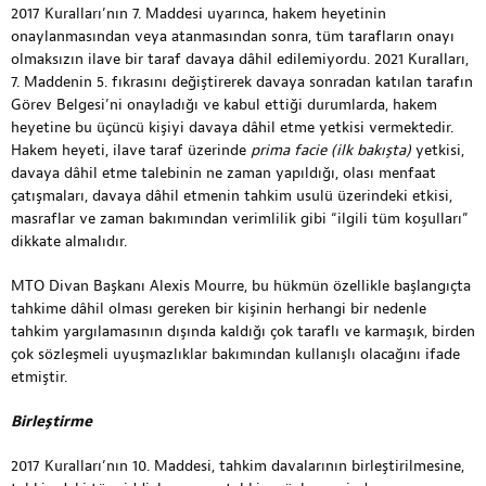
2017 Kuralları’nın 7. Maddesi uyarınca, hakem heyetinin
onaylanmasından veya atanmasından sonra, tüm tarafların onayı
olmaksızın ilave bir taraf davaya dâhil edilemiyordu. 2021 Kuralları,
7. Maddenin 5. fıkrasını değiştirerek davaya sonradan katılan tarafın
Görev Belgesi’ni onayladığı ve kabul ettiği durumlarda, hakem
heyetine bu üçüncü kişiyi davaya dâhil etme yetkisi vermektedir.
Hakem heyeti, ilave taraf üzerinde
prima facie (ilk bakışta)
yetkisi,
davaya dâhil etme talebinin ne zaman yapıldığı, olası menfaat
çatışmaları, davaya dâhil etmenin tahkim usulü üzerindeki etkisi,
masraflar ve zaman bakımından verimlilik gibi “ilgili tüm koşulları”
dikkate almalıdır.
MTO Divan Başkanı Alexis Mourre, bu hükmün özellikle başlangıçta
tahkime dâhil olması gereken bir kişinin herhangi bir nedenle
tahkim yargılamasının dışında kaldığı çok taraflı ve karmaşık, birden
çok sözleşmeli uyuşmazlıklar bakımından kullanışlı olacağını ifade
etmiştir.
Birleştirme
2017 Kuralları’nın 10. Maddesi, tahkim davalarının birleştirilmesine,