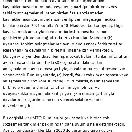
tahkimdeki tüm iddiaların aynı tahkim sözleşmesinden
kaynaklanması durumunda veya uyuşmazlığın birbirine özdeş
tahkim sözleşmelerini içeren birden fazla sözleşmeden
kaynaklanması durumunda izin verilip verilmeyeceğini açıkça
belirtmemiştir. 2021 Kuralları’nın 10. Maddesi, bu konuyu açıklığa
kavuşturmak amacıyla davaların birleştirilmesi kapsamını
genişletmiştir ve bu doğrultuda, 2021 Kuralları Madde 10(b)
uyarınca, tahkim anlaşmalarının aynı olduğu ancak farklı tarafları
içeren tahkim davalarının birleştirilmesine izin vermektedir.
Dolayısıyla, yeniden düzenlenmiş mevcut hüküm, tahkimin tarafları
aynı olmasa da birden fazla sözleşme altındaki tahkim
anlaşmalarının aynı olması şartıyla, davaların birleştirilmesine izin
vermektedir. Bunun yanında, (c) bendi, farklı tahkim anlaşması veya
anlaşmalarının söz konusu olduğu durumlarda, bu anlaşmaların
birbiriyle uyumlu olması, taraflarının aynı olması ve
uyuşmazlıkların aynı hukuki ilişkiye ilişkin olması şartlarıyla
davaların birleştirilmesine izin verecek şekilde yeniden
düzenlenmiştir.
Bu değişiklikler MTO Kuralları’nı çok taraflı ve birden çok
sözleşmeli tahkimler bakımından daha uyumlu hale getirmektedir.
Ayrıca, bu değişiklikler Ekim 2020’de yürürlüğe giren ve aynı