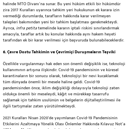
halinde MTO Divanı’na sunar. Bu yeni hüküm etkili bir hükümdür
zira 2017 Kuralları uyarınca tahkim yeri hukukunun ek karara izin
vermediği durumlarda, tarafların hakkında karar verilmeyen
talepleri bakımından yeni bir tahkim başlatması gerekmekteydi.
Ayrıca,
infra petita
temelinde kararın iptali riskini sınırlandırmak
amacıyla, taraflar artık bu konular hakkında aynı hakem heyeti
tarafından ek bir karar verilmesi için başvuruda bulunabileceklerdir.
6. Çevre Dostu Tahkimin ve Çevrimiçi Duruşmaların Teşviki
Özellikle vurgulanmayı hak eden son önemli değişiklik ise, teknoloji
kullanımının artışına ilişkindir. Covid-19 pandemisinin ve küresel
karantinaların bir sonucu olarak, teknolojiyi bir nevi kucaklamak
tüm dünyada önemli bir mesele haline geldi. Covid-19
pandemisinden önce, iklim değişikliği dolayısıyla teknoloji zaten
oldukça önemli bir meseleydi, kâğıt ve mürekkep tasarrufu
sağlamak için tahkim usulünün ve belgelerin dijitalleştirilmesi ile
ilgili tartışmalar zaten yürütülmekteydi.
2021 Kuralları Nisan 2020’de yayımlanan Covid-19 Pandemisinin
Etkilerini Azaltmaya Yönelik Olası Önlemler Hakkında Kılavuz Not’a