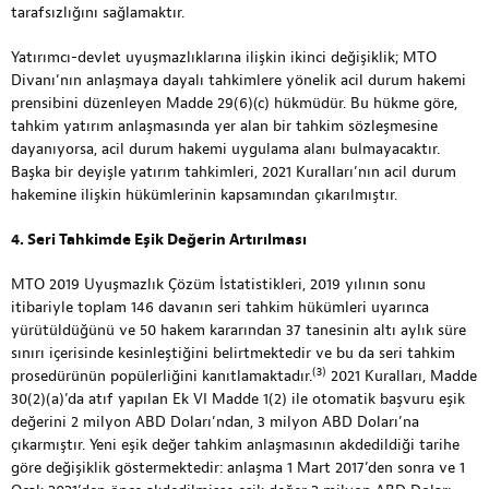
tarafsızlığını sağlamaktır.
Yatırımcı-devlet uyuşmazlıklarına ilişkin ikinci değişiklik; MTO
Divanı’nın anlaşmaya dayalı tahkimlere yönelik acil durum hakemi
prensibini düzenleyen Madde 29(6)(c) hükmüdür. Bu hükme göre,
tahkim yatırım anlaşmasında yer alan bir tahkim sözleşmesine
dayanıyorsa, acil durum hakemi uygulama alanı bulmayacaktır.
Başka bir deyişle yatırım tahkimleri, 2021 Kuralları’nın acil durum
hakemine ilişkin hükümlerinin kapsamından çıkarılmıştır.
4. Seri Tahkimde Eşik Değerin Artırılması
MTO 2019 Uyuşmazlık Çözüm İstatistikleri, 2019 yılının sonu
itibariyle toplam 146 davanın seri tahkim hükümleri uyarınca
yürütüldüğünü ve 50 hakem kararından 37 tanesinin altı aylık süre
sınırı içerisinde kesinleştiğini belirtmektedir ve bu da seri tahkim
(3)
prosedürünün popülerliğini kanıtlamaktadır.
2021 Kuralları, Madde
30(2)(a)’da atıf yapılan Ek VI Madde 1(2) ile otomatik başvuru eşik
değerini 2 milyon ABD Doları’ndan, 3 milyon ABD Doları’na
çıkarmıştır. Yeni eşik değer tahkim anlaşmasının akdedildiği tarihe
göre değişiklik göstermektedir: anlaşma 1 Mart 2017’den sonra ve 1