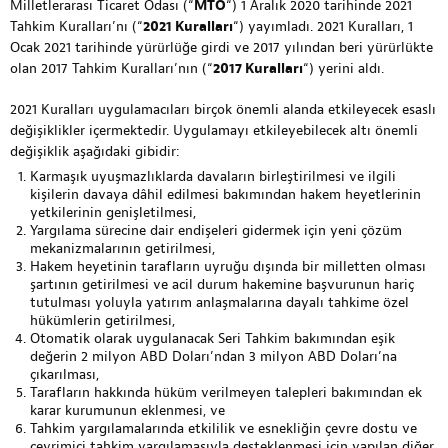
Milletlerarası Ticaret Odası (“
MTO
“) 1 Aralık 2020 tarihinde 2021
Tahkim Kuralları’nı (“
2021 Kuralları
“) yayımladı. 2021 Kuralları, 1
Ocak 2021 tarihinde yürürlüğe girdi ve 2017 yılından beri yürürlükte
olan 2017 Tahkim Kuralları’nın (“
2017 Kuralları
“) yerini aldı.
2021 Kuralları uygulamacıları birçok önemli alanda etkileyecek esaslı
değişiklikler içermektedir. Uygulamayı etkileyebilecek altı önemli
değişiklik aşağıdaki gibidir:
Karmaşık uyuşmazlıklarda davaların birleştirilmesi ve ilgili
kişilerin davaya dâhil edilmesi bakımından hakem heyetlerinin
yetkilerinin genişletilmesi,
Yargılama sürecine dair endişeleri gidermek için yeni çözüm
mekanizmalarının getirilmesi,
Hakem heyetinin tarafların uyruğu dışında bir milletten olması
şartının getirilmesi ve acil durum hakemine başvurunun hariç
tutulması yoluyla yatırım anlaşmalarına dayalı tahkime özel
hükümlerin getirilmesi,
Otomatik olarak uygulanacak Seri Tahkim bakımından eşik
değerin 2 milyon ABD Doları’ndan 3 milyon ABD Doları’na
çıkarılması,
Tarafların hakkında hüküm verilmeyen talepleri bakımından ek
karar kurumunun eklenmesi, ve
Tahkim yargılamalarında etkililik ve esnekliğin çevre dostu ve
çevrimiçi tahkim yargılamasıyla desteklenmesi için yapılan diğer