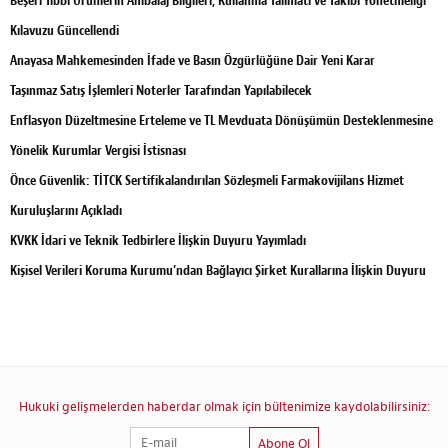
Beşeri Tıbbi Ürünlerin Ambalaj Bilgileri, Kullanma Talimatı ve Takibi Yönetmeliği
Kılavuzu Güncellendi
Anayasa Mahkemesinden İfade ve Basın Özgürlüğüne Dair Yeni Karar
Taşınmaz Satış İşlemleri Noterler Tarafından Yapılabilecek
Enflasyon Düzeltmesine Erteleme ve TL Mevduata Dönüşümün Desteklenmesine
Yönelik Kurumlar Vergisi İstisnası
Önce Güvenlik: TİTCK Sertifikalandırılan Sözleşmeli Farmakovijilans Hizmet
Kuruluşlarını Açıkladı
KVKK İdari ve Teknik Tedbirlere İlişkin Duyuru Yayımladı
Kişisel Verileri Koruma Kurumu’ndan Bağlayıcı Şirket Kurallarına İlişkin Duyuru
Hukuki gelişmelerden haberdar olmak için bültenimize kaydolabilirsiniz:
Abone Ol