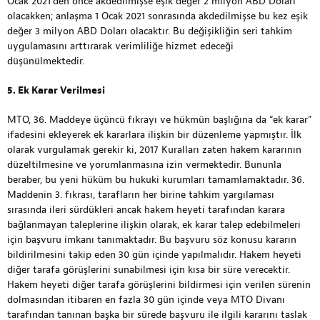
Ocak 2021’den önce akdedilmişse eşik değer 2 milyon ABD Doları
olacakken; anlaşma 1 Ocak 2021 sonrasında akdedilmişse bu kez eşik
değer 3 milyon ABD Doları olacaktır. Bu değişikliğin seri tahkim
uygulamasını arttırarak verimliliğe hizmet edeceği
düşünülmektedir.
5. Ek Karar Verilmesi
MTO, 36. Maddeye üçüncü fıkrayı ve hükmün başlığına da “ek karar”
ifadesini ekleyerek ek kararlara ilişkin bir düzenleme yapmıştır. İlk
olarak vurgulamak gerekir ki, 2017 Kuralları zaten hakem kararının
düzeltilmesine ve yorumlanmasına izin vermektedir. Bununla
beraber, bu yeni hüküm bu hukuki kurumları tamamlamaktadır. 36.
Maddenin 3. fıkrası, tarafların her birine tahkim yargılaması
sırasında ileri sürdükleri ancak hakem heyeti tarafından karara
bağlanmayan taleplerine ilişkin olarak, ek karar talep edebilmeleri
için başvuru imkanı tanımaktadır. Bu başvuru söz konusu kararın
bildirilmesini takip eden 30 gün içinde yapılmalıdır. Hakem heyeti
diğer tarafa görüşlerini sunabilmesi için kısa bir süre verecektir.
Hakem heyeti diğer tarafa görüşlerini bildirmesi için verilen sürenin
dolmasından itibaren en fazla 30 gün içinde veya MTO Divanı
tarafından tanınan başka bir sürede başvuru ile ilgili kararını taslak