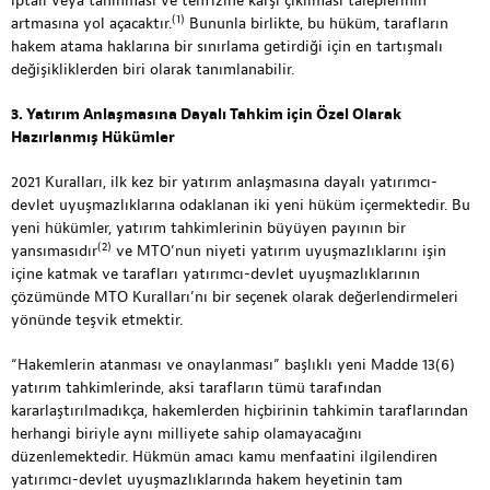
iptali veya tanınması ve tenfizine karşı çıkılması taleplerinin
(1)
artmasına yol açacaktır.
Bununla birlikte, bu hüküm, tarafların
hakem atama haklarına bir sınırlama getirdiği için en tartışmalı
değişikliklerden biri olarak tanımlanabilir.
3. Yatırım Anlaşmasına Dayalı Tahkim için Özel Olarak
Hazırlanmış Hükümler
2021 Kuralları, ilk kez bir yatırım anlaşmasına dayalı yatırımcı-
devlet uyuşmazlıklarına odaklanan iki yeni hüküm içermektedir. Bu
yeni hükümler, yatırım tahkimlerinin büyüyen payının bir
(2)
yansımasıdır
ve MTO’nun niyeti yatırım uyuşmazlıklarını işin
içine katmak ve tarafları yatırımcı-devlet uyuşmazlıklarının
çözümünde MTO Kuralları’nı bir seçenek olarak değerlendirmeleri
yönünde teşvik etmektir.
“Hakemlerin atanması ve onaylanması” başlıklı yeni Madde 13(6)
yatırım tahkimlerinde, aksi tarafların tümü tarafından
kararlaştırılmadıkça, hakemlerden hiçbirinin tahkimin taraflarından
herhangi biriyle aynı milliyete sahip olamayacağını
düzenlemektedir. Hükmün amacı kamu menfaatini ilgilendiren
yatırımcı-devlet uyuşmazlıklarında hakem heyetinin tam