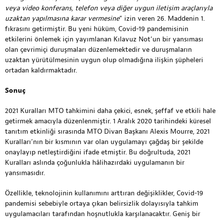
veya video konferans, telefon veya diğer uygun iletişim araçlarıyla
uzaktan yapılmasına karar vermesine
” izin veren 26. Maddenin 1.
fıkrasını getirmiştir. Bu yeni hüküm, Covid-19 pandemisinin
etkilerini önlemek için yayımlanan Kılavuz Not’un bir yansıması
olan çevrimiçi duruşmaları düzenlemektedir ve duruşmaların
uzaktan yürütülmesinin uygun olup olmadığına ilişkin şüpheleri
ortadan kaldırmaktadır.
Sonuç
2021 Kuralları MTO tahkimini daha çekici, esnek, şeffaf ve etkili hale
getirmek amacıyla düzenlenmiştir. 1 Aralık 2020 tarihindeki küresel
tanıtım etkinliği sırasında MTO Divan Başkanı Alexis Mourre, 2021
Kuralları’nın bir kısmının var olan uygulamayı çağdaş bir şekilde
onaylayıp netleştirdiğini ifade etmiştir. Bu doğrultuda, 2021
Kuralları aslında çoğunlukla hâlihazırdaki uygulamanın bir
yansımasıdır.
Özellikle, teknolojinin kullanımını arttıran değişiklikler, Covid-19
pandemisi sebebiyle ortaya çıkan belirsizlik dolayısıyla tahkim
uygulamacıları tarafından hoşnutlukla karşılanacaktır. Geniş bir