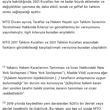
açıyla bakıldığında, 2021 Kuralları her ne kadar büyük eklemeler ve
değişiklikler içermese de, daha etkili, esnek ve şeffaf bir tahkim
süreci sağlayacağı açıktır.
MTO Divanı ayrıca, Taraflar ve Hakem Heyeti için Tahkim Sürecinin
Yürütülmesi Hakkında Kılavuz’un güncellenmiş bir versiyonunu
yayınlamıştır, ilgili kılavuza
buradan
erişilebilir.
MTO 2017 Tahkim Kuralları ve 2021 Tahkim Kuralları arasındaki
farkların görülebileceği karşılaştırmalı versiyona
buradan
ulaşılabilir.
(1)
Yabancı Hakem Kararlarının Tanınması ve İcrası Hakkındaki New
York Sözleşmesi (“New York Sözleşmesi”), Madde V.1(d) uyarınca eğer
“
[h]akem heyetinin teşekkülünün […] tarafların anlaşmasına uygun
bulunmadığı”
bir durum söz konusuysa “
[a]leyhine hakem kararı
ileri sürülen tarafın talebi üzerine, kararın tanınması ve icrası
reddedilebilir
“.
(2)
2019 yılında kaydedilen yeni davalardan %20’si bir devlet veya
devlet teşekkülü ile ilişkiliydi. Bu rakam, son beş yıl içinde MTO