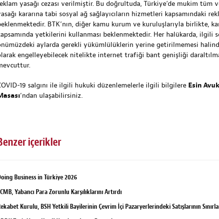
reklam yasağı cezası verilmiştir. Bu doğrultuda, Türkiye’de mukim tüm v
yasağı kararına tabi sosyal ağ sağlayıcıların hizmetleri kapsamındaki rek
beklenmektedir. BTK’nın, diğer kamu kurum ve kuruluşlarıyla birlikte, k
kapsamında yetkilerini kullanması beklenmektedir. Her halükarda, ilgili s
önümüzdeki aylarda gerekli yükümlülüklerin yerine getirilmemesi halinde
larak engelleyebilecek nitelikte internet trafiği bant genişliği daraltılm
mevcuttur.
OVID-19 salgını ile ilgili hukuki düzenlemelerle ilgili bilgilere
Esin Avuk
Masası
‘ndan ulaşabilirsiniz.
Benzer içerikler
oing Business in Türkiye 2026
CMB, Yabancı Para Zorunlu Karşılıklarını Artırdı
ekabet Kurulu, BSH Yetkili Bayilerinin Çevrim İçi Pazaryerlerindeki Satışlarının Sınır