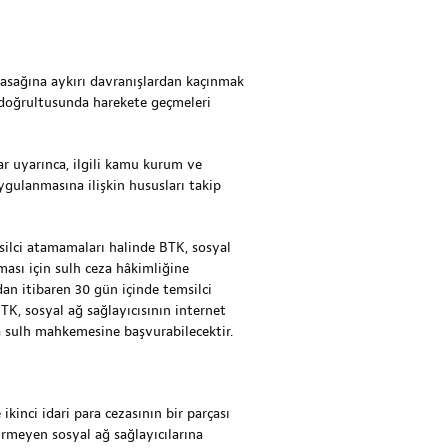
yasağına aykırı davranışlardan kaçınmak
i doğrultusunda harekete geçmeleri
ar uyarınca, ilgili kamu kurum ve
gulanmasına ilişkin hususları takip
msilci atamamaları halinde BTK, sosyal
ması için sulh ceza hâkimliğine
dan itibaren 30 gün içinde temsilci
TK, sosyal ağ sağlayıcısının internet
a sulh mahkemesine başvurabilecektir.
ikinci idari para cezasının bir parçası
irmeyen sosyal ağ sağlayıcılarına