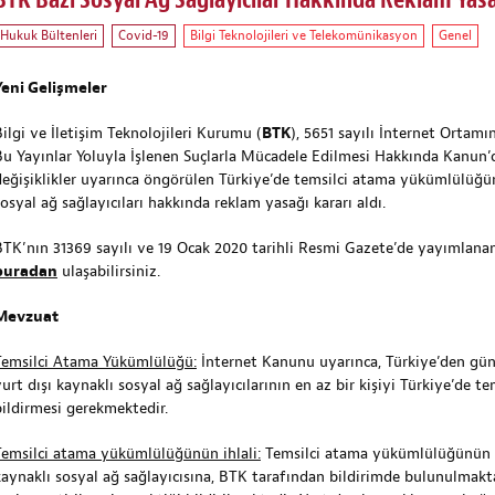
BTK Bazı Sosyal Ağ Sağlayıcılar Hakkında Reklam Yasağ
Hukuk Bültenleri
Covid-19
Bilgi Teknolojileri ve Telekomünikasyon
Genel
Yeni Gelişmeler
Bilgi ve İletişim Teknolojileri Kurumu (
BTK
), 5651 sayılı İnternet Ortam
Bu Yayınlar Yoluyla İşlenen Suçlarla Mücadele Edilmesi Hakkında Kanun’
değişiklikler uyarınca öngörülen Türkiye’de temsilci atama yükümlülüğü
osyal ağ sağlayıcıları hakkında reklam yasağı kararı aldı.
BTK’nın 31369 sayılı ve 19 Ocak 2020 tarihli Resmi Gazete’de yayımlanan
buradan
ulaşabilirsiniz.
Mevzuat
Temsilci Atama Yükümlülüğü:
İnternet Kanunu uyarınca, Türkiye’den günl
yurt dışı kaynaklı sosyal ağ sağlayıcılarının en az bir kişiyi Türkiye’de 
bildirmesi gerekmektedir.
Temsilci atama yükümlülüğünün ihlali:
Temsilci atama yükümlülüğünün ye
kaynaklı sosyal ağ sağlayıcısına, BTK tarafından bildirimde bulunulmak