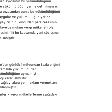
ağ sağlayıcısının bu yükümlülüğünü
ve yükümlülüğün yerine getirilmesi için
 para cezasından sonra bu yükümlülüğünü
ı uygular ve yükümlülüğün yerine
layıcısının ikinci idari para cezasının
kiye’de mukim vergi mükellefi olan
rmesini; (ii) bu kapsamda yeni sözleşme
 sahiptir.
iye’den günlük 1 milyondan fazla erişimi
tamakla yükümlüdürler.
 yükümlülüğüne uymamıştır.
ğı kararı almıştır.
 sağlayıcılara yeni reklam vermekten,
klanmıştır.
rleşik vergi mükelleflerine aşağıdaki