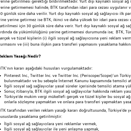
yerine getirilmesi gerektiği bildirilmektedir. Yurt dışı kaynaklı sosyal 
yerine getirmemesi halinde, BTK tarafından idari para cezası uygulanır 
30 günlük süre daha verilir. Yurt dışı kaynaklı sosyal ağ sağlayıcısı ilk
yine yerine getirmez ise BTK, ikinci ve daha yüksek bir idari para cezas
etirilmesi için 30 günlük süre daha verir. Yurt dışı kaynaklı sosyal ağ sağ
ardında da yükümlülüğünü yerine getirmemesi durumunda ise; BTK, Tür
erçek ve tüzel kişilerin (i) ilgili sosyal ağ sağlayıcısına yeni reklam ve
kurmasını ve (iii) buna ilişkin para transferi yapmasını yasaklama hakkına
Reklam Yasağı Nedir?
BTK’nın kararı aşağıdaki hususları vurgulamaktadır:
Pinterest Inc., Twitter Inc. ve Twitter Inc. (Periscope/Scope)’un Türk
bulunmaktadır ve bu sebeple İnternet Kanunu kapsamında temsilci a
İlgili sosyal sağ sağlayıcılar yasal süreler içerisinde temsilci atama
Sonuç itibarıyla, BTK ilgili sosyal ağ sağlayıcılar hakkında reklam yasa
Türkiye’de mukim vergi mükellefi gerçek ve tüzel kişiler bu sosyal ağ
onlarla sözleşme yapmaktan ve onlara para transferi yapmaktan yasa
BTK tarafından verilen reklam yasağı kararı doğrultusunda, Türkiye’de ye
hususlarda yasaklama getirilmiştir:
İlgili sosyal ağ sağlayıcılara yeni reklamlar vermek,
İlgili sosyal ağ sağlayıcılar ile yeni anlaşma yapmak,