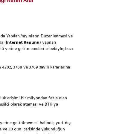
ı Kararı Aldı
ında Yapılan Yayınların Düzenlenmesi ve
da (
İnternet Kanunu
) yapılan
nü yerine getirmemeleri sebebiyle, bazı
 4202, 3768 ve 3769 sayılı kararlarına
ük erişimi bir milyondan fazla olan
temsilci olarak ataması ve BTK’ya
rine getirilmemesi halinde, yurt dışı
ta ve 30 gün içerisinde yükümlüğün