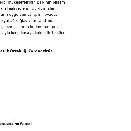
ergi mükelleflerinin BTK’nın reklam
lam faaliyetlerini durdurmaları
ararın uygulanması için mevzuat
osyal ağ sağlayıcılar tarafından
, hizmetlerinin kullanımını pratik
asıyla karşı karşıya kalma ihtimalleri
atlık Ortaklığı Coronavirüs
lanmasına İzin Vermedi