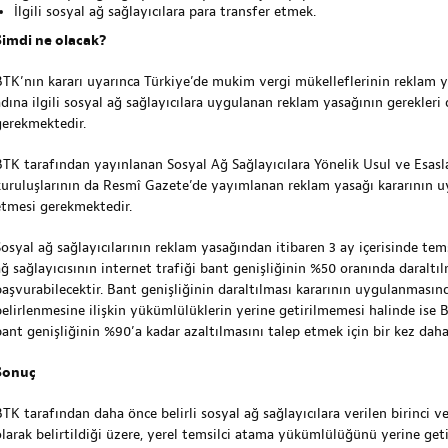
İlgili sosyal ağ sağlayıcılara para transfer etmek.
Şimdi ne olacak?
BTK’nın kararı uyarınca Türkiye’de mukim vergi mükelleflerinin reklam 
adına ilgili sosyal ağ sağlayıcılara uygulanan reklam yasağının gerekler
gerekmektedir.
BTK tarafından yayınlanan Sosyal Ağ Sağlayıcılara Yönelik Usul ve Esasl
kuruluşlarının da Resmî Gazete’de yayımlanan reklam yasağı kararının uy
etmesi gerekmektedir.
Sosyal ağ sağlayıcılarının reklam yasağından itibaren 3 ay içerisinde te
ağ sağlayıcısının internet trafiği bant genişliğinin %50 oranında daraltıl
başvurabilecektir. Bant genişliğinin daraltılması kararının uygulanmasın
belirlenmesine ilişkin yükümlülüklerin yerine getirilmemesi halinde ise B
bant genişliğinin %90’a kadar azaltılmasını talep etmek için bir kez dah
Sonuç
TK tarafından daha önce belirli sosyal ağ sağlayıcılara verilen birinci ve 
olarak belirtildiği üzere, yerel temsilci atama yükümlülüğünü yerine get