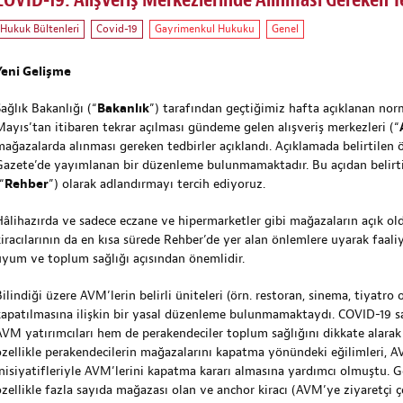
COVID-19: Alışveriş Merkezlerinde Alınması Gereken Ted
Hukuk Bültenleri
Covid-19
Gayrimenkul Hukuku
Genel
Yeni Gelişme
ağlık Bakanlığı (“
Bakanlık
”) tarafından geçtiğimiz hafta açıklanan no
Mayıs’tan itibaren tekrar açılması gündeme gelen alışveriş merkezleri (“
mağazalarda alınması gereken tedbirler açıklandı. Açıklamada belirtilen 
Gazete’de yayımlanan bir düzenleme bulunmamaktadır. Bu açıdan belirtil
“
Rehber
”) olarak adlandırmayı tercih ediyoruz.
Hâlihazırda ve sadece eczane ve hipermarketler gibi mağazaların açık o
kiracılarının da en kısa sürede Rehber’de yer alan önlemlere uyarak faa
uyum ve toplum sağlığı açısından önemlidir.
ilindiği üzere AVM’lerin belirli üniteleri (örn. restoran, sinema, tiyatro
kapatılmasına ilişkin bir yasal düzenleme bulunmamaktaydı. COVID-19 
AVM yatırımcıları hem de perakendeciler toplum sağlığını dikkate alarak
özellikle perakendecilerin mağazalarını kapatma yönündeki eğilimleri, A
inisiyatifleriyle AVM’lerini kapatma kararı almasına yardımcı olmuştu. 
özellikle fazla sayıda mağazası olan ve anchor kiracı (AVM’ye ziyaretçi