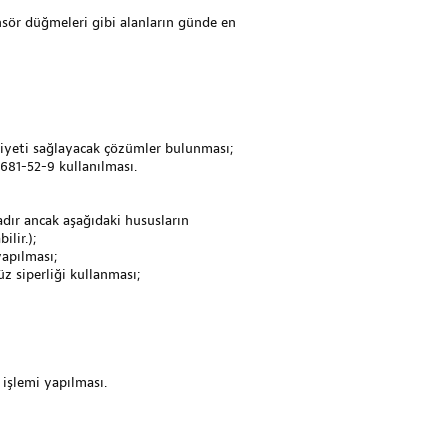
ansör düğmeleri gibi alanların günde en
miyeti sağlayacak çözümler bulunması;
7681-52-9 kullanılması.
dır ancak aşağıdaki hususların
ilir.);
yapılması;
z siperliği kullanması;
 işlemi yapılması.