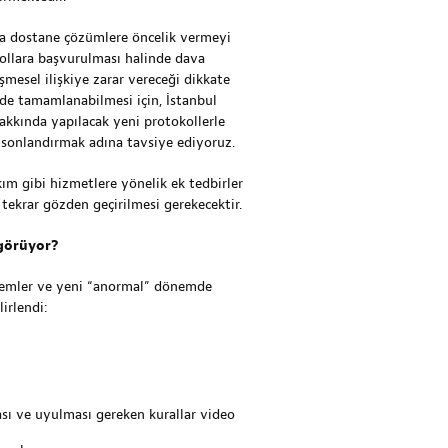
da dostane çözümlere öncelik vermeyi
yollara başvurulması halinde dava
şmesel ilişkiye zarar vereceği dikkate
de tamamlanabilmesi için, İstanbul
kkında yapılacak yeni protokollerle
ı sonlandırmak adına tavsiye ediyoruz.
kım gibi hizmetlere yönelik ek tedbirler
tekrar gözden geçirilmesi gerekecektir.
ngörüyor?
nlemler ve yeni “anormal” dönemde
irlendi:
ası ve uyulması gereken kurallar video