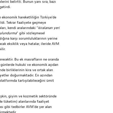
rini belirtti. Bunun yanı sıra, bazı
etirdi.
ve ekonomik hareketliliğin Türkiye’de
ldi. Tekrar faaliyete geçmeye
arı, kendi aralarındaki “
kiralanan yeri
bulundurma
” gibi sözleşmesel
ığına karşı sorumluluklarının yerine
cak eksiklik veya hatalar, ileride AVM
lir.
erecektir. Bu ek masrafların ne oranda
ki günlerde hukuki ve ekonomik açıdan
de birliklerinin kira ve ortak alan
iyetler doğurmaktadır. En azından
 platformda tartışılabileceğini ümit
lişkin, giyim ve kozmetik sektöründe
de tüketim) alanlarında faaliyet
sı gibi tedbirler AVM’de yer alan
irmektedir.