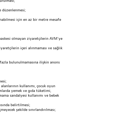
urulması;
lde düzenlenmesi;
unabilmesi için en az bir metre mesafe
maskesi olmayan ziyaretçilerin AVM’ye
yaretçilerin içeri alınmaması ve sağlık
 fazla bulunulmamasına ilişkin anons
esi;
 alanlarının kullanımı, çocuk oyun
lanlarda yemek ve gıda tüketimi,
ı, mama sandalyesi kullanımı ve bebek
sında belirtilmesi;
çmeyecek şekilde sınırlandırılması;