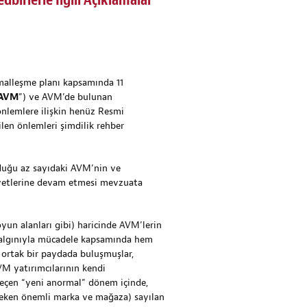
birlerle İlgili Açıklamalar
rmalleşme planı kapsamında 11
AVM
”) ve AVM’de bulunan
önlemlere ilişkin henüz Resmi
en önlemleri şimdilik rehber
lduğu az sayıdaki AVM’nin ve
liyetlerine devam etmesi mevzuata
 oyun alanları gibi) haricinde AVM’lerin
salgınıyla mücadele kapsamında hem
 ortak bir paydada buluşmuşlar,
VM yatırımcılarının kendi
Geçen “yeni anormal” dönem içinde,
 çeken önemli marka ve mağaza) sayılan