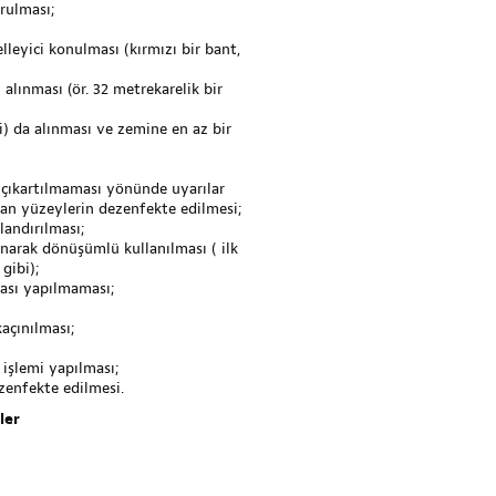
urulması;
lleyici konulması (kırmızı bir bant,
 alınması (ör. 32 metrekarelik bir
şi) da alınması ve zemine en az bir
 çıkartılmaması yönünde uyarılar
lan yüzeylerin dezenfekte edilmesi;
landırılması;
anarak dönüşümlü kullanılması ( ilk
gibi);
ması yapılmaması;
açınılması;
 işlemi yapılması;
zenfekte edilmesi.
ler