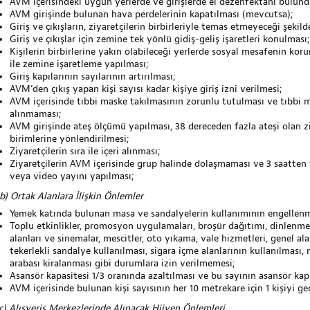
AVM içerisindeki uygun yerlerde ve girişlerde el dezenfektanı bulund
AVM girişinde bulunan hava perdelerinin kapatılması (mevcutsa);
Giriş ve çıkışların, ziyaretçilerin birbirleriyle temas etmeyeceği şeki
Giriş ve çıkışlar için zemine tek yönlü gidiş-geliş işaretleri konulması;
Kişilerin birbirlerine yakın olabileceği yerlerde sosyal mesafenin kor
ile zemine işaretleme yapılması;
Giriş kapılarının sayılarının artırılması;
AVM’den çıkış yapan kişi sayısı kadar kişiye giriş izni verilmesi;
AVM içerisinde tıbbi maske takılmasının zorunlu tutulması ve tıbbi 
alınmaması;
AVM girişinde ateş ölçümü yapılması, 38 dereceden fazla ateşi olan zi
birimlerine yönlendirilmesi;
Ziyaretçilerin sıra ile içeri alınması;
Ziyaretçilerin AVM içerisinde grup halinde dolaşmaması ve 3 saatten
veya video yayını yapılması;
(b) Ortak Alanlara İlişkin Önlemler
Yemek katında bulunan masa ve sandalyelerin kullanımının engellenm
Toplu etkinlikler, promosyon uygulamaları, broşür dağıtımı, dinlenme
alanları ve sinemalar, mescitler, oto yıkama, vale hizmetleri, genel a
tekerlekli sandalye kullanılması, sigara içme alanlarının kullanılmas
arabası kiralanması gibi durumlara izin verilmemesi;
Asansör kapasitesi 1/3 oranında azaltılması ve bu sayının asansör kapı
AVM içerisinde bulunan kişi sayısının her 10 metrekare için 1 kişiyi ge
(c) Alışveriş Merkezlerinde Alınacak Hijyen Önlemleri