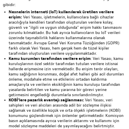
gibidir:
Nesnelerin interneti (IoT) kullanılarak üretilen verilere
erişim:
Veri Yasası, işletmelerin, kullanıcılara bağlı cihazlar
aracılığıyla kendileri tarafından oluşturulan verilere kolay,
güvenli ve “ilgili ve uygun olduğunda” erişim hakkı tanımasını
zorunlu kılmaktadır. Bu hak ayrıca kullanıcıların bu IoT verileri
üzerinde taşınabilirlik haklarını kullanmalarına olanak
tanımaktadır. Avrupa Genel Veri Koruma Tüzüğünden (GDPR)
farklı olarak Veri Yasası, hem gerçek hem de tüzel kişiler
tarafından oluşturulan verilere uygulanmaktadır.
Kamu kurumları tarafından verilere erişim
: Veri Yasası, kamu
kuruluşlarının özel sektör tarafından tutulan verilere istisnai
hallerde erişmesine izin vermektedir. Bu erişim terör olayları,
kamu sağlığının korunması, doğal afet halleri gibi acil durumları
önleme, müdahale etme ve etkilerini ortadan kaldırma
amaçlarıyla ve verilerin eksikliğinin kamu kuruluşu tarafından
yasalarda belirtilen ve kamu yararına bir görevi yerine
getirmesini engellediği durumlarla sınırlandırılmıştır.
KOBİ’lere pazarlık avantajı sağlanması:
Veri Yasası, veri
sahipleri ve veri alıcıları arasında adil bir sözleşme ilişkisi
sağlamak ve özellikle küçük ve orta ölçekli işletmelerin (KOBİ)
konumunu güçlendirmek için önlemler getirmektedir. Komisyon
basın açıklamasında ayrıca verilerin aktarımı ve kullanımı için
model sözleşme maddeleri de yayımlayacağını belirtmiştir.