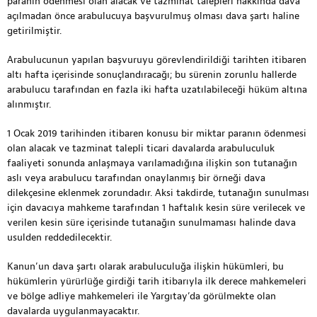
paranın ödenmesi olan alacak ve tazminat talepleri hakkında dava
açılmadan önce arabulucuya başvurulmuş olması dava şartı haline
getirilmiştir.
Arabulucunun yapılan başvuruyu görevlendirildiği tarihten itibaren
altı hafta içerisinde sonuçlandıracağı; bu sürenin zorunlu hallerde
arabulucu tarafından en fazla iki hafta uzatılabileceği hüküm altına
alınmıştır.
1 Ocak 2019 tarihinden itibaren konusu bir miktar paranın ödenmesi
olan alacak ve tazminat talepli ticari davalarda arabuluculuk
faaliyeti sonunda anlaşmaya varılamadığına ilişkin son tutanağın
aslı veya arabulucu tarafından onaylanmış bir örneği dava
dilekçesine eklenmek zorundadır. Aksi takdirde, tutanağın sunulması
için davacıya mahkeme tarafından 1 haftalık kesin süre verilecek ve
verilen kesin süre içerisinde tutanağın sunulmaması halinde dava
usulden reddedilecektir.
Kanun’un dava şartı olarak arabuluculuğa ilişkin hükümleri, bu
hükümlerin yürürlüğe girdiği tarih itibarıyla ilk derece mahkemeleri
ve bölge adliye mahkemeleri ile Yargıtay’da görülmekte olan
davalarda uygulanmayacaktır.