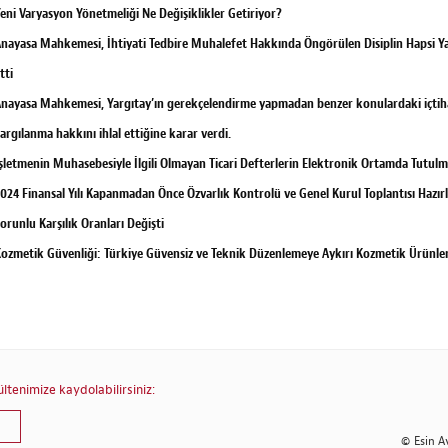
eni Varyasyon Yönetmeliği Ne Değişiklikler Getiriyor?
nayasa Mahkemesi, İhtiyati Tedbire Muhalefet Hakkında Öngörülen Disiplin Hapsi Yap
tti
nayasa Mahkemesi, Yargıtay’ın gerekçelendirme yapmadan benzer konulardaki içtih
argılanma hakkını ihlal ettiğine karar verdi.
şletmenin Muhasebesiyle İlgili Olmayan Ticari Defterlerin Elektronik Ortamda Tutulm
024 Finansal Yılı Kapanmadan Önce Özvarlık Kontrolü ve Genel Kurul Toplantısı Hazırl
orunlu Karşılık Oranları Değişti
ozmetik Güvenliği: Türkiye Güvensiz ve Teknik Düzenlemeye Aykırı Kozmetik Ürünler
tenimize kaydolabilirsiniz:
© Esin A