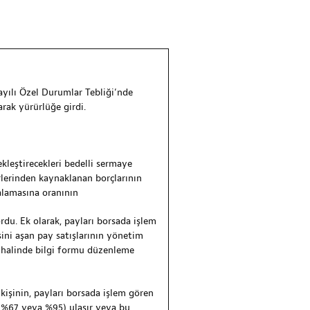
1 sayılı Özel Durumlar Tebliği’nde
arak yürürlüğe girdi.
ekleştirecekleri bedelli sermaye
virlerinden kaynaklanan borçlarının
alamasına oranının
du. Ek olarak, payları borsada işlem
sini aşan pay satışlarının yönetim
ı halinde bilgi formu düzenleme
kişinin, payları borsada işlem gören
0, %67 veya %95) ulaşır veya bu