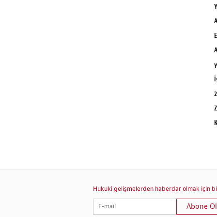
Y
A
E
A
y
İ
2
Z
K
Hukuki gelişmelerden haberdar olmak için bül
Abone Ol