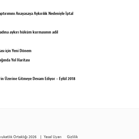
tırımını Anayasaya Aykırılık Nedeniyle İptal
adına aykırı hüküm kurmasının adil
ası için Yeni Dönem
ığında Yol Haritası
in Üzerine Gitmeye Devam Ediyor – Eylül 2018
vukatlık Ortaklığı 2026
|
Yasal Uyarı
Gizlilik