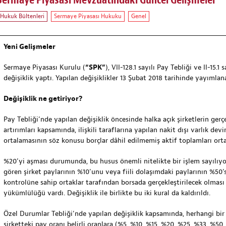
Sermaye Piyasası Mevzuatındaki Güncel Gelişmeler
Hukuk Bültenleri
Sermaye Piyasası Hukuku
Genel
Yeni Gelişmeler
Sermaye Piyasası Kurulu (
“SPK”
), VII-128.1 sayılı Pay Tebliği ve II-15.
değişiklik yaptı. Yapılan değişiklikler 13 Şubat 2018 tarihinde yayımlan
Değişiklik ne getiriyor?
Pay Tebliği’nde yapılan değişiklik öncesinde halka açık şirketlerin gerç
artırımları kapsamında, ilişkili taraflarına yapılan nakit dışı varlık de
ortalamasının söz konusu borçlar dâhil edilmemiş aktif toplamları ort
%20’yi aşması durumunda, bu husus önemli nitelikte bir işlem sayılıyor
gören şirket paylarının %10’unu veya fiili dolaşımdaki paylarının %50’
kontrolüne sahip ortaklar tarafından borsada gerçekleştirilecek olmas
yükümlülüğü vardı. Değişiklik ile birlikte bu iki kural da kaldırıldı.
Özel Durumlar Tebliği’nde yapılan değişiklik kapsamında, herhangi bir 
şirketteki pay oranı belirli oranlara (%5, %10, %15, %20, %25, %33, %5