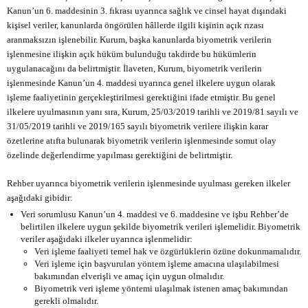
Kanun’un 6. maddesinin 3. fıkrası uyarınca sağlık ve cinsel hayat dışındaki
kişisel veriler, kanunlarda öngörülen hâllerde ilgili kişinin açık rızası
aranmaksızın işlenebilir. Kurum, başka kanunlarda biyometrik verilerin
işlenmesine ilişkin açık hüküm bulunduğu takdirde bu hükümlerin
uygulanacağını da belirtmiştir. İlaveten, Kurum, biyometrik verilerin
işlenmesinde Kanun’un 4. maddesi uyarınca genel ilkelere uygun olarak
işleme faaliyetinin gerçekleştirilmesi gerektiğini ifade etmiştir. Bu genel
ilkelere uyulmasının yanı sıra, Kurum, 25/03/2019 tarihli ve 2019/81 sayılı ve
31/05/2019 tarihli ve 2019/165 sayılı biyometrik verilere ilişkin
karar
özetlerine
atıfta bulunarak biyometrik verilerin işlenmesinde somut olay
özelinde değerlendirme yapılması gerektiğini de belirtmiştir.
Rehber uyarınca biyometrik verilerin işlenmesinde uyulması gereken ilkeler
aşağıdaki gibidir:
Veri sorumlusu Kanun’un 4. maddesi ve 6. maddesine ve işbu Rehber’de
belirtilen ilkelere uygun şekilde biyometrik verileri işlemelidir. Biyometrik
veriler aşağıdaki ilkeler uyarınca işlenmelidir:
Veri işleme faaliyeti temel hak ve özgürlüklerin özüne dokunmamalıdır.
Veri işleme için başvurulan yöntem işleme amacına ulaşılabilmesi
bakımından elverişli ve amaç için uygun olmalıdır.
Biyometrik veri işleme yöntemi ulaşılmak istenen amaç bakımından
gerekli olmalıdır.