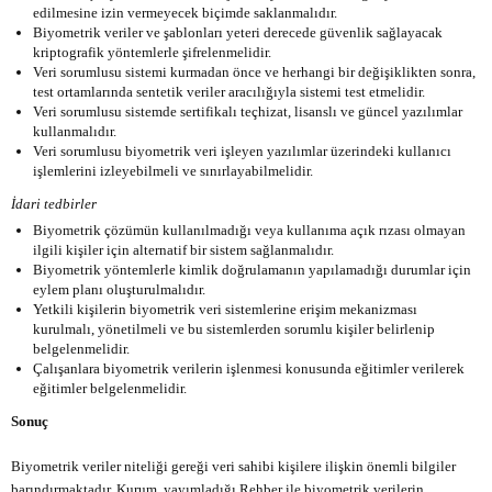
edilmesine izin vermeyecek biçimde saklanmalıdır.
Biyometrik veriler ve şablonları yeteri derecede güvenlik sağlayacak
kriptografik yöntemlerle şifrelenmelidir.
Veri sorumlusu sistemi kurmadan önce ve herhangi bir değişiklikten sonra,
test ortamlarında sentetik veriler aracılığıyla sistemi test etmelidir.
Veri sorumlusu sistemde sertifikalı teçhizat, lisanslı ve güncel yazılımlar
kullanmalıdır.
Veri sorumlusu biyometrik veri işleyen yazılımlar üzerindeki kullanıcı
işlemlerini izleyebilmeli ve sınırlayabilmelidir.
İdari tedbirler
Biyometrik çözümün kullanılmadığı veya kullanıma açık rızası olmayan
ilgili kişiler için alternatif bir sistem sağlanmalıdır.
Biyometrik yöntemlerle kimlik doğrulamanın yapılamadığı durumlar için
eylem planı oluşturulmalıdır.
Yetkili kişilerin biyometrik veri sistemlerine erişim mekanizması
kurulmalı, yönetilmeli ve bu sistemlerden sorumlu kişiler belirlenip
belgelenmelidir.
Çalışanlara biyometrik verilerin işlenmesi konusunda eğitimler verilerek
eğitimler belgelenmelidir.
Sonuç
Biyometrik veriler niteliği gereği veri sahibi kişilere ilişkin önemli bilgiler
barındırmaktadır. Kurum, yayımladığı Rehber ile biyometrik verilerin