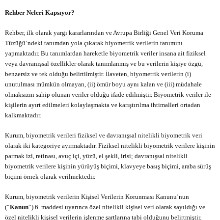
Rehber Neleri Kapsıyor?
Rehber, ilk olarak yargı kararlarından ve Avrupa Birliği Genel Veri Koruma
Tüzüğü’ndeki tanımdan yola çıkarak biyometrik verilerin tanımını
yapmaktadır. Bu tanımlardan hareketle biyometrik veriler insana ait fiziksel
veya davranışsal özellikler olarak tanımlanmış ve bu verilerin kişiye özgü,
benzersiz ve tek olduğu belirtilmiştir. İlaveten, biyometrik verilerin (i)
unutulması mümkün olmayan, (ii) ömür boyu aynı kalan ve (iii) müdahale
olmaksızın sahip olunan veriler olduğu ifade edilmiştir. Biyometrik veriler ile
kişilerin ayırt edilmeleri kolaylaşmakta ve karıştırılma ihtimalleri ortadan
kalkmaktadır.
Kurum, biyometrik verileri fiziksel ve davranışsal nitelikli biyometrik veri
olarak iki kategoriye ayırmaktadır. Fiziksel nitelikli biyometrik verilere kişinin
parmak izi, retinası, avuç içi, yüzü, el şekli, irisi; davranışsal nitelikli
biyometrik verilere kişinin yürüyüş biçimi, klavyeye basış biçimi, araba sürüş
biçimi örnek olarak verilmektedir.
Kurum, biyometrik verilerin Kişisel Verilerin Korunması Kanunu’nun
(“
Kanun
“) 6. maddesi uyarınca özel nitelikli kişisel veri olarak sayıldığı ve
özel nitelikli kişisel verilerin işlenme şartlarına tabi olduğunu belirtmiştir.