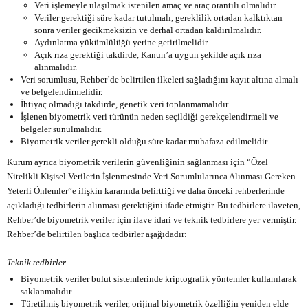
Veri işlemeyle ulaşılmak istenilen amaç ve araç orantılı olmalıdır.
Veriler gerektiği süre kadar tutulmalı, gereklilik ortadan kalktıktan
sonra veriler gecikmeksizin ve derhal ortadan kaldırılmalıdır.
Aydınlatma yükümlülüğü yerine getirilmelidir.
Açık rıza gerektiği takdirde, Kanun’a uygun şekilde açık rıza
alınmalıdır.
Veri sorumlusu, Rehber’de belirtilen ilkeleri sağladığını kayıt altına almalı
ve belgelendirmelidir.
İhtiyaç olmadığı takdirde, genetik veri toplanmamalıdır.
İşlenen biyometrik veri türünün neden seçildiği gerekçelendirmeli ve
belgeler sunulmalıdır.
Biyometrik veriler gerekli olduğu süre kadar muhafaza edilmelidir.
Kurum ayrıca biyometrik verilerin güvenliğinin sağlanması için “Özel
Nitelikli Kişisel Verilerin İşlenmesinde Veri Sorumlularınca Alınması Gereken
Yeterli Önlemler”e ilişkin
kararında
belirttiği ve daha önceki rehberlerinde
açıkladığı tedbirlerin alınması gerektiğini ifade etmiştir. Bu tedbirlere ilaveten,
Rehber’de biyometrik veriler için ilave idari ve teknik tedbirlere yer vermiştir.
Rehber’de belirtilen başlıca tedbirler aşağıdadır:
Teknik tedbirler
Biyometrik veriler bulut sistemlerinde kriptografik yöntemler kullanılarak
saklanmalıdır.
Türetilmiş biyometrik veriler, orijinal biyometrik özelliğin yeniden elde