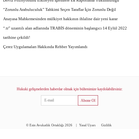
Döviz Pozisyonunu Etkileyen İşlemlere Ek Raporlama Yükümlülüğü
“Zorunlu Arabuluculuk” Tahkimi Seçen Taraflar İçin Zorunlu Değil
Anayasa Mahkemesinden mülkiyet hakkının ihlaline dair yeni karar
“.tr” uzantılı alan adlarında TRABİS döneminin başlangıcı 14 Eylül 2022
tarihine çekildi!
Çerez Uygulamaları Hakkında Rehber Yayımlandı
Hukuki gelişmelerden haberdar olmak için bültenimize kaydolabilirsiniz:
Abone Ol
© Esin Avukatlık Ortaklığı 2026
|
Yasal Uyarı
Gizlilik