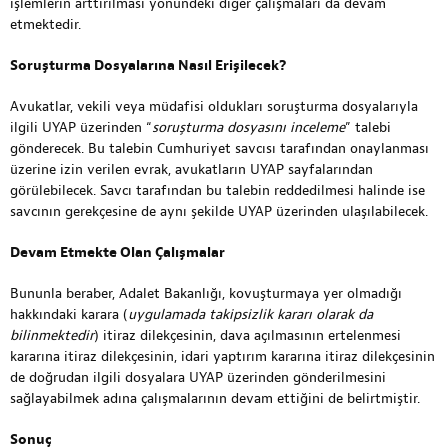
işlemlerin arttırılması yönündeki diğer çalışmaları da devam
etmektedir.
Soruşturma Dosyalarına Nasıl Erişilecek?
Avukatlar, vekili veya müdafisi oldukları soruşturma dosyalarıyla
ilgili UYAP üzerinden “
soruşturma dosyasını inceleme
” talebi
gönderecek. Bu talebin Cumhuriyet savcısı tarafından onaylanması
üzerine izin verilen evrak, avukatların UYAP sayfalarından
görülebilecek. Savcı tarafından bu talebin reddedilmesi halinde ise
savcının gerekçesine de aynı şekilde UYAP üzerinden ulaşılabilecek.
Devam Etmekte Olan Çalışmalar
Bununla beraber, Adalet Bakanlığı, kovuşturmaya yer olmadığı
hakkındaki karara (
uygulamada takipsizlik kararı olarak da
bilinmektedir
) itiraz dilekçesinin, dava açılmasının ertelenmesi
kararına itiraz dilekçesinin, idari yaptırım kararına itiraz dilekçesinin
de doğrudan ilgili dosyalara UYAP üzerinden gönderilmesini
sağlayabilmek adına çalışmalarının devam ettiğini de belirtmiştir.
Sonuç