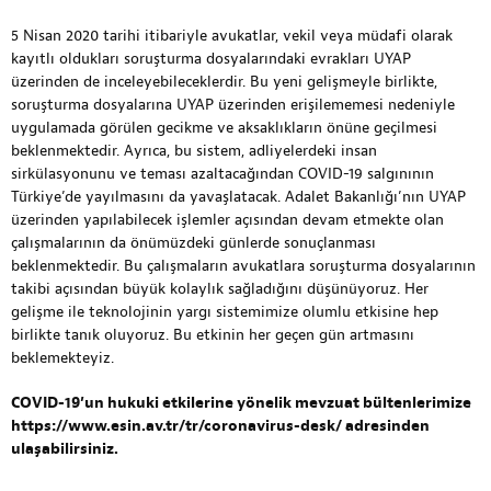
5 Nisan 2020 tarihi itibariyle avukatlar, vekil veya müdafi olarak
kayıtlı oldukları soruşturma dosyalarındaki evrakları UYAP
üzerinden de inceleyebileceklerdir. Bu yeni gelişmeyle birlikte,
soruşturma dosyalarına UYAP üzerinden erişilememesi nedeniyle
uygulamada görülen gecikme ve aksaklıkların önüne geçilmesi
beklenmektedir. Ayrıca, bu sistem, adliyelerdeki insan
sirkülasyonunu ve teması azaltacağından COVID-19 salgınının
Türkiye’de yayılmasını da yavaşlatacak. Adalet Bakanlığı’nın UYAP
üzerinden yapılabilecek işlemler açısından devam etmekte olan
çalışmalarının da önümüzdeki günlerde sonuçlanması
beklenmektedir. Bu çalışmaların avukatlara soruşturma dosyalarının
takibi açısından büyük kolaylık sağladığını düşünüyoruz. Her
gelişme ile teknolojinin yargı sistemimize olumlu etkisine hep
birlikte tanık oluyoruz. Bu etkinin her geçen gün artmasını
beklemekteyiz.
COVID-19’un hukuki etkilerine yönelik mevzuat bültenlerimize
https://www.esin.av.tr/tr/coronavirus-desk/
adresinden
ulaşabilirsiniz.