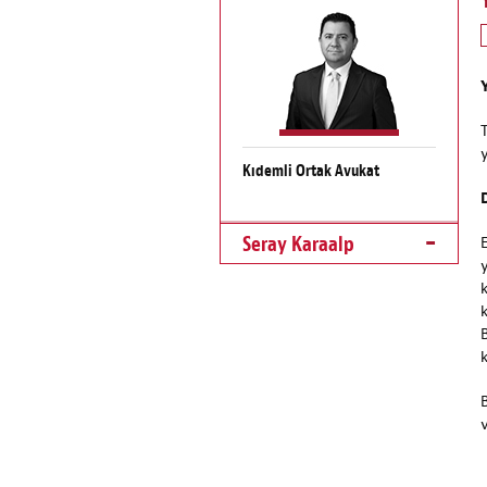
y
Kıdemli Ortak Avukat
Seray Karaalp
v