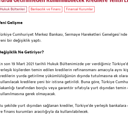
Yurda Getirilmeden Kullanılabilecek Kredilere Yenisi E
Hukuk Bültenleri
Bankacılık ve Finans
Finansal Kurumlar
Yeni Gelişme
Türkiye Cumhuriyet Merkez Bankası, Sermaye Hareketleri Genelgesi’nde 
eni bir değişiklik yaptı.
Değişiklik Ne Getiriyor?
En son 19 Mart 2021 tarihli Hukuk Bültenimizde
yer verdiğimiz Türkiye’de
yerleşik kişilerden temin edilen kredilerin refinansmanı amacıyla aynı ki
kredilerin yurda getirilme yükümlülüğünün dışında tutulmasına ek olara
kullanılacak kredilere yeni bir istisna getirildi. Buna göre, Türkiye Cum
Bakanlığı tarafından borçlu veya garantör sıfatıyla yurt dışından temin e
kullanılmasına gerek olmayacak.
Bu şekilde yurt dışından sağlanan krediler, Türkiye’de yerleşik bankalara 
e finans kurumları aracılığıyla da kullanılabilecek.