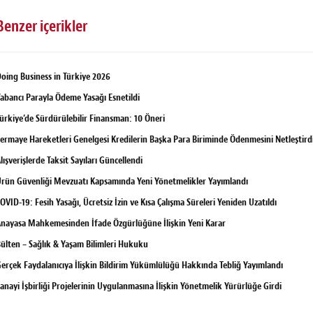
Benzer içerikler
oing Business in Türkiye 2026
abancı Parayla Ödeme Yasağı Esnetildi
ürkiye’de Sürdürülebilir Finansman: 10 Öneri
ermaye Hareketleri Genelgesi Kredilerin Başka Para Biriminde Ödenmesini Netleştird
lışverişlerde Taksit Sayıları Güncellendi
rün Güvenliği Mevzuatı Kapsamında Yeni Yönetmelikler Yayımlandı
OVID-19: Fesih Yasağı, Ücretsiz İzin ve Kısa Çalışma Süreleri Yeniden Uzatıldı
nayasa Mahkemesinden İfade Özgürlüğüne İlişkin Yeni Karar
ülten – Sağlık & Yaşam Bilimleri Hukuku
erçek Faydalanıcıya İlişkin Bildirim Yükümlülüğü Hakkında Tebliğ Yayımlandı
anayi İşbirliği Projelerinin Uygulanmasına İlişkin Yönetmelik Yürürlüğe Girdi