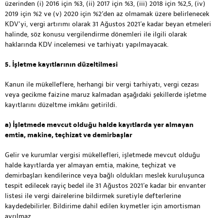
üzerinden (i) 2016 için %3, (ii) 2017 için %3, (iii) 2018 için %2,5, (iv)
2019 için %2 ve (v) 2020 için %2’den az olmamak üzere belirlenecek
KDV’yi, vergi artırımı olarak 31 Ağustos 2021’e kadar beyan etmeleri
halinde, söz konusu vergilendirme dönemleri ile ilgili olarak
haklarında KDV incelemesi ve tarhiyatı yapılmayacak.
5. İşletme kayıtlarının düzeltilmesi
Kanun ile mükelleflere, herhangi bir vergi tarhiyatı, vergi cezası
veya gecikme faizine maruz kalmadan aşağıdaki şekillerde işletme
kayıtlarını düzeltme imkânı getirildi.
a) İşletmede mevcut olduğu halde kayıtlarda yer almayan
emtia, makine, teçhizat ve demirbaşlar
Gelir ve kurumlar vergisi mükellefleri, işletmede mevcut olduğu
halde kayıtlarda yer almayan emtia, makine, teçhizat ve
demirbaşları kendilerince veya bağlı oldukları meslek kuruluşunca
tespit edilecek rayiç bedel ile 31 Ağustos 2021’e kadar bir envanter
listesi ile vergi dairelerine bildirmek suretiyle defterlerine
kaydedebilirler. Bildirime dahil edilen kıymetler için amortisman
ayrılmaz.