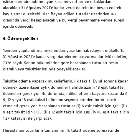
işletmelerinde bulunmayan kasa mevcutları ve ortaklardan
alacakları 31 Ağustos 2021’e kadar vergi dairelerine beyan ederek
kayıtlarını düzeltebilirler. Beyan edilen tutarlar üzerinden %3
oranında vergi hesaplanacak ve bu vergi beyanname verme süresi
içinde ödenecek.
6. Ödeme şekilleri
Yeniden yapılandırma imkânından yararlanmak isteyen mükellefler,
31 Ağustos 2021’e kadar vergi dairelerine başvurmalılar. Mükellefler,
7326 sayılı Kanun hükümlerine göre hesaplanan tutarları peşin
olarak veya taksitler halinde ödeyebilecekler.
Taksitle ödeme yapacak mükelleflerin, ilk taksiti Eylül sonuna kadar
ödemek üzere ikişer aylık dönemler halinde azami 18 eşit taksitte
ödemeleri gerekiyor. Bu durumda, mükelleflerin başvuru sırasında 6,
9, 12 veya 18 eşit taksitte ödeme seçeneklerinden birini tercih
etmeleri gerekiyor. Hesaplanan tutarlar (i) 6 eşit taksit için 1,09; (ii)
9 eşit taksit için 1,135; (iii) 12 eşit taksit için 1,18; (iv)18 eşit taksit için
1,27 katsayısı ile çarpılacak.
Hesaplanan tutarların tamamının ilk taksit ödeme süresi içinde