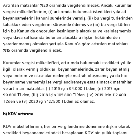
Artırılan matrahlar %20 oranında vergilendirilecek. Ancak, kurumlar
vergisi mükelleflerinin, (i) artırımda bulunmak istedikleri yıla ait
beyannamelerini kanuni sürelerinde vermiş, (ii) bu vergi türlerinden
tahakkuk eden vergilerini süresinde ödemiş ve (iii) bu vergi türleri
için bu Kanun’da öngörülen kesinleşmiş alacaklar ve kesinleşmemiş
veya dava safhasında bulunan alacaklara ilişkin hükümlerden
yararlanmamış olmaları şartıyla Kanun’a göre artırılan matrahları
%15 oranında vergilendirilecek.
Kurumlar vergisi mükellefleri, artırımda bulunmak istedikleri yıl ile
ilgili olarak vermiş oldukları beyannamelerinde, zarar beyan etmiş
veya indirim ve istisnalar nedeniyle matrah oluşmamış ya da hiç
beyanname vermemiş ise vergilendiremeye esas alınacak matrahlar
ve artırılan matrahlar, (i) 2016 için 94.000 TL’den, (ii) 2017 için
99.600 TL’den, (iii) 2018 için 105.800 TL’den, (iv) 2019 için 112.400
TL’den ve (v) 2020 için 127.500 TL’den az olamaz.
b) KDV artırımı
KDV mükelleflerinin, her bir vergilendirme dönemine ilişkin olarak
verdikleri beyannamelerindeki hesaplanan KDV’nin yıllık toplamı