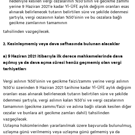
nedeniyle kesilen vergi cezalarının %50’sinin ve gecikme zammı
yerine 9 Haziran 2021’e kadar Yİ-ÜFE aylık değişim oranları esas
alınarak belirlenecek tutarın belirtilen süre ve şekilde ödenmesi
şartıyla, vergi cezasının kalan %50’sinin ve bu cezalara bağlı
gecikme zamlarının tamamının
tahsilinden vazgeçilecek.
2. Kesinleşmemiş veya dava safhasında bulunan alacaklar
a) 9 Haziran 2021 itibarıyla ilk derece mahkemelerinde dava
açılmış ya da dava açma süresi henüz geçmemiş olan vergi
tarhiyatları
Vergi aslının %50’sinin ve gecikme faizi/zammı yerine vergi aslının
%50’si üzerinden 9 Haziran 2021 tarihine kadar Yİ-ÜFE aylık değişim
oranları esas alınarak belirlenecek tutarın belirtilen süre ve şekilde
ödenmesi şartıyla, vergi aslının kalan %50’si ve vergi cezalarının
tamamının (gecikme zammı/faizi ve aslına bağlı olarak kesilen diğer
cezalar ve bunlara ait gecikme zamları dahil) tahsilinden
vazgeçilecek.
Uzlaşma hükümlerinden yararlanılmak üzere başvuruda bulunulmuş,
uzlaşma günü verilmemiş veya uzlaşma günü gelmemiş ya da