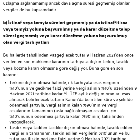
uzlaşma sağlanamamış ancak dava açma süresi geçmemiş olanlar
vergiler de bu kapsamdadır.
b) İstinaf veya temyiz süreleri geçmemiş ya da istinaf/itiraz
veya temyiz yoluna başvurulmuş ya da karar düzeltme talep
süresi geçmemiş veya karar düzeltme yoluna başvurulmuş
olan vergi tarhiyatları
Bu hallerde tahsilinden vazgeçilecek tutar 9 Haziran 2021’den önce
verilen en son mahkeme kararının tarhiyata ilişkin terkin, tasdik
veya bozma kararı olmasına göre değişiyor. Buna göre en son
kararın:
Terkine ilişkin olması halinde, ilk tarhiyata esas verginin
%10’unun ve gecikme faizi yerine vergi aslının %10’u üzerinden 9
Haziran 2021 tarihine kadar Yİ-ÜFE aylık değişim oranları esas
alınarak belirlenecek tutarın Kanun’da belirtilen süre ve şekilde
ödenmesi şartıyla, vergi aslının kalan %90’ının ve vergi
cezalarının tamamının (asla bağlı olmayan cezaları için
%10’ununun ödenmesi şartıyla kalan %90’ının) tahsilinden
vazgeçilecek.
Tasdik veya tadilen tasdike ilişkin olması halinde, tasdik edilen
vergilerin tamamının, terkin edilen vergilerin %10’unun ve bu
tutarlara ilişkin gecikme faizi yerine 9 Haziran 2021 tarihine