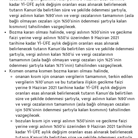
kadar Yİ-ÜFE aylık değişim oranları esas alınarak belirlenecek
tutarın Kanun’da belirtilen süre ve şekilde ödenmesi şartıyla,
vergi aslının kalan %90’ının ve vergi cezalarının tamamının (asla
bağlı olmayan cezaları için %50’sinin ödenmesi şartıyla kalan
kısmının) tahsilinden vazgeçilecek.
Bozma kararı olması halinde, vergi aslının %50’sinin ve gecikme
faizi yerine vergi aslının %50’si üzerinden 9 Haziran 2021
tarihine kadar Yİ-ÜFE aylık değişim oranları esas alınarak
belirlenecek tutarın Kanun’da belirtilen süre ve şekilde ödenmesi
şartıyla, vergi aslının kalan %50’si ve vergi cezalarının
tamamının (asla bağlı olmayan vergi cezaları için %25’inin
ödenmesi şartıyla kalan %75’inin) tahsilinden vazgeçilecek.
Kısmen onama kısmen bozma kararı olması halinde,
onanan kısım için onanan vergilerin tamamının, terkin edilen
vergilerin %10’unun ve bu tutarlara ilişkin gecikme faizi
yerine 9 Haziran 2021 tarihine kadar Yİ-ÜFE aylık değişim
oranları esas alınarak belirlenecek tutarın Kanun’da belirtilen
süre ve şekilde ödenmesi şartıyla, vergi aslının kalan %90’ının
ve vergi cezalarının tamamının (asla bağlı olmayan cezaları
için 50%’sinin ödenmesi şartıyla kalan kısmının) tahsilinden
vazgeçilecek.
bozulan kısım için vergi aslının %50’sinin ve gecikme faizi
yerine vergi aslının %50’si üzerinden 9 Haziran 2021 tarihine
kadar Yİ-ÜFE aylık değişim oranları esas alınarak belirlenecek
tutarın Kanun’da belirtilen süre ve şekilde ödenmesi şartıyla,