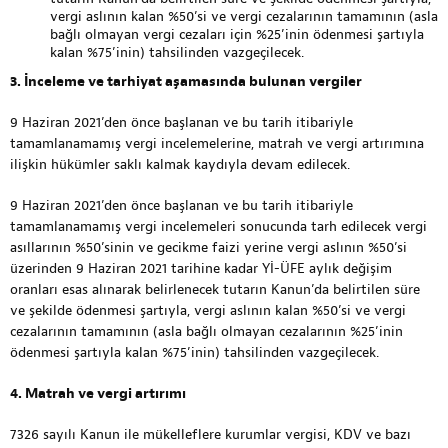
vergi aslının kalan %50’si ve vergi cezalarının tamamının (asla
bağlı olmayan vergi cezaları için %25’inin ödenmesi şartıyla
kalan %75’inin) tahsilinden vazgeçilecek.
3. İnceleme ve tarhiyat aşamasında bulunan vergiler
9 Haziran 2021’den önce başlanan ve bu tarih itibariyle
tamamlanamamış vergi incelemelerine, matrah ve vergi artırımına
ilişkin hükümler saklı kalmak kaydıyla devam edilecek.
9 Haziran 2021’den önce başlanan ve bu tarih itibariyle
tamamlanamamış vergi incelemeleri sonucunda tarh edilecek vergi
asıllarının %50’sinin ve gecikme faizi yerine vergi aslının %50’si
üzerinden 9 Haziran 2021 tarihine kadar Yİ-ÜFE aylık değişim
oranları esas alınarak belirlenecek tutarın Kanun’da belirtilen süre
ve şekilde ödenmesi şartıyla, vergi aslının kalan %50’si ve vergi
cezalarının tamamının (asla bağlı olmayan cezalarının %25’inin
ödenmesi şartıyla kalan %75’inin) tahsilinden vazgeçilecek.
4. Matrah ve vergi artırımı
7326 sayılı Kanun ile mükelleflere kurumlar vergisi, KDV ve bazı