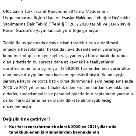
6102 Sayılı Türk Ticaret Kanununun 376’ncı Maddesinin
Uygulanmasına İlişkin Usul ve Esaslar Hakkında Tebliğde Değişiklik
Yapılmasına Dair Tebliğ (“
Tebliğ
”), 26.12.2020 tarihli ve 31346 sayılı
Resmi Gazete’de yayımlanarak yürürlüğe girmiştir.
Tebliğ ile uygulamada ortaya çıkan tereddütlerin giderilmesi
amacıyla hesaplamalar hakkında ilave düzenlemeler yürürlüğe
konulmuş olup sermaye kaybı yaşayan veya borca batık durumda
olan şirketlerin bu süreçte daha az kaynak ile faaliyetlerini
yürütmelerinin önü açılmıştır. 15.09.2018 tarihinden beri yürürlükte
olan mevcut uygulamanın kapsamı genişletilmiştir. Bu anlayışla,
sermaye kaybı ve borca batık olma durumuna ilişkin hesaplamalarda
2020 ve 2021 yıllarında tahakkuk eden kiralamalardan kaynaklanan
giderler, amortismanlar ve personel giderlerinin toplamının yarısının
da kur farkı zararlarına ek olarak dikkate alınmayabileceği
düzenlenmiştir.
Değişiklik ne getiriyor?
Kur farkı zararlarına ek olarak 2020 ve 2021 yıllarında
tahakkuk eden kiralamalardan kaynaklanan