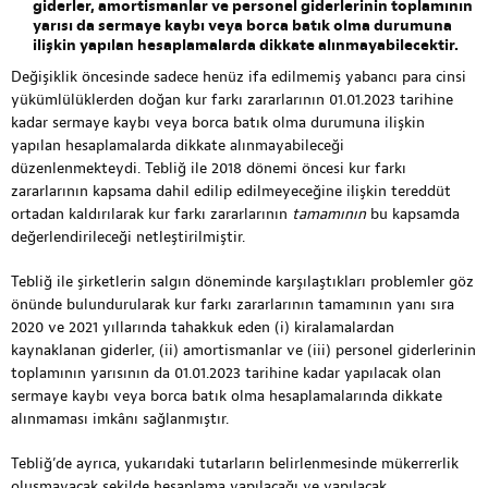
giderler, amortismanlar ve personel giderlerinin toplamının
yarısı da sermaye kaybı veya borca batık olma durumuna
ilişkin yapılan hesaplamalarda dikkate alınmayabilecektir.
Değişiklik öncesinde sadece henüz ifa edilmemiş yabancı para cinsi
yükümlülüklerden doğan kur farkı zararlarının 01.01.2023 tarihine
kadar sermaye kaybı veya borca batık olma durumuna ilişkin
yapılan hesaplamalarda dikkate alınmayabileceği
düzenlenmekteydi. Tebliğ ile 2018 dönemi öncesi kur farkı
zararlarının kapsama dahil edilip edilmeyeceğine ilişkin tereddüt
ortadan kaldırılarak kur farkı zararlarının
tamamının
bu kapsamda
değerlendirileceği netleştirilmiştir.
Tebliğ ile şirketlerin salgın döneminde karşılaştıkları problemler göz
önünde bulundurularak kur farkı zararlarının tamamının yanı sıra
2020 ve 2021 yıllarında tahakkuk eden (i) kiralamalardan
kaynaklanan giderler, (ii) amortismanlar ve (iii) personel giderlerinin
toplamının yarısının da 01.01.2023 tarihine kadar yapılacak olan
sermaye kaybı veya borca batık olma hesaplamalarında dikkate
alınmaması imkânı sağlanmıştır.
Tebliğ’de ayrıca, yukarıdaki tutarların belirlenmesinde mükerrerlik
oluşmayacak şekilde hesaplama yapılacağı ve yapılacak