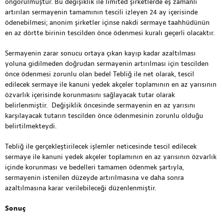
öngörülmüştür. Bu değişiklik ile limited şirketlerde eş zamanlı
artırılan sermayenin tamamının tescili izleyen 24 ay içerisinde
ödenebilmesi; anonim şirketler içinse nakdi sermaye taahhüdünün
en az dörtte birinin tescilden önce ödenmesi kuralı geçerli olacaktır.
Sermayenin zarar sonucu ortaya çıkan kayıp kadar azaltılması
yoluna gidilmeden doğrudan sermayenin artırılması için tescilden
önce ödenmesi zorunlu olan bedel Tebliğ ile net olarak, tescil
edilecek sermaye ile kanuni yedek akçeler toplamının en az yarısının
özvarlık içerisinde korunmasını sağlayacak tutar olarak
belirlenmiştir. Değişiklik öncesinde sermayenin en az yarısını
karşılayacak tutarın tescilden önce ödenmesinin zorunlu olduğu
belirtilmekteydi.
Tebliğ ile gerçekleştirilecek işlemler neticesinde tescil edilecek
sermaye ile kanuni yedek akçeler toplamının en az yarısının özvarlık
içinde korunması ve bedelleri tamamen ödenmek şartıyla,
sermayenin istenilen düzeyde artırılmasına ve daha sonra
azaltılmasına karar verilebileceği düzenlenmiştir.
Sonuç