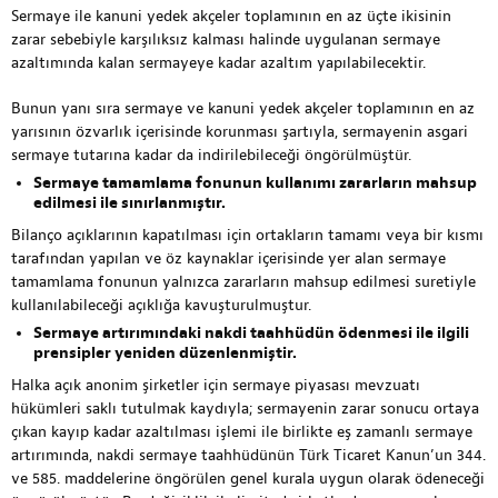
Sermaye ile kanuni yedek akçeler toplamının en az üçte ikisinin
zarar sebebiyle karşılıksız kalması halinde uygulanan sermaye
azaltımında kalan sermayeye kadar azaltım yapılabilecektir.
Bunun yanı sıra sermaye ve kanuni yedek akçeler toplamının en az
yarısının özvarlık içerisinde korunması şartıyla, sermayenin asgari
sermaye tutarına kadar da indirilebileceği öngörülmüştür.
Sermaye tamamlama fonunun kullanımı zararların mahsup
edilmesi ile sınırlanmıştır.
Bilanço açıklarının kapatılması için ortakların tamamı veya bir kısmı
tarafından yapılan ve öz kaynaklar içerisinde yer alan sermaye
tamamlama fonunun yalnızca zararların mahsup edilmesi suretiyle
kullanılabileceği açıklığa kavuşturulmuştur.
Sermaye artırımındaki nakdi taahhüdün ödenmesi ile ilgili
prensipler yeniden düzenlenmiştir.
Halka açık anonim şirketler için sermaye piyasası mevzuatı
hükümleri saklı tutulmak kaydıyla; sermayenin zarar sonucu ortaya
çıkan kayıp kadar azaltılması işlemi ile birlikte eş zamanlı sermaye
artırımında, nakdi sermaye taahhüdünün Türk Ticaret Kanun’un 344.
ve 585. maddelerine öngörülen genel kurala uygun olarak ödeneceği