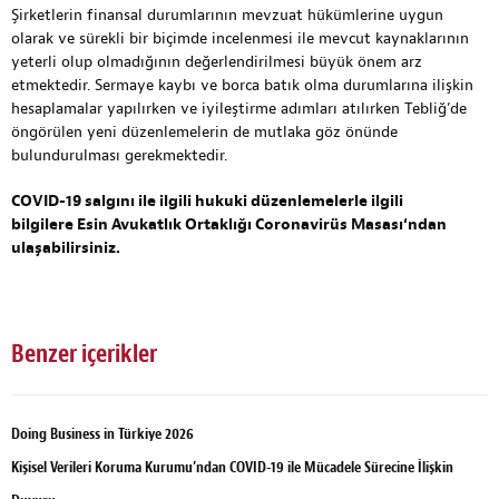
Şirketlerin finansal durumlarının mevzuat hükümlerine uygun
olarak ve sürekli bir biçimde incelenmesi ile mevcut kaynaklarının
yeterli olup olmadığının değerlendirilmesi büyük önem arz
etmektedir. Sermaye kaybı ve borca batık olma durumlarına ilişkin
hesaplamalar yapılırken ve iyileştirme adımları atılırken Tebliğ’de
öngörülen yeni düzenlemelerin de mutlaka göz önünde
bulundurulması gerekmektedir.
COVID-19 salgını ile ilgili hukuki düzenlemelerle ilgili
bilgilere
Esin Avukatlık Ortaklığı Coronavirüs Masası
‘ndan
ulaşabilirsiniz.
Benzer içerikler
Doing Business in Türkiye 2026
Kişisel Verileri Koruma Kurumu’ndan COVID-19 ile Mücadele Sürecine İlişkin