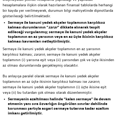
hesaplamalara ilişkin olarak hazırlanan finansal tablolarda herhangi
bir kayda yer verilmeyerek, durumun bilgi mahiyetinde dipnotlarda
gösterileceği belirtilmektedir.
Sermaye ile kanuni yedek akçeler toplamının karşılıksız
kalması durumlarının “
zarar
” dikkate alınarak tespit
edileceği vurgulanmış; sermaye ile kanuni yedek akçeler
toplamının en az yarısının veya en az üçte ikisinin karşılıksız
kalması kavramları netleştirilmiştir.
Sermaye ile kanuni yedek akçeler toplamının en az yarısının
karşılıksız kalması;
zararın
, sermaye ile kanuni yedek akçeler
toplamının (i) yarısına eşit veya (ii) yarısından çok ve üçte ikisinden
az olması durumlarında gerçekleşmiş olacaktır.
Bu anlayışa paralel olarak sermaye ile kanuni yedek akçeler
toplamının en az üçte ikisinin karşılıksız kalması ise
zararın
,
sermaye ile kanuni yedek akçeler toplamının (i) üçte ikisine eşit
veya (ii) bu tutardan çok olması olarak düzenlenmiştir.
Sermayenin azaltılması halinde “kalan sermaye” ile devam
etmenin yanı sıra özvarlığın öngörülen sınırlar dahilinde
korunması şartıyla asgari sermaye tutarına kadar azaltım
imkanı getirilmiştir.