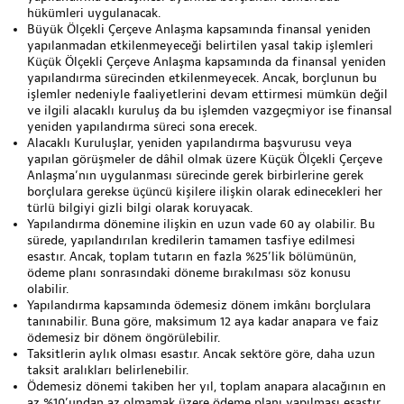
hükümleri uygulanacak.
Büyük Ölçekli Çerçeve Anlaşma kapsamında finansal yeniden
yapılanmadan etkilenmeyeceği belirtilen yasal takip işlemleri
Küçük Ölçekli Çerçeve Anlaşma kapsamında da finansal yeniden
yapılandırma sürecinden etkilenmeyecek. Ancak, borçlunun bu
işlemler nedeniyle faaliyetlerini devam ettirmesi mümkün değil
ve ilgili alacaklı kuruluş da bu işlemden vazgeçmiyor ise finansal
yeniden yapılandırma süreci sona erecek.
Alacaklı Kuruluşlar, yeniden yapılandırma başvurusu veya
yapılan görüşmeler de dâhil olmak üzere Küçük Ölçekli Çerçeve
Anlaşma’nın uygulanması sürecinde gerek birbirlerine gerek
borçlulara gerekse üçüncü kişilere ilişkin olarak edinecekleri her
türlü bilgiyi gizli bilgi olarak koruyacak.
Yapılandırma dönemine ilişkin en uzun vade 60 ay olabilir. Bu
sürede, yapılandırılan kredilerin tamamen tasfiye edilmesi
esastır. Ancak, toplam tutarın en fazla %25’lik bölümünün,
ödeme planı sonrasındaki döneme bırakılması söz konusu
olabilir.
Yapılandırma kapsamında ödemesiz dönem imkânı borçlulara
tanınabilir. Buna göre, maksimum 12 aya kadar anapara ve faiz
ödemesiz bir dönem öngörülebilir.
Taksitlerin aylık olması esastır. Ancak sektöre göre, daha uzun
taksit aralıkları belirlenebilir.
Ödemesiz dönemi takiben her yıl, toplam anapara alacağının en
az %10’undan az olmamak üzere ödeme planı yapılması esastır.