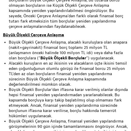
borçluların Büyük Ölçekli Çerçeve Anlaşma, bu tutarda borcu
olmayan borçluların ise Küçük Ölçekli Çerçeve Anlaşma
kapsamında yeniden yapılandırılabilmesi öngörülüyor. Bu
sayede, Önceki Çerçeve Anlaşma’dan farklı olarak finansal borç
tutarı fark etmeksizin tüm borçlular yeniden yapılandırma
çerçeve anlaşmalarından faydalanabilecek.
Büyük Ölçekli Çerçeve Anlaşma
Büyük Ölçekli Çerçeve Anlaşma, alacaklı kuruluşlara olan anapara
(nakit+gayrinakit) finansal borç toplamı 25 milyon TL
(anlaşmanın önceki halinde 100 milyon TL idi) veya daha fazla
olan borçlulara (“
Büyük Ölçekli Borçlular
“) uygulanacak.
Alacaklı kuruşların en az ikisinin ve alacakların üçte ikisini temsil
eden çoğunluğunun olumlu görüşü ile finansal borcu 25 milyon
TL’den az olan borçluların finansal yeniden yapılandırma
sürecinin Büyük Ölçekli Çerçeve Anlaşma kapsamında
değerlendirilmesi mümkün olacak.
Büyük Ölçekli Borçlular’dan iflasına karar verilmiş olanlar dışında
hepsi finansal yeniden yapılandırmadan yararlanabilecek. Bu
kapsamda borçluya karşı takip başlatılmış olup olmaması fark
etmeyecek. Ancak, finansal yeniden yapılandırma sürecinde
borçlunun iflasına karar verilirse, borçlu hakkında temerrüt
hükümleri uygulanacak.
Büyük Ölçekli Çerçeve Anlaşma, finansal yeniden yapılandırma
görüşmelerinin 90 gün içinde tamamlanmasını öngörüyor. Ancak,