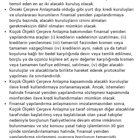
temsil eden en az iki alacaklı kuruluş olacak.
Önceki Çerçeve Anlaşmada olduğu gibi yurt dışı kredi kuruluşları
ve uluslararası kurumların finansal yeniden yapılandırmaya
borçlu bazında, alacaklı kuruluşların iznini almaları
gerekmeksizin dâhil olmaları mümkün olacak.
Küçük Ölçekli Çerçeve Anlaşma bakımından finansal yeniden
yapılandırma araçları (i) kredilerin vadelerinin uzatılması, (ii)
kredilerin yenilenmesi (iii) temerrüt faizinden kısmen veya
tamamen vazgeçilmesi (iv) kredilerin ayni, nakdi ya da tahsil
koşuluna bağlı bir bedel karşılığında devir veya temlik edilmesi,
borçlu ya da üçüncü kişilere ait ayni değerler karşılığında kısmen
veya tamamen tasfiye edilmesi, satılması, (v) diğer alacaklı
kuruluşlar ve alacaklılarla birlikte hareket ederek protokoller
yapılması ile sınırlandırıldı.
Küçük Ölçekli Çerçeve Anlaşma kapsamında alacaklı kuruluşlar
ilave kredi kullandırmaya zorlanamayacak. Ancak, istemeleri
halinde finansal yeniden yapılandırma sözleşmesi kapsamında
münferiden ilave kredi kullandırmaları mümkün olacak.
Finansal yapılandırma anlaşmasının imzalanmasından sonra,
Küçük Ölçekli Çerçeve Anlaşma’ya taraf olmayan diğer alacaklılar
tarafından başlatılmış veya başlatılacak olan yasal takipler
nedeniyle borçlunun faaliyetlerine devam etme imkânının
bulunmaması ve söz konusu yasal takip işlemlerinin 30 gün
içinde sonlandırılamaması halinde, finansal yeniden
yapılandırma sözleşmesi uyarınca borçlunun temerrüdü