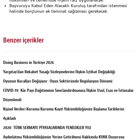
hükümleri ve temerrüde ilişkin faiz uygulanacak.
Başvuruyu Kabul Eden Alacaklı Kuruluş tarafından istenmesi
halinde borçlunun ek teminat sağlaması gerekecek.
Benzer içerikler
Doing Business in Türkiye 2026
Yargıtay’dan Rekabet Yasağı Sözleşmelerine İlişkin İçtihat Değişikliği
Oyunun Kuralları Değişiyor: Oyun Sektöründe Regülasyon Dönemi
COVID-19: Kâr Payı Dağıtımının Sınırlandırılmasına İlişkin Usul, Esas ve İstisnalar
Düzenlendi
Kişisel Verileri Koruma Kurumu Kayıt Yükümlülüğünün Başlama Tarihlerini
Açıkladı
2020: TÜRK SERMAYE PİYASALARINDA YENİLİKLER YILI
Aydınlatma Yükümlülüğünün Yerine Getirilmesi Hakkında KVKK Duyurusu