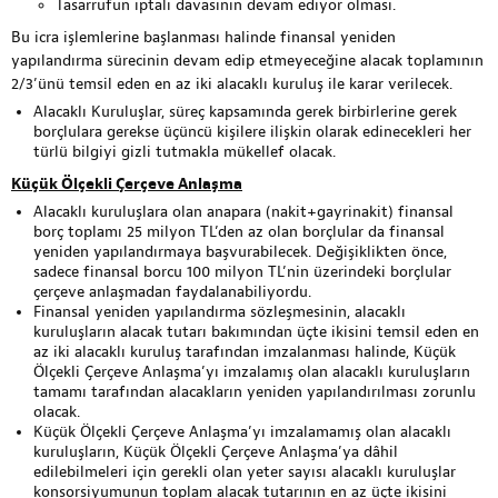
Tasarrufun iptali davasının devam ediyor olması.
Bu icra işlemlerine başlanması halinde finansal yeniden
yapılandırma sürecinin devam edip etmeyeceğine alacak toplamının
2/3’ünü temsil eden en az iki alacaklı kuruluş ile karar verilecek.
Alacaklı Kuruluşlar, süreç kapsamında gerek birbirlerine gerek
borçlulara gerekse üçüncü kişilere ilişkin olarak edinecekleri her
türlü bilgiyi gizli tutmakla mükellef olacak.
Küçük Ölçekli Çerçeve Anlaşma
Alacaklı kuruluşlara olan anapara (nakit+gayrinakit) finansal
borç toplamı 25 milyon TL’den az olan borçlular da finansal
yeniden yapılandırmaya başvurabilecek. Değişiklikten önce,
sadece finansal borcu 100 milyon TL’nin üzerindeki borçlular
çerçeve anlaşmadan faydalanabiliyordu.
Finansal yeniden yapılandırma sözleşmesinin, alacaklı
kuruluşların alacak tutarı bakımından üçte ikisini temsil eden en
az iki alacaklı kuruluş tarafından imzalanması halinde, Küçük
Ölçekli Çerçeve Anlaşma’yı imzalamış olan alacaklı kuruluşların
tamamı tarafından alacakların yeniden yapılandırılması zorunlu
olacak.
Küçük Ölçekli Çerçeve Anlaşma’yı imzalamamış olan alacaklı
kuruluşların, Küçük Ölçekli Çerçeve Anlaşma’ya dâhil
edilebilmeleri için gerekli olan yeter sayısı alacaklı kuruluşlar
konsorsiyumunun toplam alacak tutarının en az üçte ikisini