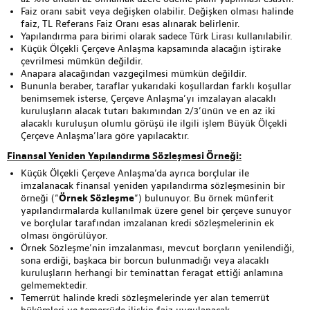
Faiz oranı sabit veya değişken olabilir. Değişken olması halinde
faiz, TL Referans Faiz Oranı esas alınarak belirlenir.
Yapılandırma para birimi olarak sadece Türk Lirası kullanılabilir.
Küçük Ölçekli Çerçeve Anlaşma kapsamında alacağın iştirake
çevrilmesi mümkün değildir.
Anapara alacağından vazgeçilmesi mümkün değildir.
Bununla beraber, taraflar yukarıdaki koşullardan farklı koşullar
benimsemek isterse, Çerçeve Anlaşma’yı imzalayan alacaklı
kuruluşların alacak tutarı bakımından 2/3’ünün ve en az iki
alacaklı kuruluşun olumlu görüşü ile ilgili işlem Büyük Ölçekli
Çerçeve Anlaşma’lara göre yapılacaktır.
Finansal Yeniden Yapılandırma Sözleşmesi Örneği:
Küçük Ölçekli Çerçeve Anlaşma’da ayrıca borçlular ile
imzalanacak finansal yeniden yapılandırma sözleşmesinin bir
örneği (“
Örnek Sözleşme
“) bulunuyor. Bu örnek münferit
yapılandırmalarda kullanılmak üzere genel bir çerçeve sunuyor
ve borçlular tarafından imzalanan kredi sözleşmelerinin ek
olması öngörülüyor.
Örnek Sözleşme’nin imzalanması, mevcut borçların yenilendiği,
sona erdiği, başkaca bir borcun bulunmadığı veya alacaklı
kuruluşların herhangi bir teminattan feragat ettiği anlamına
gelmemektedir.
Temerrüt halinde kredi sözleşmelerinde yer alan temerrüt