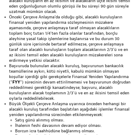
alacaklı kuruşların en az ikisinin ve alacakların üçte ikisini temsil
eden çoğunluğunun olumlu görüşü ile bu süreyi 90 gün süreyle
uzatmak mümkün olacak.
Önceki Çerçeve Anlaşma’da olduğu gibi, alacaklı kuruluşların
finansal yeniden yapılandırma sözleşmesinin müzakere
aşamasında, çerçeve anlaşmaya taraf olmayan alacaklıların
toplam borç tutarı 1/4’ten fazla olanlar tarafından, borçlu
aleyhine yasal takip işlemlerine başlanırsa ve bu durum 30
günlük süre içerisinde bertaraf edilmezse, çerçeve anlaşmaya
taraf olan alacaklı kuruluşların toplam alacaklarının 2/3’ü ve en
az ikisini temsil eden alacaklı kuruluşların müzakereleri sona
erdirmeye yetkisi olacaktır.
Başvuruda bulunulan alacaklı kuruluş, başvurunun bankacılık
teamüllerine aykırı, kötü niyetli, kabulü mümkün olmayan
koşullar içerdiği gibi gerekçelerle Finansal Yeniden Yapılandırma
(“
FYY
“) sürecinin devam ettirilmemesi ve başvurunun doğrudan
reddedilmesi gerektiği kanaatindeyse; başvuru, alacaklı
kuruluşların alacak toplamının 2/3’ü ve en az ikisini temsil eden
oylarla reddedilebilecek.
Büyük Ölçekli Çerçeve Anlaşma uyarınca önceden herhangi bir
alacaklı kuruluş tarafından başlatılan aşağıdaki işlemler finansal
yeniden yapılandırma sürecinden etkilenmeyecek:
Satış günü alınmış olması.
İhalenin feshi davasının devam ediyor olması.
Borcun icra taahhüdüne bağlanmış olması.