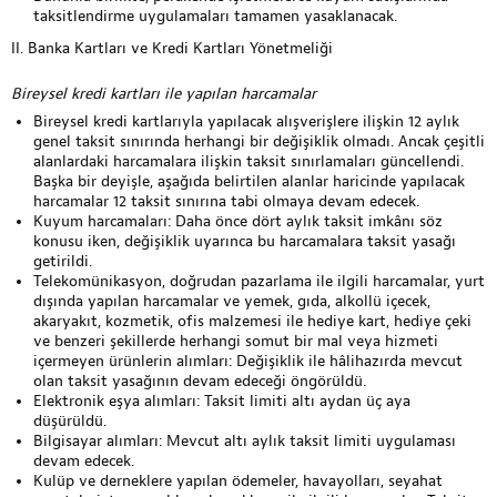
taksitlendirme uygulamaları tamamen yasaklanacak.
II. Banka Kartları ve Kredi Kartları Yönetmeliği
Bireysel kredi kartları ile yapılan harcamalar
Bireysel kredi kartlarıyla yapılacak alışverişlere ilişkin 12 aylık
genel taksit sınırında herhangi bir değişiklik olmadı. Ancak çeşitli
alanlardaki harcamalara ilişkin taksit sınırlamaları güncellendi.
Başka bir deyişle, aşağıda belirtilen alanlar haricinde yapılacak
harcamalar 12 taksit sınırına tabi olmaya devam edecek.
Kuyum harcamaları:
Daha önce dört aylık taksit imkânı söz
konusu iken, değişiklik uyarınca bu harcamalara taksit yasağı
getirildi.
Telekomünikasyon, doğrudan pazarlama ile ilgili harcamalar, yurt
dışında yapılan harcamalar ve yemek, gıda, alkollü içecek,
akaryakıt, kozmetik, ofis malzemesi ile hediye kart, hediye çeki
ve benzeri şekillerde herhangi somut bir mal veya hizmeti
içermeyen ürünlerin alımları:
Değişiklik ile hâlihazırda mevcut
olan taksit yasağının devam edeceği öngörüldü.
Elektronik eşya alımları:
Taksit limiti altı aydan üç aya
düşürüldü.
Bilgisayar alımları:
Mevcut altı aylık taksit limiti uygulaması
devam edecek.
Kulüp ve derneklere yapılan ödemeler, havayolları, seyahat