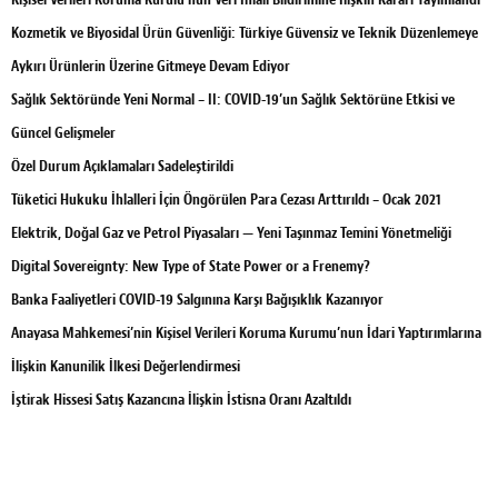
Kozmetik ve Biyosidal Ürün Güvenliği: Türkiye Güvensiz ve Teknik Düzenlemeye
Aykırı Ürünlerin Üzerine Gitmeye Devam Ediyor
Sağlık Sektöründe Yeni Normal – II: COVID-19’un Sağlık Sektörüne Etkisi ve
Güncel Gelişmeler
Özel Durum Açıklamaları Sadeleştirildi
Tüketici Hukuku İhlalleri İçin Öngörülen Para Cezası Arttırıldı – Ocak 2021
Elektrik, Doğal Gaz ve Petrol Piyasaları — Yeni Taşınmaz Temini Yönetmeliği
Digital Sovereignty: New Type of State Power or a Frenemy?
Banka Faaliyetleri COVID-19 Salgınına Karşı Bağışıklık Kazanıyor
Anayasa Mahkemesi’nin Kişisel Verileri Koruma Kurumu’nun İdari Yaptırımlarına
İlişkin Kanunilik İlkesi Değerlendirmesi
İştirak Hissesi Satış Kazancına İlişkin İstisna Oranı Azaltıldı