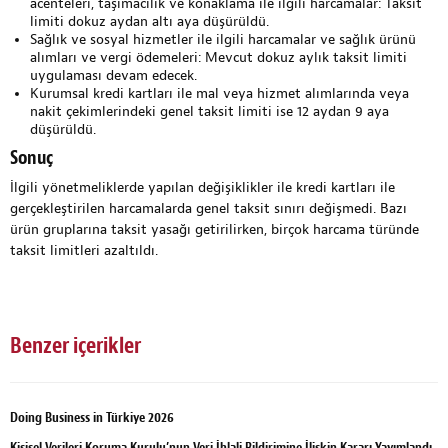
acenteleri, taşımacılık ve konaklama ile ilgili harcamalar:
Taksit
limiti dokuz aydan altı aya düşürüldü.
Sağlık ve sosyal hizmetler ile ilgili harcamalar ve sağlık ürünü
alımları ve vergi ödemeleri:
Mevcut dokuz aylık taksit limiti
uygulaması devam edecek.
Kurumsal kredi kartları ile mal veya hizmet alımlarında veya
nakit çekimlerindeki genel taksit limiti ise 12 aydan 9 aya
düşürüldü.
Sonuç
İlgili yönetmeliklerde yapılan değişiklikler ile kredi kartları ile
gerçekleştirilen harcamalarda genel taksit sınırı değişmedi. Bazı
ürün gruplarına taksit yasağı getirilirken, birçok harcama türünde
taksit limitleri azaltıldı.
Benzer içerikler
Doing Business in Türkiye 2026
Kişisel Verileri Koruma Kurulu’nun Veri İhlali Bildirimine İlişkin Kararı Yayımlandı