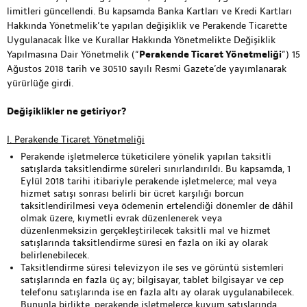
limitleri güncellendi. Bu kapsamda Banka Kartları ve Kredi Kartları
Hakkında Yönetmelik’te yapılan değişiklik ve Perakende Ticarette
Uygulanacak İlke ve Kurallar Hakkında Yönetmelikte Değişiklik
Yapılmasına Dair Yönetmelik (“
Perakende Ticaret Yönetmeliği
”) 15
Ağustos 2018 tarih ve 30510 sayılı Resmi Gazete’de yayımlanarak
yürürlüğe girdi.
Değişiklikler ne getiriyor?
I. Perakende Ticaret Yönetmeliği
Perakende işletmelerce tüketicilere yönelik yapılan taksitli
satışlarda taksitlendirme süreleri sınırlandırıldı. Bu kapsamda, 1
Eylül 2018 tarihi itibariyle perakende işletmelerce; mal veya
hizmet satışı sonrası belirli bir ücret karşılığı borcun
taksitlendirilmesi veya ödemenin ertelendiği dönemler de dâhil
olmak üzere, kıymetli evrak düzenlenerek veya
düzenlenmeksizin gerçekleştirilecek taksitli mal ve hizmet
satışlarında taksitlendirme süresi en fazla on iki ay olarak
belirlenebilecek.
Taksitlendirme süresi televizyon ile ses ve görüntü sistemleri
satışlarında en fazla üç ay; bilgisayar, tablet bilgisayar ve cep
telefonu satışlarında ise en fazla altı ay olarak uygulanabilecek.
Bununla birlikte, perakende işletmelerce kuyum satışlarında