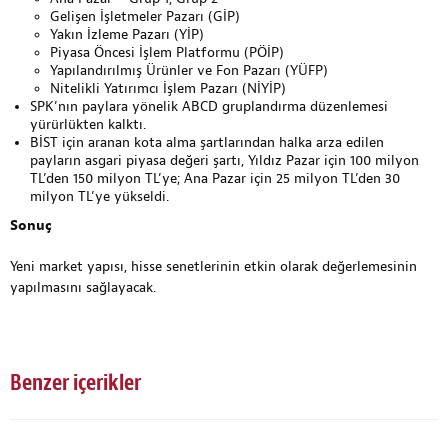
Gelişen İşletmeler Pazarı (GİP)
Yakın İzleme Pazarı (YİP)
Piyasa Öncesi İşlem Platformu (PÖİP)
Yapılandırılmış Ürünler ve Fon Pazarı (YÜFP)
Nitelikli Yatırımcı İşlem Pazarı (NİYİP)
SPK’nın paylara yönelik ABCD gruplandırma düzenlemesi
yürürlükten kalktı.
BİST için aranan kota alma şartlarından halka arza edilen
payların asgari piyasa değeri şartı, Yıldız Pazar için 100 milyon
TL’den 150 milyon TL’ye; Ana Pazar için 25 milyon TL’den 30
milyon TL’ye yükseldi.
Sonuç
Yeni market yapısı, hisse senetlerinin etkin olarak değerlemesinin
yapılmasını sağlayacak.
Benzer içerikler