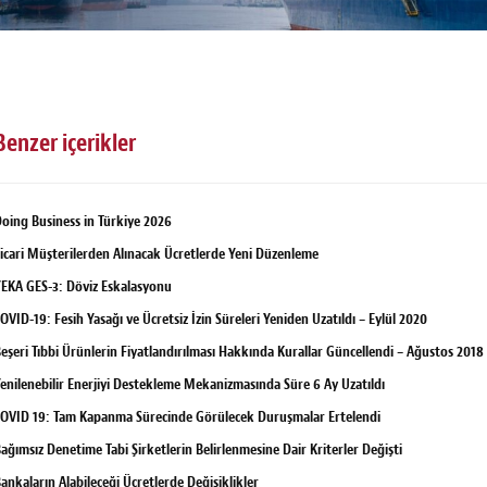
Benzer içerikler
oing Business in Türkiye 2026
icari Müşterilerden Alınacak Ücretlerde Yeni Düzenleme
EKA GES-3: Döviz Eskalasyonu
OVID-19: Fesih Yasağı ve Ücretsiz İzin Süreleri Yeniden Uzatıldı – Eylül 2020
eşeri Tıbbi Ürünlerin Fiyatlandırılması Hakkında Kurallar Güncellendi – Ağustos 2018
enilenebilir Enerjiyi Destekleme Mekanizmasında Süre 6 Ay Uzatıldı
OVID 19: Tam Kapanma Sürecinde Görülecek Duruşmalar Ertelendi
ağımsız Denetime Tabi Şirketlerin Belirlenmesine Dair Kriterler Değişti
ankaların Alabileceği Ücretlerde Değişiklikler