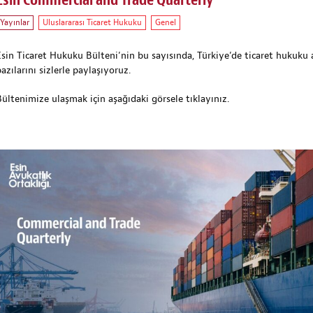
Esin Commercial and Trade Quarterly
Yayınlar
Uluslararası Ticaret Hukuku
Genel
Esin Ticaret Hukuku Bülteni’nin bu sayısında, Türkiye’de ticaret hukuku
azılarını sizlerle paylaşıyoruz.
Bültenimize ulaşmak için
aşağıdaki görsele
tıklayınız.