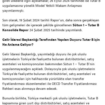
giren ülkelerle ilgili açıklamalar; 26 Eylül 2024 tarihinde ise Tutar B
uygulamasına yönelik Model Yetkili Makam Anlaşması
yayımlanmıştı.
Son olarak, 19 Şubat 2024 tarihli Rapor’un, daha sonra gerçekleşen
tüm gelişmeleri de içerecek şekilde güncellenen
Sütun 1 – Tutar B
Konsolide Rapor
24 Şubat 2025 tarihinde yayımlandı.
Gelir İdaresi Başkanlığı Tarafından Yapılan Duyuru Tutar B için
Ne Anlama Geliyor?
Gelir İdaresi Başkanlığı, yayımladığı duyuru ile çok uluslu
işletmelerin Türkiye’de faaliyette bulunan distribütörleri, satış
acenteleri ve komisyoncuları bakımından Sütun 1 – Tutar B’nin
uygulanmayacağını açıkladı. Dolayısıyla çok uluslu işletmelerin
Türkiye’de faaliyette bulunan distribütörleri, satış acenteleri ve
komisyoncuları için halihazırda yürürlükte olan transfer
fiyatlandırması düzenlemeleri ile OECD Transfer Fiyatlandırması
Rehberi esas alınmaya devam edecek.
Bununla birlikte, Türkiye merkezli çok uluslu işletmelerin, Tutar B
kapsamına giren yurt dışı distribütörleri, satış acenteleri ve