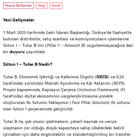
Hukuk Bültenleri
Vergi
Genel
Yeni Gelişmeler
7 Mart 2025 tarihinde Gelir İdaresi Başkanlığı, Türkiye’de faaliyette
bulunan distribütör, satış acentesi ve komisyoncuların işlemlerine
Sütun 1 – Tutar B’nin (
Pillar 1 – Amount B
) uygulanmayacağına dair
bir
duyuru
yayımladı.
Sütun 1 – Tutar B Nedir?
Tutar B; Ekonomik İşbirliği ve Kalkınma Örgütü (
OECD
) ve G20
tarafından yürütülen Matrah Aşındırma ve Kâr Aktarımı (
BEPS
)
Projesi kapsamında, Kapsayıcı Çerçeve (
Inclusive Framework, IF
)
tarafından dijital ekonominin vergilendirilmesine yönelik
oluşturulan İki Sütunlu Yaklaşımın (
Two Pillar Solution
) ilk sütunu
olan Sütun 1 çerçevesinde geliştirildi.
Tutar B ile, çok uluslu işletmelerin, yeterli kaynak ve veriye
ulaşmanın zor olduğu düşük kapasiteye sahip ülkelerdeki belirli
iştirakleri için daha öngörülebilir ve standartlaştırılmış bir transfer