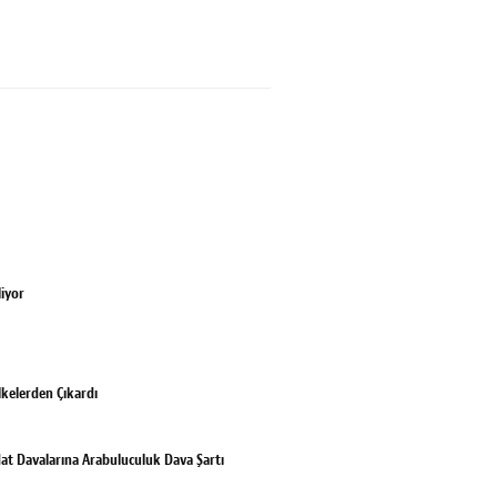
liyor
lkelerden Çıkardı
tirdat Davalarına Arabuluculuk Dava Şartı