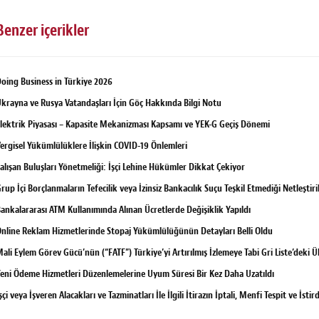
Benzer içerikler
oing Business in Türkiye 2026
krayna ve Rusya Vatandaşları İçin Göç Hakkında Bilgi Notu
lektrik Piyasası – Kapasite Mekanizması Kapsamı ve YEK-G Geçiş Dönemi
ergisel Yükümlülüklere İlişkin COVID-19 Önlemleri
alışan Buluşları Yönetmeliği: İşçi Lehine Hükümler Dikkat Çekiyor
rup İçi Borçlanmaların Tefecilik veya İzinsiz Bankacılık Suçu Teşkil Etmediği Netleştiri
ankalararası ATM Kullanımında Alınan Ücretlerde Değişiklik Yapıldı
nline Reklam Hizmetlerinde Stopaj Yükümlülüğünün Detayları Belli Oldu
ali Eylem Görev Gücü’nün (“FATF”) Türkiye’yi Artırılmış İzlemeye Tabi Gri Liste’deki Ü
eni Ödeme Hizmetleri Düzenlemelerine Uyum Süresi Bir Kez Daha Uzatıldı
şçi veya İşveren Alacakları ve Tazminatları İle İlgili İtirazın İptali, Menfi Tespit ve İs