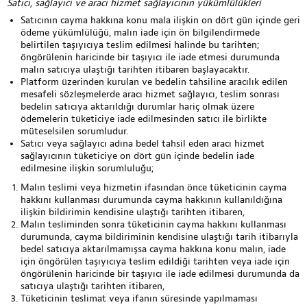
Satıcı, sağlayıcı ve aracı hizmet sağlayıcının yükümlülükleri
Satıcının cayma hakkına konu mala ilişkin on dört gün içinde geri
ödeme yükümlülüğü, malın iade için ön bilgilendirmede
belirtilen taşıyıcıya teslim edilmesi halinde bu tarihten;
öngörülenin haricinde bir taşıyıcı ile iade etmesi durumunda
malın satıcıya ulaştığı tarihten itibaren başlayacaktır.
Platform üzerinden kurulan ve bedelin tahsiline aracılık edilen
mesafeli sözleşmelerde aracı hizmet sağlayıcı, teslim sonrası
bedelin satıcıya aktarıldığı durumlar hariç olmak üzere
ödemelerin tüketiciye iade edilmesinden satıcı ile birlikte
müteselsilen sorumludur.
Satıcı veya sağlayıcı adına bedel tahsil eden aracı hizmet
sağlayıcının tüketiciye on dört gün içinde bedelin iade
edilmesine ilişkin sorumluluğu;
Malın teslimi veya hizmetin ifasından önce tüketicinin cayma
hakkını kullanması durumunda cayma hakkının kullanıldığına
ilişkin bildirimin kendisine ulaştığı tarihten itibaren,
Malın tesliminden sonra tüketicinin cayma hakkını kullanması
durumunda, cayma bildiriminin kendisine ulaştığı tarih itibarıyla
bedel satıcıya aktarılmamışsa cayma hakkına konu malın, iade
için öngörülen taşıyıcıya teslim edildiği tarihten veya iade için
öngörülenin haricinde bir taşıyıcı ile iade edilmesi durumunda da
satıcıya ulaştığı tarihten itibaren,
Tüketicinin teslimat veya ifanın süresinde yapılmaması