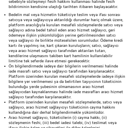
sebebiyle sözleşmeyi fesih hakkını kullanması halinde fesih
bildiriminin kendisine ulaştığı tarihten itibaren başlayacaktır.
Bedelin mal veya hizmetin tüketiciye teslim veya ifası sonrası
satıcıya veya sağlayıcıya aktarıldığı durumlar hariç olmak üzere,
platform aracılığıyla kurulan mesafeli sözleşmelerde satıcı veya
sağlayıcı adına bedel tahsil eden aracı hizmet sağlayıcı, geri
ödemeye ilişkin yükümlülüğün yerine getirilmesinden satıcı
veya sağlayıcı ile birlikte müteselsilen sorumludur. Ödeme kredi
kartı ile yapılmış ise, kart çıkaran kuruluşların; satıcı, sağlayıcı
veya aracı hizmet sağlayıcı tarafından aktarılan tutarı,
kendilerine ulaşmasını takiben kart hamilinin kullanılabilir
limitine tek seferde ilave etmesi gerekecektir.
Ön bilgilendirmede iadeye dair bilgilerin verilmemesi halinde
iade masrafı satıcı veya sağlayıcı tarafından karşılanacaktır.
Platform üzerinden kurulan mesafeli sözleşmelerde iadeye ilişkin
bilgilere yer verilmemesi ya da belirtilen taşıyıcının tüketicinin
bulunduğu yerde şubesinin olmamasının aracı hizmet
sağlayıcıdan kaynaklanması halinde iade masrafları aracı hizmet
sağlayıcı tarafından karşılanacaktır.
Platform üzerinden kurulan mesafeli sözleşmelerde, satıcı veya
sağlayıcı, aracı hizmet sağlayıcıyı tüketicinin cayma hakkını
kullandığına dair derhal bilgilendirmekle yükümlüdür.
Aracı hizmet sağlayıcı, tüketicilerin (i) cayma hakkı, (ii)
sözleşmenin feshi, (iii) bedel iadesi talebi, (iv) teslimat veya
ifaya ilişkin talep ve şikayetleri ile diğer taleplerini