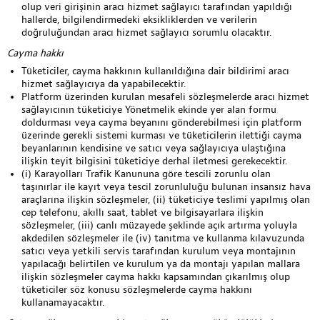
olup veri girişinin aracı hizmet sağlayıcı tarafından yapıldığı
hallerde, bilgilendirmedeki eksikliklerden ve verilerin
doğruluğundan aracı hizmet sağlayıcı sorumlu olacaktır.
Cayma hakkı
Tüketiciler, cayma hakkının kullanıldığına dair bildirimi aracı
hizmet sağlayıcıya da yapabilecektir.
Platform üzerinden kurulan mesafeli sözleşmelerde aracı hizmet
sağlayıcının tüketiciye Yönetmelik ekinde yer alan formu
doldurması veya cayma beyanını gönderebilmesi için platform
üzerinde gerekli sistemi kurması ve tüketicilerin ilettiği cayma
beyanlarının kendisine ve satıcı veya sağlayıcıya ulaştığına
ilişkin teyit bilgisini tüketiciye derhal iletmesi gerekecektir.
(i) Karayolları Trafik Kanununa göre tescili zorunlu olan
taşınırlar ile kayıt veya tescil zorunluluğu bulunan insansız hava
araçlarına ilişkin sözleşmeler, (ii) tüketiciye teslimi yapılmış olan
cep telefonu, akıllı saat, tablet ve bilgisayarlara ilişkin
sözleşmeler, (iii) canlı müzayede şeklinde açık artırma yoluyla
akdedilen sözleşmeler ile (iv) tanıtma ve kullanma kılavuzunda
satıcı veya yetkili servis tarafından kurulum veya montajının
yapılacağı belirtilen ve kurulum ya da montajı yapılan mallara
ilişkin sözleşmeler cayma hakkı kapsamından çıkarılmış olup
tüketiciler söz konusu sözleşmelerde cayma hakkını
kullanamayacaktır.