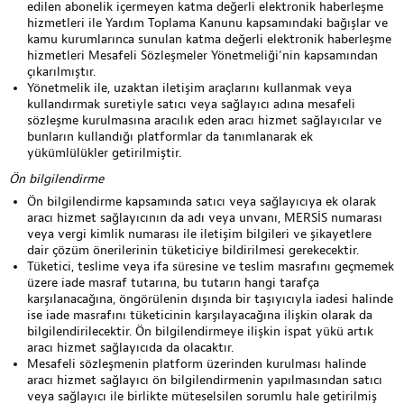
edilen abonelik içermeyen katma değerli elektronik haberleşme
hizmetleri ile Yardım Toplama Kanunu kapsamındaki bağışlar ve
kamu kurumlarınca sunulan katma değerli elektronik haberleşme
hizmetleri Mesafeli Sözleşmeler Yönetmeliği’nin kapsamından
çıkarılmıştır.
Yönetmelik ile, uzaktan iletişim araçlarını kullanmak veya
kullandırmak suretiyle satıcı veya sağlayıcı adına mesafeli
sözleşme kurulmasına aracılık eden aracı hizmet sağlayıcılar ve
bunların kullandığı platformlar da tanımlanarak ek
yükümlülükler getirilmiştir.
Ön bilgilendirme
Ön bilgilendirme kapsamında satıcı veya sağlayıcıya ek olarak
aracı hizmet sağlayıcının da adı veya unvanı, MERSİS numarası
veya vergi kimlik numarası ile iletişim bilgileri ve şikayetlere
dair çözüm önerilerinin tüketiciye bildirilmesi gerekecektir.
Tüketici, teslime veya ifa süresine ve teslim masrafını geçmemek
üzere iade masraf tutarına, bu tutarın hangi tarafça
karşılanacağına, öngörülenin dışında bir taşıyıcıyla iadesi halinde
ise iade masrafını tüketicinin karşılayacağına ilişkin olarak da
bilgilendirilecektir. Ön bilgilendirmeye ilişkin ispat yükü artık
aracı hizmet sağlayıcıda da olacaktır.
Mesafeli sözleşmenin platform üzerinden kurulması halinde
aracı hizmet sağlayıcı ön bilgilendirmenin yapılmasından satıcı
veya sağlayıcı ile birlikte müteselsilen sorumlu hale getirilmiş