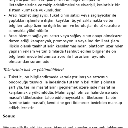
iletebilmelerine ve takip edebilmelerine elverişli, kesintisiz bir
sistem kurmakla yükümlüdür.
Aracı hizmet sağlayıcı, tüketicinin satıcı veya sağlayıcılar ile
yaptıkları işlemlere ilişkin kayıtları üç yıl saklamakla ve bu
bilgileri talep üzerine ilgili kurum ve kuruluşlar ile tüketicilere
sunmakla yükümlüdür.
Aracı hizmet sağlayıcı, satıcı veya sağlayıcının onayı olmaksızın
düzenlediği kampanyalı, promosyonlu veya indirimli satışlara
ilişkin olarak taahhütlerin karşılanmasından, platform üzerinden
yapılan reklam ve tanıtımlarda taahhüt edilen bilgiler ile ön
bilgilendirmede bulunması zorunlu hususların uyumlu
olmasından sorumludur.
Tüketicinin hak ve yükümlülükleri
Tüketici, ön bilgilendirmede kararlaştırılmış ve satıcının
öngördüğü taşıyıcı ile iadesinde tutarının belirtilmiş olması
şartıyla, teslim masraflarını geçmemek üzere iade masrafını
karşılamakla yükümlüdür. Malın ayıplı olması halinde ise iade
masrafı tüketiciden talep edilemeyecektir. Tüketicinin talebi
üzerine iade masrafı, kendisine geri ödenecek bedelden mahsup
edilebilecektir.
Sonuç
Yönetmelik ile birlikte, aracı hizmet sağlayıcıların sorumluluklarının