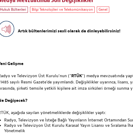
Medya Mevzuatında Son Değişiklikler
Hukuk Bültenleri
Bilgi Teknolojileri ve Telekomünikasyon
Genel
Artık bültenlerimizi sesli olarak da dinleyebilirsiniz!
Yeni Gelişme
Radyo ve Televizyon Üst Kurulu’nun (“
RTÜK
“) medya mevzuatında yaptığ
31485 sayılı Resmi Gazete’de yayımlandı. Değişiklikler uyarınca, lisans, y
ırasında, şirketi temsile yetkili kişilere ait imza sirküleri örneği sunma 
Ne Değişecek?
RTÜK, aşağıda sayılan yönetmeliklerde değişiklikler yaptı:
Radyo, Televizyon ve İsteğe Bağlı Yayınların İnternet Ortamından 
Radyo ve Televizyon Üst Kurulu Karasal Yayın Lisansı ve Sıralama İha
Yönetmelik