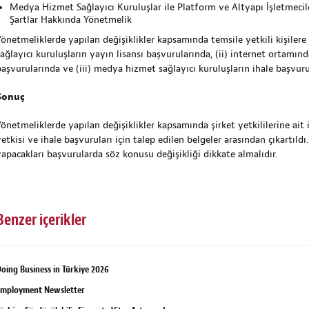
Medya Hizmet Sağlayıcı Kuruluşlar ile Platform ve Altyapı İşletmecil
Şartlar Hakkında Yönetmelik
Yönetmeliklerde yapılan değişiklikler kapsamında temsile yetkili kişilere
ağlayıcı kuruluşların yayın lisansı başvurularında, (ii) internet ortamınd
başvurularında ve (iii) medya hizmet sağlayıcı kuruluşların ihale başvu
Sonuç
önetmeliklerde yapılan değişiklikler kapsamında şirket yetkililerine ait i
etkisi ve ihale başvuruları için talep edilen belgeler arasından çıkartıld
yapacakları başvurularda söz konusu değişikliği dikkate almalıdır.
Benzer içerikler
oing Business in Türkiye 2026
Employment Newsletter