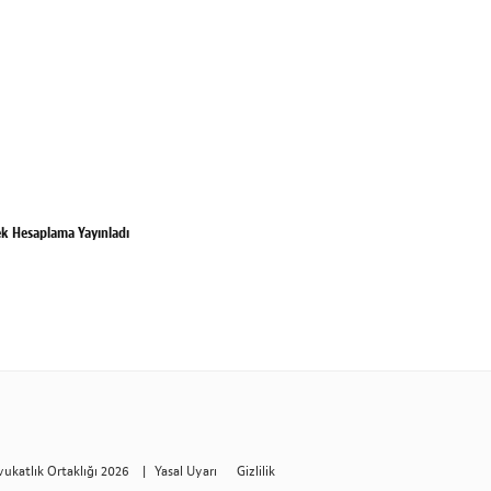
nek Hesaplama Yayınladı
vukatlık Ortaklığı 2026
|
Yasal Uyarı
Gizlilik