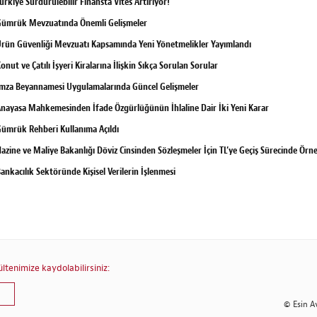
ürkiye Sürdürülebilir Finansta Vites Artırıyor!
ümrük Mevzuatında Önemli Gelişmeler
rün Güvenliği Mevzuatı Kapsamında Yeni Yönetmelikler Yayımlandı
onut ve Çatılı İşyeri Kiralarına İlişkin Sıkça Sorulan Sorular
mza Beyannamesi Uygulamalarında Güncel Gelişmeler
nayasa Mahkemesinden İfade Özgürlüğünün İhlaline Dair İki Yeni Karar
ümrük Rehberi Kullanıma Açıldı
azine ve Maliye Bakanlığı Döviz Cinsinden Sözleşmeler İçin TL’ye Geçiş Sürecinde Ör
ankacılık Sektöründe Kişisel Verilerin İşlenmesi
tenimize kaydolabilirsiniz:
© Esin A