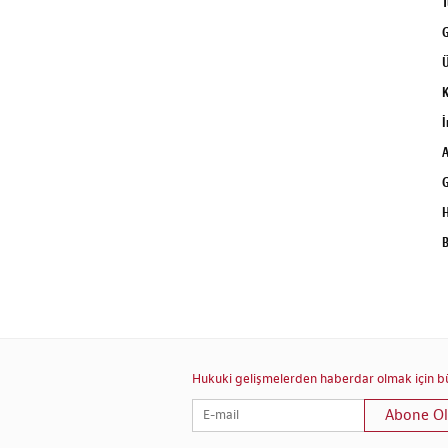
T
G
Ü
K
İ
A
G
H
B
Hukuki gelişmelerden haberdar olmak için bül
Abone Ol