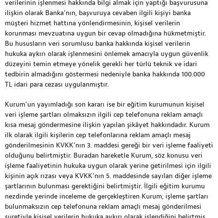
verilerinin işlenmesi hakkında bilgi almak için yaptığı başvurusuna
ilişkin olarak Banka’nın, başvuruya cevaben ilgili kişiyi banka
müşteri hizmet hattına yönlendirmesinin, kişisel verilerin
korunması mevzuatına uygun bir cevap olmadığına hükmetmiştir.
Bu hususların veri sorumlusu banka hakkında kişisel verilerin
hukuka aykırı olarak işlenmesini önlemek amacıyla uygun güvenlik
düzeyini temin etmeye yönelik gerekli her türlü teknik ve idari
tedbirin almadığını göstermesi nedeniyle banka hakkında 100.000
TL idari para cezası uygulanmıştır.
Kurum’un yayımladığı son kararı ise bir eğitim kurumunun kişisel
veri işleme şartları olmaksızın ilgili cep telefonuna reklam amaçlı
kısa mesaj göndermesine ilişkin yapılan şikâyet hakkındadır. Kurum
ilk olarak ilgili kişilerin cep telefonlarına reklam amaçlı mesaj
gönderilmesinin KVKK’nın 3. maddesi gereği bir veri işleme faaliyeti
olduğunu belirtmiştir. Buradan hareketle Kurum, söz konusu veri
işleme faaliyetinin hukuka uygun olarak yerine getirilmesi için ilgili
kişinin açık rızası veya KVKK’nın 5. maddesinde sayılan diğer işleme
şartlarının bulunması gerektiğini belirtmiştir. İlgili eğitim kurumu
nezdinde yerinde inceleme de gerçekleştiren Kurum, işleme şartları
bulunmaksızın cep telefonuna reklam amaçlı mesaj gönderilmesi
suretiyle kişisel verilerin hukuka aykırı olarak işlendiğini belirtmiş