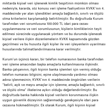
miktarda kişisel veri işlenerek kimlik tespitinin mümkün olması
nedeniyle, kararda, söz konusu veri işleme faaliyetinin KVKK’nın 4.
maddesinde yer alan işlendikleri amaçla bağlantılı, sınırlı ve ölçülü
olma kriterlerini karşılamadığı belirtilmiştir. Bu doğrultuda Kurum
tarafından veri sorumlusuna 100.000 TL idari para cezası
uygulanmasına ve veri sorumlusunun, kişilerin kimliklerinin teyit
edilmesi sürecinde uygulanacak yöntem ve bu durumda işlenecek
kişisel verilere ilişkin düzenlemelerin KVKK kapsamında gözden
geçirilmesi ve bu hususta ilgili kişiler ile veri işleyenlerin uyarılması
hususlarında talimatlandırılmasına karar verilmiştir.
Kurum’un üçüncü kararı, bir telefon numarasının banka tarafından
veri işleme amacından başka amaçlarla kullanılmasına ilişkindir.
Banka çalışanının, ilgili kişinin banka işlemleri için vermiş olduğu
telefon numarası bilgisini, eşine ulaşılmasında yardımcı olması
adına işlenmesinin, KVKK’nın 4. maddesinde öngörülen verilerin
“belirli, açık ve meşru amaçlar için işlenme, amaçla bağlantılı, sınırlı
ve ölçülü olma” ilkelerine aykırı olduğu değerlendirilmiştir. Bu
doğrultuda banka hakkında kişisel verilerin korunmasına ilişkin
uygun güvenlik düzeyinin sağlanmadığı gerekçesiyle idari para
cezasına hükmedilmiştir. Ek olarak Kurum, ilgili kişinin kişisel