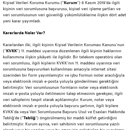
Kişisel Verileri Koruma Kurumu (“
Kurum
“) 6 Kasım 2019’da ilgili
kişinin veri sorumlusuna başvurusu, kişisel veri işleme şartları ve
veri sorumlusunun veri güvenliği yükümlülüklerine ilişkin dört adet
yeni karar yayımladı.
Kararlarda Neler Var?
Kararlardan ilki, ilgili kişinin Kişisel Verilerin Koruması Kanunu’nun
(“
KVKK
”) 11. maddesi uyarınca düzenlenen ilgili kişinin haklarının
kullanımına ilişkin şikâyeti ile ilgilidir. Bir telekom operatörü olan
veri sorumlusu, ilgili kişilerin KVKK’nın 11. maddesi uyarınca veri
sorumlusuna başvururken kullanılması amacıyla internet sitesi
üzerinden bir form yayımlamıştır ve işbu formun noter aracılığıyla
veya elektronik imzalı e-posta yoluyla gönderilmesi gerektiğini
belirtmiştir. Veri sorumlusunun formların noter veya elektronik
imzalı e-posta yoluyla iletilmesini talep etmesinin gerekçesi, ilgili
veri sahiplerini tespit olarak açıklanmıştır. Kurum, noter veya
elektronik imzalı e-posta yoluyla başvuru şartının, ilgili kişilere
KVKK’da veya Veri Sorumlusuna Başvuru Usul ve Esasları Hakkında
Tebliğ’de (“
Tebliğ
”) öngörülmemiş bir maddi külfet getirdiğini
belirtmiştir. Kurum ayrıca, veri sahibinin veri sorumlusuna yazılı