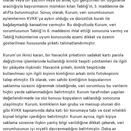
olarak veya bir yazılım veya bu amaç için geliştirilen bir uygulama
aracılığıyla başvurmasını mümkün kılan Tebliğ’in, 5. maddesine de
atıfta bulunmuştur. Sonuç olarak, Kurum, veri sorumlusunun
eylemlerinin KVKK’ya aykırı olduğu ve dürüstlük kuralı ile
bağdaşmadığı kanaatine varmıştır. Bu doğrultuda Kurum, veri
sorumlusunun Tebliğ’in 6. maddesini ihlal ettiği sonucuna varmış ve
Tebliğ hükümlerine uyum konusunda azami dikkat ve özenin
gösterilmesi hususunda şirketi talimatlandırmıştır.
Kurum’un ikinci kararı, bir havacılık şirketinin sadakat kartı parola
değiştirme işlemlerinde kullandığı kimlik tespiti yöntemleri ile ilgili
bir şikâyete ilişkindir. Havacılık şirketi, kimlik tespitinde
kullanılması için ilgili kişinin kimliğinin arkalı önlü fotokopisini
talep etmiştir. Ek olarak, veri sahibi kimliğinin kopyalarının
saklanma süresini öğrenmek istediğinde, veri sorumlusu bu verilerin
hiçbir yerde saklanmadığını belirtmiştir. Kurum tarafından yapılan
değerlendirmede ise söz konusu kopyaların saklandığı sonucuna
ulaşılmıştır. Kurum, kimliklerin kan grubu ve mensup olunan din
gibi KVKK kapsamında daha katı bir korumaya tabi ve özel nitelikli
kişisel bilgiler içerdiğini belirtmiştir. Kurum ayrıca, ilgili kişiye
saklama süresine ilişkin yanlış bilgi verildiğine dikkat çekerek, veri
sorumlusunun iyi niyetli davranmadığını belirtmiştir. Daha az