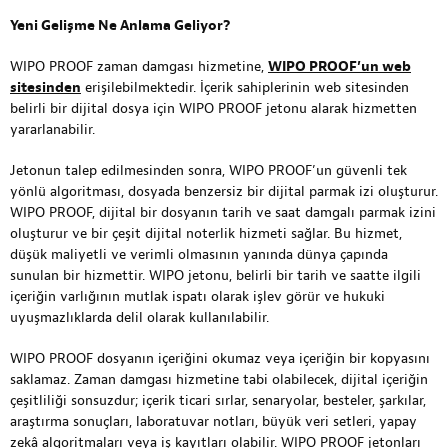
Yeni Gelişme Ne Anlama Geliyor?
WIPO PROOF zaman damgası hizmetine,
WIPO PROOF’un web
sitesinden
erişilebilmektedir. İçerik sahiplerinin web sitesinden
belirli bir dijital dosya için WIPO PROOF jetonu alarak hizmetten
yararlanabilir.
Jetonun talep edilmesinden sonra, WIPO PROOF’un güvenli tek
yönlü algoritması, dosyada benzersiz bir dijital parmak izi oluşturur.
WIPO PROOF, dijital bir dosyanın tarih ve saat damgalı parmak izini
oluşturur ve bir çeşit dijital noterlik hizmeti sağlar. Bu hizmet,
düşük maliyetli ve verimli olmasının yanında dünya çapında
sunulan bir hizmettir. WIPO jetonu, belirli bir tarih ve saatte ilgili
içeriğin varlığının mutlak ispatı olarak işlev görür ve hukuki
uyuşmazlıklarda delil olarak kullanılabilir.
WIPO PROOF dosyanın içeriğini okumaz veya içeriğin bir kopyasını
saklamaz. Zaman damgası hizmetine tabi olabilecek, dijital içeriğin
çeşitliliği sonsuzdur; içerik ticari sırlar, senaryolar, besteler, şarkılar,
araştırma sonuçları, laboratuvar notları, büyük veri setleri, yapay
zekâ algoritmaları veya iş kayıtları olabilir. WIPO PROOF jetonları