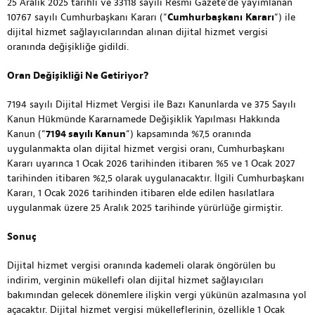
25 Aralık 2025 tarihli ve 33118 sayılı Resmi Gazete’de yayımlanan
10767 sayılı Cumhurbaşkanı Kararı
(“
Cumhurbaşkanı
Kararı
“) ile
dijital hizmet sağlayıcılarından alınan dijital hizmet vergisi
oranında değişikliğe gidildi.
Oran Değişikliği Ne Getiriyor?​
7194 sayılı Dijital Hizmet Vergisi ile Bazı Kanunlarda ve 375 Sayılı
Kanun Hükmünde Kararnamede Değişiklik Yapılması Hakkında
Kanun (“
7194 sayılı Kanun
“) kapsamında %7,5 oranında
uygulanmakta olan dijital hizmet vergisi oranı, Cumhurbaşkanı
Kararı uyarınca 1 Ocak 2026 tarihinden itibaren %5 ve 1 Ocak 2027
tarihinden itibaren %2,5 olarak uygulanacaktır. İlgili Cumhurbaşkanı
Kararı, 1 Ocak 2026 tarihinden itibaren elde edilen hasılatlara
uygulanmak üzere 25 Aralık 2025 tarihinde yürürlüğe girmiştir.
Sonuç
Dijital hizmet vergisi oranında kademeli olarak öngörülen bu
indirim, verginin mükellefi olan dijital hizmet sağlayıcıları
bakımından gelecek dönemlere ilişkin vergi yükünün azalmasına yol
açacaktır. Dijital hizmet vergisi mükelleflerinin, özellikle 1 Ocak