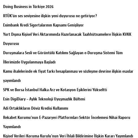
Doing Business in Türkiye 2026
RTÜK’ün ses seviyesine ilişkin yeni duyurusu ne getiriyor?
Eximbank Kredi Sigortalarının Kapsamı Genişliyor
Yurt Dışına Kişisel Veri Aktarımında Hazırlanacak Taahhütnamelere İlişkin KVKK
Duyurusu
Duruşmalara Sesli ve Görüntülü Katılımı Sağlayan e-Duruşma Sistemi Tüm
İllerimizde Uygulanmaya Başladı
Kamu ihalelerinde ek fiyat farkı hesaplanması ve sözleşme devrine ilişkin esaslar
yayımlandı
SPK ve Borsa İstanbul Halka Arz ve Kotasyon Eşiklerini Yükseltti
Esin DigiDiary – Aylık Teknoloji Uyuşmazlık Bülteni
Adi Ortaklıkların Döviz Kredisi Kullanımı
Rekabet Kurumu’nun E-Pazaryeri Platformları Sektör İncelemesi Nihai Raporu
Yayımlandı
Kişisel Verileri Koruma Kurulu’nun Veri İhlali Bildirimine İlişkin Kararı Yayımlandı