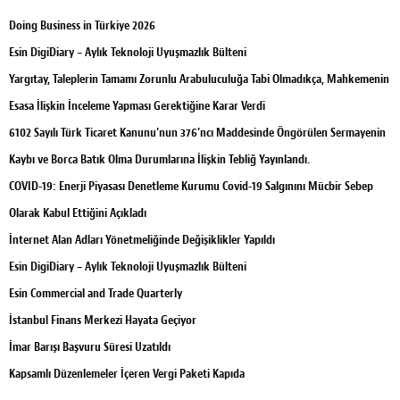
Doing Business in Türkiye 2026
Esin DigiDiary – Aylık Teknoloji Uyuşmazlık Bülteni
Yargıtay, Taleplerin Tamamı Zorunlu Arabuluculuğa Tabi Olmadıkça, Mahkemenin
Esasa İlişkin İnceleme Yapması Gerektiğine Karar Verdi
6102 Sayılı Türk Ticaret Kanunu’nun 376’ncı Maddesinde Öngörülen Sermayenin
Kaybı ve Borca Batık Olma Durumlarına İlişkin Tebliğ Yayınlandı.
COVID-19: Enerji Piyasası Denetleme Kurumu Covid-19 Salgınını Mücbir Sebep
Olarak Kabul Ettiğini Açıkladı
İnternet Alan Adları Yönetmeliğinde Değişiklikler Yapıldı
Esin DigiDiary – Aylık Teknoloji Uyuşmazlık Bülteni
Esin Commercial and Trade Quarterly
İstanbul Finans Merkezi Hayata Geçiyor
İmar Barışı Başvuru Süresi Uzatıldı
Kapsamlı Düzenlemeler İçeren Vergi Paketi Kapıda