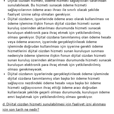
Dijital cüzdan hizmeti, ödeme hizmeti sağlayıcıları tarafından
sunulabilecek. Bu hizmeti sunacak ödeme hizmeti
sağlayıcılarının ödeme aracı ihracı ile sınırlı olacak şekilde
faaliyet iznine sahip olmaları gerekiyor.
Dijital cüzdanın, işyerlerinde ödeme aracı olarak kullanılması ve
ödeme işlemine ilişkin fonun dijital cüzdan hizmeti sunan
kuruluş üzerinden aktarılması durumunda hizmeti sunacak
kuruluşun elektronik para ihraç etmek için yetkilendirilmiş
olması gerekiyor. Dijital cüzdana tanımlanmış olan ödeme hesabı
veya ödeme aracının, işyerinde gerçekleştirilecek ödeme
işleminde doğrudan kullanılması için işyerine gerekli ödeme
hizmetlerini dijital cüzdan hizmeti sunan kuruluşun sunması
nedeniyle ödeme işlemine ilişkin fonun dijital cüzdan hizmeti
sunan kuruluş üzerinden aktarılması durumunda hizmeti sunacak
kuruluşun elektronik para ihraç etmek için yetkilendirilmiş
olması gerekmeyecek.
Dijital cüzdanın işyerlerinde gerçekleştirilecek ödeme işleminde
dijital cüzdana tanımlanmış olan başka bir ödeme hizmeti
sağlayıcısı nezdindeki ödeme hesabı veya başka bir ödeme
hizmeti sağlayıcısının ihraç ettiği ödeme aracı doğrudan
kullanılacak şekilde geçerli olması durumunda, kuruluşun ödeme
emri başlatmak için yetkilendirilmiş olması gerekiyor.
d. Dijital cüzdan hizmeti sunulabilmesi için faaliyet izni alınması
için son tarih ne nedir?