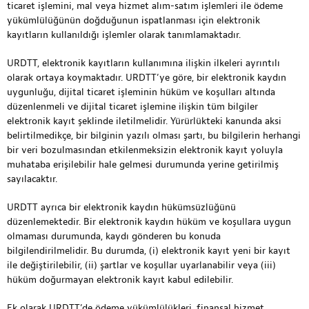
ticaret işlemini, mal veya hizmet alım-satım işlemleri ile ödeme
yükümlülüğünün doğduğunun ispatlanması için elektronik
kayıtların kullanıldığı işlemler olarak tanımlamaktadır.
URDTT, elektronik kayıtların kullanımına ilişkin ilkeleri ayrıntılı
olarak ortaya koymaktadır. URDTT’ye göre, bir elektronik kaydın
uygunluğu, dijital ticaret işleminin hüküm ve koşulları altında
düzenlenmeli ve dijital ticaret işlemine ilişkin tüm bilgiler
elektronik kayıt şeklinde iletilmelidir. Yürürlükteki kanunda aksi
belirtilmedikçe, bir bilginin yazılı olması şartı, bu bilgilerin herhangi
bir veri bozulmasından etkilenmeksizin elektronik kayıt yoluyla
muhataba erişilebilir hale gelmesi durumunda yerine getirilmiş
sayılacaktır.
URDTT ayrıca bir elektronik kaydın hükümsüzlüğünü
düzenlemektedir. Bir elektronik kaydın hüküm ve koşullara uygun
olmaması durumunda, kaydı gönderen bu konuda
bilgilendirilmelidir. Bu durumda, (i) elektronik kayıt yeni bir kayıt
ile değiştirilebilir, (ii) şartlar ve koşullar uyarlanabilir veya (iii)
hüküm doğurmayan elektronik kayıt kabul edilebilir.
Ek olarak URDTT’de ödeme yükümlülükleri, finansal hizmet