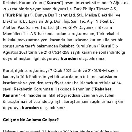
Rekabet Kurumu’nun (“
Kurum
“) resmi internet sitesinde 9 Ağustos
2021 tarihinde yayımlanan duyuru ile, Türk Philips Ticaret A.Ş.
(“
Türk Philips
“), Dünya Dış Ticaret Ltd. Şti., Melisa Elektrikli ve
Elektronik Ev Eşyaları Bilg. Don. İnş. San. Tic. A.Ş., Nit-Set Ev
Aletleri Paz. San. ve Tic. Ltd. Şti. ve GİPA Dayanıklı Tüketim
Mamülleri Tic. A.Ş. hakkında açılan soruşturmanın, Türk rekabet
hukuku mevzuatına yeni kazandırılan uzlaşma kurumu ile her bir
soruşturma tarafı bakımından Rekabet Kurulu’nun (“
Kurul
“) 5
Ağustos 2021 tarih ve 21-37/524-258 sayılı kararı ile sonlandırıldığı
duyurulmuştur. İlgili duyuruya
buradan
ulaşabilirsiniz.
Kurul, ilgili soruşturmayı 7 Ocak 2021 tarih ve 21-01/9-M sayılı
kararıyla Türk Philips’in yetkili satıcılarının internet satışlarını
kısıtlamak ve yeniden satış fiyatlarını belirlemek suretiyle 4054
sayılı Rekabetin Korunması Hakkında Kanun’un (“
Rekabet
Kanunu
“) 4. maddesini ihlal ettiği iddiası üzerine yürütülen
önaraştırma neticesinde açmıştı. Soruşturmanın açılmasına ilişkin
duyuruya
buradan
ulaşabilirsiniz.
Gelişme Ne Anlama Geliyor?
Uzlaşma müessesesi, 24 Haziran 2020 tarihinde yürürlüğe giren