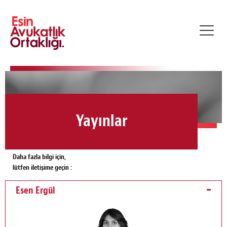
Toggl
navig
Yayınlar
Daha fazla bilgi için,
lütfen iletişime geçin :
Esen Ergül