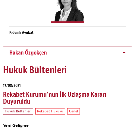
Kıdemli Avukat
Hakan Özgökçen
Hukuk Bültenleri
17/08/2021
Rekabet Kurumu’nun İlk Uzlaşma Kararı
Duyuruldu
Hukuk Bültenleri
Rekabet Hukuku
Genel
Yeni Gelişme