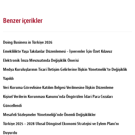
Benzer içerikler
Doing Business in Türkiye 2026
Emeklilikte Yaşa Takılanlar Düzenlemesi – İşverenler İçin Özet Kılavuz
Elektronik İmza Mevzuatında Değişiklik Önerisi
Medya Kuruluşlarının Ticari İletişim Gelirlerine İlişkin Yönetmelik’te Değişiklik
Yapıldı
Veri Koruma Görevlisine Katılım Belgesi Verilmesine İlişkin Düzenleme
Kişisel Verilerin Korunması Kanunu’nda Öngörülen İdari Para Cezaları
Güncellendi
Mesafeli Sözleşmeler Yönetmeliği’nde Önemli Değişiklikler
Türkiye 2025 – 2028 Ulusal Döngüsel Ekonomi Stratejisi ve Eylem Planı’nı
Duyurdu