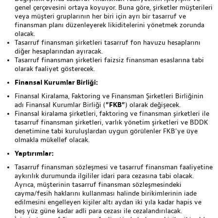
genel çerçevesini ortaya koyuyor. Buna göre, şirketler müşterileri
veya müşteri gruplarının her biri için ayrı bir tasarruf ve
finansman planı düzenleyerek likiditelerini yönetmek zorunda
olacak.
Tasarruf finansman şirketleri tasarruf fon havuzu hesaplarını
diğer hesaplarından ayıracak.
Tasarruf finansman şirketleri faizsiz finansman esaslarına tabi
olarak faaliyet gösterecek.
Finansal Kurumlar Birliği:
Finansal Kiralama, Faktoring ve Finansman Şirketleri Birliğinin
adı Finansal Kurumlar Birliği (
”FKB”
) olarak değişecek.
Finansal kiralama şirketleri, faktoring ve finansman şirketleri ile
tasarruf finansman şirketleri, varlık yönetim şirketleri ve BDDK
denetimine tabi kuruluşlardan uygun görülenler FKB’ye üye
olmakla mükellef olacak.
Yaptırımlar:
Tasarruf finansman sözleşmesi ve tasarruf finansman faaliyetine
aykırılık durumunda ilgililer idari para cezasına tabi olacak.
Ayrıca, müşterinin tasarruf finansman sözleşmesindeki
cayma/fesih haklarını kullanması halinde birikimlerinin iade
edilmesini engelleyen kişiler altı aydan iki yıla kadar hapis ve
beş yüz güne kadar adli para cezası ile cezalandırılacak.