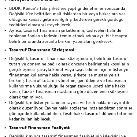
BDDK, Kanun’a tabi şirketlere yaptığı denetimler sonucunda
Değişiklik’te belirtilen mali risklerden bir veya birkaçının var
olduğuna kanaat getirirse ilgili şirketlerden gerekli gördüğü
tedbirleri almasını isteyebilecek.
Ayrıca, tasarruf finansman şirketlerinin, tasfiyeleri halinde
toplanan fonların iadesini temin etmek adına ayrı bir hesapta
belirli bir oranda zorunlu birikim yapmaları gerekecek.
Tasarruf Finansman Sözleşmesi:
Değişiklik, tasarruf finansman sözleşmesini, belirli bir tasarruf
tutarı ve dönemine bağlı olarak önceden belirlenmiş koşulların
gerçekleşmesi şartıyla konut veya taşıt edinimi için müşteriye
finansman kullanma hakkı veren, şirkete ise müşteriye ait
birikmiş tasarruf tutarını yönetme, geri ödeme ve finansman
kullandırma yükümlülüğü ile organizasyon ücreti alma hakkı
veren, faizsiz finansman esaslarına göre düzenlenen sözleşme
olarak tanımlıyor.
Değişiklik, müşteriye tanınan cayma ve fesih haklarını ayrıntılı
olarak düzenliyor. Cayma hakkı sözleşme imzalandıktan sonra 14
gün içinde kullanılabilirken, fesih hakkı tasarruf dönemi bitimine
kadar kullanılabilecek.
Tasarruf Finansman Faaliyeti:
Değişiklik ayrıca tasarruf finansman faaliyetinin işleyişini ve