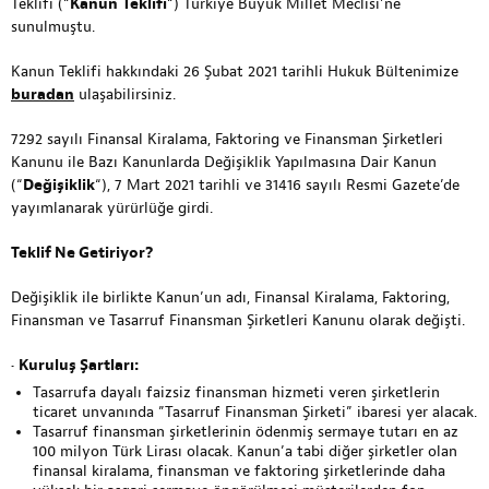
Teklifi (“
Kanun
Teklifi
“) Türkiye Büyük Millet Meclisi’ne
sunulmuştu.
Kanun Teklifi hakkındaki 26 Şubat 2021 tarihli Hukuk Bültenimize
buradan
ulaşabilirsiniz.
7292 sayılı Finansal Kiralama, Faktoring ve Finansman Şirketleri
Kanunu ile Bazı Kanunlarda Değişiklik Yapılmasına Dair Kanun
(“
Değişiklik
“), 7 Mart 2021 tarihli ve 31416 sayılı Resmi Gazete’de
yayımlanarak yürürlüğe girdi.
Teklif Ne Getiriyor?
Değişiklik ile birlikte Kanun’un adı, Finansal Kiralama, Faktoring,
Finansman ve Tasarruf Finansman Şirketleri Kanunu olarak değişti.
•
Kuruluş Şartları:
Tasarrufa dayalı faizsiz finansman hizmeti veren şirketlerin
ticaret unvanında ”Tasarruf Finansman Şirketi” ibaresi yer alacak.
Tasarruf finansman şirketlerinin ödenmiş sermaye tutarı en az
100 milyon Türk Lirası olacak. Kanun’a tabi diğer şirketler olan
finansal kiralama, finansman ve faktoring şirketlerinde daha