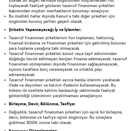
yüksek bir asgari sermaye öngörülmesi müşterilerden fon
toplayarak faaliyet gösteren tasarruf finansman şirketleri
bakımından müşteri menfaatlerini korumayı amaçlıyor.
Bu özellikli haller dışında Kanun’a tabi diğer şirketleri için
öngörülen kuruluş şartları geçerli olacak.
Şirketin Yapamayacağı İş ve İşlemler:
Tasarruf finansman şirketlerinin fon toplaması, faktoring,
finansal kiralama ve finansman şirketleri için getirilmiş bulunan
para toplama yasağına tabi olmayacak.
Tasarruf finansman şirketleri konut veya taşıt ediniminden
doğduğu tevsik edilmeyen borçları finanse edemeyecek, tasarruf
finansman sözleşmeleri dışında finansman sağlayamayacak,
üçüncü taraflara borç veremeyecek ve ortaklık payı
edinemeyecek.
Tasarruf finansman şirketleri ayrıca banka izlenimi yaratacak
ifade ve deyimleri ve katılım ifadesini kullanamayacak. Bu
hüküm ile özellikle katılım bankacılığı sektöründe faaliyet
gösterildiği izleniminin yaratılmaması amaçlanıyor.
Birleşme, Devir, Bölünme, Tasfiye:
Değişiklik, tasarruf finansman şirketleri için ayrık bir birleşme,
devir, bölünme ve tasfiye rejimi öngörüyor. Bu süreçlere
gidilmesi BDDK iznine tabi olacak.
Koruyucu Düzenlemeler: