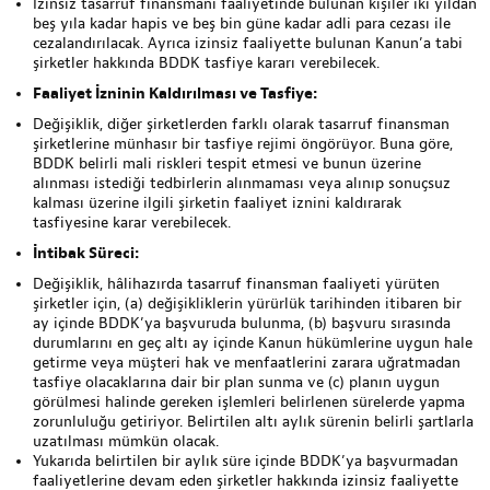
İzinsiz tasarruf finansmanı faaliyetinde bulunan kişiler iki yıldan
beş yıla kadar hapis ve beş bin güne kadar adli para cezası ile
cezalandırılacak. Ayrıca izinsiz faaliyette bulunan Kanun’a tabi
şirketler hakkında BDDK tasfiye kararı verebilecek.
Faaliyet İzninin Kaldırılması ve Tasfiye:
Değişiklik, diğer şirketlerden farklı olarak tasarruf finansman
şirketlerine münhasır bir tasfiye rejimi öngörüyor. Buna göre,
BDDK belirli mali riskleri tespit etmesi ve bunun üzerine
alınması istediği tedbirlerin alınmaması veya alınıp sonuçsuz
kalması üzerine ilgili şirketin faaliyet iznini kaldırarak
tasfiyesine karar verebilecek.
İntibak Süreci:
Değişiklik, hâlihazırda tasarruf finansman faaliyeti yürüten
şirketler için, (a) değişikliklerin yürürlük tarihinden itibaren bir
ay içinde BDDK’ya başvuruda bulunma, (b) başvuru sırasında
durumlarını en geç altı ay içinde Kanun hükümlerine uygun hale
getirme veya müşteri hak ve menfaatlerini zarara uğratmadan
tasfiye olacaklarına dair bir plan sunma ve (c) planın uygun
görülmesi halinde gereken işlemleri belirlenen sürelerde yapma
zorunluluğu getiriyor. Belirtilen altı aylık sürenin belirli şartlarla
uzatılması mümkün olacak.
Yukarıda belirtilen bir aylık süre içinde BDDK’ya başvurmadan
faaliyetlerine devam eden şirketler hakkında izinsiz faaliyette