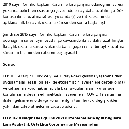
2810 sayılı Cumhurbaşkanı Kararı ile kısa çalışma ödeneğinin süresi
yukarıda belirtilen esaslar çerçevesinde bir ay daha uzatılmıştı. Söz
konusu ikinci uzatma süresi, yukarıda (i) ve (ii) kapsamında
açıklanan ilk bir aylık uzatma süresinden sonra başlamıştı.
Şimdi ise 2915 sayılı Cumhurbaşkanı Kararı ile kısa çalışma
ödeneğinin süresi aynı esaslar çerçevesinde iki ay daha uzatılmıştır.
İki aylık uzatma süresi, yukarıda bahsi geçen ikinci bir aylık uzatma
süresinin bitiminden itibaren başlayacaktır.
Sonuç
COVID-19 salgını, Türkiye’yi ve Türkiye’deki çalışma yaşamına dair
uygulamaları esaslı bir şekilde etkilemiştir. İşverenlere destek olmak
ve çalışanları korumak amacıyla bazı uygulamaların yürürlüğe
konulmasına devam edilmektedir. İşverenlerin COVID-19 salgınına
ilişkin gelişmeler oldukça konu ile ilgili tüm hukuki değişiklikleri
yakından takip etmelerini tavsiye ederiz.
COVID-19 salgını ile ilgili hukuki düzenlemelerle ilgili bilgilere
Esin Avukatlık Ortaklığı Coronavirüs Masası
‘ndan