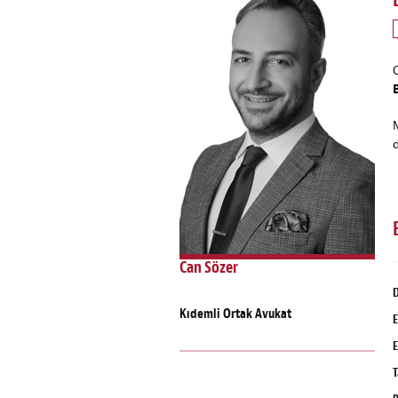
Can Sözer
D
Kıdemli Ortak Avukat
E
E
T