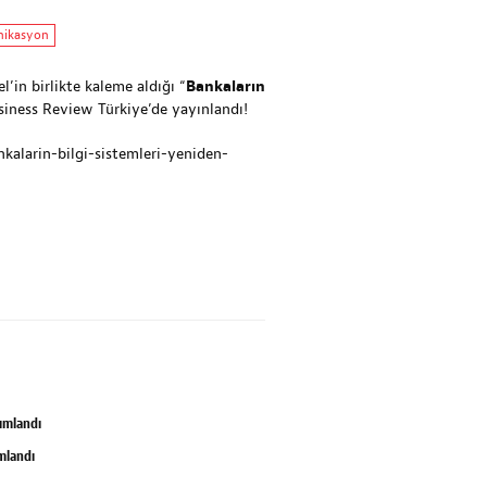
nikasyon
’in birlikte kaleme aldığı “
Bankaların
siness Review Türkiye’de yayınlandı!
kalarin-bilgi-sistemleri-yeniden-
yımlandı
ımlandı