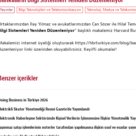
Bankaların Bilgi Sistemleri Yeniden Düzenleniyor
Yayınlar
Bilgi Teknolojileri ve Telekomünikasyon
Teknoloji, Medya ve Telekomü
Ortaklarımızdan İlay Yılmaz ve avukatlarımızdan Can Sözer ile Hilal Temel
Bilgi Sistemleri Yeniden Düzenleniyor
” başlıklı makalemiz Harvard Bu
Makalemizi internet üyeliği oluşturarak
https://hbrturkiye.com/blog/ban
duzenleniyor
linki üzerinden okuyabilirsiniz. Keyifli okumalar!
Benzer içerikler
oing Business in Türkiye 2026
lektrikli Skuter Yönetmeliği Resmi Gazete’de Yayımlandı
lektronik Haberleşme Sektöründe Kişisel Verilerin İşlenmesine İlişkin Yönetmelik Ya
aşınmaz satışı işlemlerinin noterler tarafından yapılmasına ilişkin usul ve esaslar yay