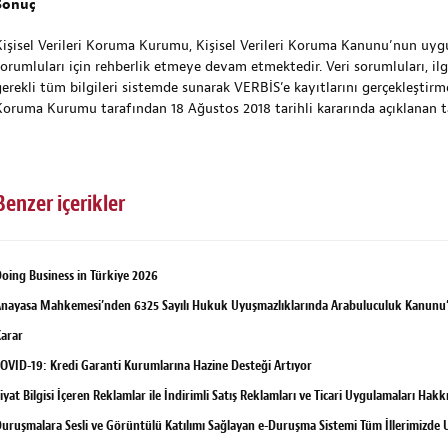
Sonuç
Kişisel Verileri Koruma Kurumu, Kişisel Verileri Koruma Kanunu’nun uygu
sorumluları için rehberlik etmeye devam etmektedir. Veri sorumluları, ilg
erekli tüm bilgileri sistemde sunarak VERBİS’e kayıtlarını gerçekleştirmeli
Koruma Kurumu tarafından 18 Ağustos 2018 tarihli kararında açıklanan t
Benzer içerikler
oing Business in Türkiye 2026
nayasa Mahkemesi’nden 6325 Sayılı Hukuk Uyuşmazlıklarında Arabuluculuk Kanunu’nu
arar
OVID-19: Kredi Garanti Kurumlarına Hazine Desteği Artıyor
iyat Bilgisi İçeren Reklamlar ile İndirimli Satış Reklamları ve Ticari Uygulamaları Hak
uruşmalara Sesli ve Görüntülü Katılımı Sağlayan e-Duruşma Sistemi Tüm İllerimizde