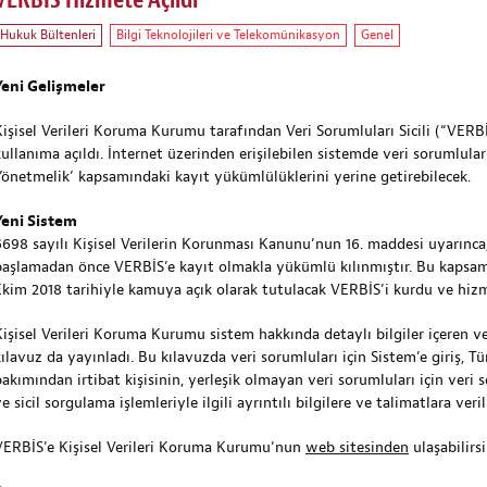
VERBİS Hizmete Açıldı
Hukuk Bültenleri
Bilgi Teknolojileri ve Telekomünikasyon
Genel
Yeni Gelişmeler
Kişisel Verileri Koruma Kurumu tarafından Veri Sorumluları Sicili (“VERBİS
kullanıma açıldı. İnternet üzerinden erişilebilen sistemde veri sorumlular
Yönetmelik’ kapsamındaki kayıt yükümlülüklerini yerine getirebilecek.
Yeni Sistem
6698 sayılı Kişisel Verilerin Korunması Kanunu’nun 16. maddesi uyarınca,
başlamadan önce VERBİS’e kayıt olmakla yükümlü kılınmıştır. Bu kapsam
Ekim 2018 tarihiyle kamuya açık olarak tutulacak VERBİS’i kurdu ve hizm
Kişisel Verileri Koruma Kurumu sistem hakkında detaylı bilgiler içeren ve
kılavuz da yayınladı. Bu kılavuzda veri sorumluları için Sistem’e giriş, T
bakımından irtibat kişisinin, yerleşik olmayan veri sorumluları için veri 
e sicil sorgulama işlemleriyle ilgili ayrıntılı bilgilere ve talimatlara ver
VERBİS’e Kişisel Verileri Koruma Kurumu’nun
web sitesinden
ulaşabilirsi