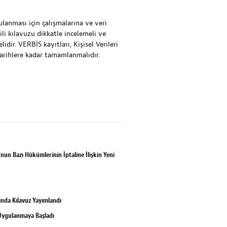
lanması için çalışmalarına ve veri
ili kılavuzu dikkatle incelemeli ve
dir. VERBİS kayıtları, Kişisel Verileri
arihlere kadar tamamlanmalıdır.
n Bazı Hükümlerinin İptaline İlişkin Yeni
kında Kılavuz Yayımlandı
 Uygulanmaya Başladı