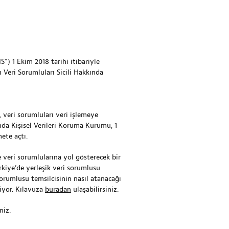
”) 1 Ekim 2018 tarihi itibariyle
ı Veri Sorumluları Sicili Hakkında
 veri sorumluları veri işlemeye
da Kişisel Verileri Koruma Kurumu, 1
ete açtı.
 veri sorumlularına yol gösterecek bir
ürkiye’de yerleşik veri sorumlusu
sorumlusu temsilcisinin nasıl atanacağı
iliyor. Kılavuza
buradan
ulaşabilirsiniz.
niz.