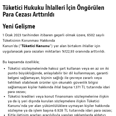
Tüketici Hukuku İhlalleri İçin Öngörülen
Para Cezası Arttırıldı
Yeni Gelişme
1 Ocak 2023 tarihinden itibaren geçerli olmak üzere, 6502 sayılı
Tüketicinin Korunması Hakkında
Kanun’da (“
Tüketici Kanunu
“) yer alan birtakım ihlaller için
uygulanacak para cezaları miktarları %122,93 oranında arttırıldı.
Bu kapsamda özellikle;
Tüketici sözleşmelerinde haksız şart kullanan veya en az on iki
punto büyüklüğünde, anlaşılabilir bir dil kullanmayan, garanti
belgesi sağlamayan, kişinin sağlığı ile çevreye zararlı veya
tehlikeli olabilecek ürünler için okunaklı güvenlik bilgisi
sağlamayan kişiler hakkında ihlal başına 1.371 TL tutarında idari
para cezası;
Tüketici kredileri veya konut finansmanı sözleşmelerine ilişkin
ya da iş yeri dışında kurulan sözleşmelere ilişkin Tüketici
Kanunu’nda yer alan yükümlülüklere uymayan kişiler hakkında
sözleşme ya da işlem başına 6.928 TL tutarında idari para cezası;
Kitle iletişim araçları aracılığıyla yapılan reklamlarda aldatıcı