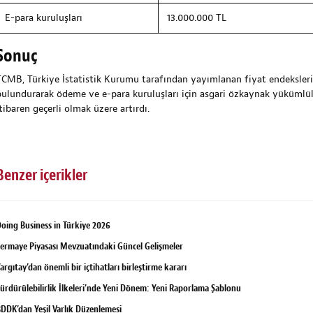
E-para kuruluşları
13.000.000 TL
Sonuç
TCMB, Türkiye İstatistik Kurumu tarafından yayımlanan fiyat endeksleri
bulundurarak ödeme ve e-para kuruluşları için asgari özkaynak yükümlül
tibaren geçerli olmak üzere artırdı.
Benzer içerikler
oing Business in Türkiye 2026
ermaye Piyasası Mevzuatındaki Güncel Gelişmeler
argıtay’dan önemli bir içtihatları birleştirme kararı
ürdürülebilirlik İlkeleri’nde Yeni Dönem: Yeni Raporlama Şablonu
DDK’dan Yeşil Varlık Düzenlemesi