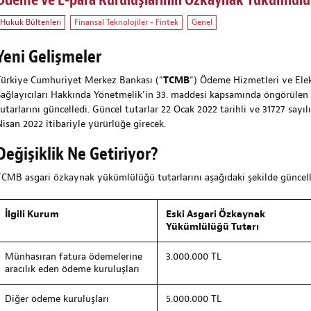
Ödeme ve E-para Kuruluşlarının Özkaynak Yükümlülüğ
Hukuk Bültenleri
Finansal Teknolojiler - Fintek
Genel
Yeni Gelişmeler
Türkiye Cumhuriyet Merkez Bankası (“
TCMB
“) Ödeme Hizmetleri ve Elek
Sağlayıcıları Hakkında Yönetmelik’in 33. maddesi kapsamında öngörüle
tutarlarını güncelledi. Güncel tutarlar 22 Ocak 2022 tarihli ve 31727 say
Nisan 2022 itibariyle yürürlüğe girecek.
Değişiklik Ne Getiriyor?
TCMB asgari özkaynak yükümlülüğü tutarlarını aşağıdaki şekilde güncell
İlgili Kurum
Eski Asgari Özkaynak
Yükümlülüğü Tutarı
Münhasıran fatura ödemelerine
3.000.000 TL
aracılık eden ödeme kuruluşları
Diğer ödeme kuruluşları
5.000.000 TL