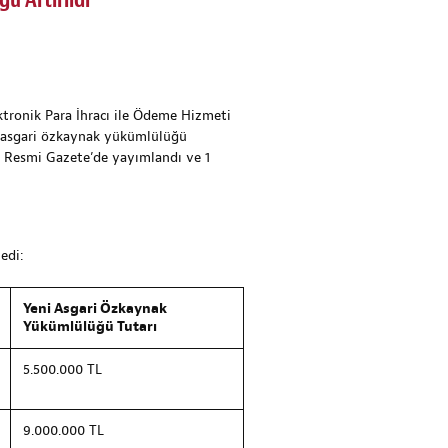
ü Artırıldı
tronik Para İhracı ile Ödeme Hizmeti
n asgari özkaynak yükümlülüğü
ılı Resmi Gazete’de yayımlandı ve 1
edi:
Yeni Asgari Özkaynak
Yükümlülüğü Tutarı
5.500.000 TL
9.000.000 TL