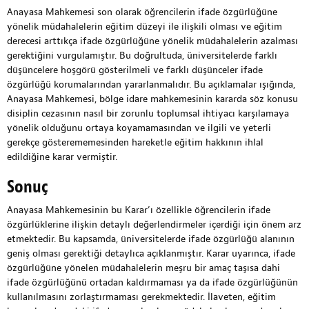
Anayasa Mahkemesi son olarak öğrencilerin ifade özgürlüğüne
yönelik müdahalelerin eğitim düzeyi ile ilişkili olması ve eğitim
derecesi arttıkça ifade özgürlüğüne yönelik müdahalelerin azalması
gerektiğini vurgulamıştır. Bu doğrultuda, üniversitelerde farklı
düşüncelere hoşgörü gösterilmeli ve farklı düşünceler ifade
özgürlüğü korumalarından yararlanmalıdır. Bu açıklamalar ışığında,
Anayasa Mahkemesi, bölge idare mahkemesinin kararda söz konusu
disiplin cezasının nasıl bir zorunlu toplumsal ihtiyacı karşılamaya
yönelik olduğunu ortaya koyamamasından ve ilgili ve yeterli
gerekçe gösterememesinden hareketle eğitim hakkının ihlal
edildiğine karar vermiştir.
Sonuç
Anayasa Mahkemesinin bu Karar’ı özellikle öğrencilerin ifade
özgürlüklerine ilişkin detaylı değerlendirmeler içerdiği için önem arz
etmektedir. Bu kapsamda, üniversitelerde ifade özgürlüğü alanının
geniş olması gerektiği detaylıca açıklanmıştır. Karar uyarınca, ifade
özgürlüğüne yönelen müdahalelerin meşru bir amaç taşısa dahi
ifade özgürlüğünü ortadan kaldırmaması ya da ifade özgürlüğünün
kullanılmasını zorlaştırmaması gerekmektedir. İlaveten, eğitim