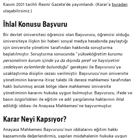
Kasım 2021 tarihli Resmi Gazete’de yayımlandı. (Karar’a
buradan
ulaşabilirsiniz.)
İhlal Konusu Başvuru
Bir devlet üniversitesi öğrencisi olan Başvurucu, öğrencisi olduğu
üniversiteye ilişkin bir haberi sosyal medya hesabında paylaştığı
için üniversite yönetimi tarafından hakkında soruşturma
başlatılmıştır. Soruşturma sonucunda “
yükseköğretim kurumu
personelinin kurum içinde ya da dışında şeref ve haysiyetini
zedeleyen eylemlerde bulunduğu
” gerekçesi ile Başvurucu’ya
uzaklaştırma disiplin cezası verilmiştir. Başvurucu’nun üniversite
yönetiminin kararına itiraz talebi ilk derece mahkemesi tarafından
haklı bulunmuş ancak bölge idare mahkemesi üniversite
yönetiminin kararını hukuka uygun bulmuştur. Başvurucu, ifade ve
basın özgürlükleri ile eğitim ve adil yargılanma haklarının ihlal
edildiği iddiası ile Anayasa Mahkemesi’ne başvurmuştur.
Karar Neyi Kapsıyor?
Anayasa Mahkemesi Başvurucu’nun iddialarını eğitim hakkı
kapsamında değerlendirmiş, yapılan müdahalenin hukuka uygun