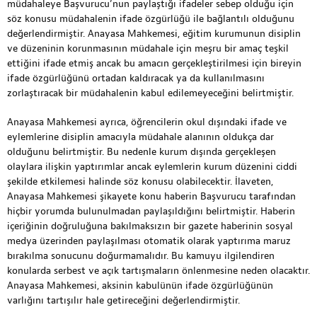
müdahaleye Başvurucu’nun paylaştığı ifadeler sebep olduğu için
söz konusu müdahalenin ifade özgürlüğü ile bağlantılı olduğunu
değerlendirmiştir. Anayasa Mahkemesi, eğitim kurumunun disiplin
ve düzeninin korunmasının müdahale için meşru bir amaç teşkil
ettiğini ifade etmiş ancak bu amacın gerçekleştirilmesi için bireyin
ifade özgürlüğünü ortadan kaldıracak ya da kullanılmasını
zorlaştıracak bir müdahalenin kabul edilemeyeceğini belirtmiştir.
Anayasa Mahkemesi ayrıca, öğrencilerin okul dışındaki ifade ve
eylemlerine disiplin amacıyla müdahale alanının oldukça dar
olduğunu belirtmiştir. Bu nedenle kurum dışında gerçekleşen
olaylara ilişkin yaptırımlar ancak eylemlerin kurum düzenini ciddi
şekilde etkilemesi halinde söz konusu olabilecektir. İlaveten,
Anayasa Mahkemesi şikayete konu haberin Başvurucu tarafından
hiçbir yorumda bulunulmadan paylaşıldığını belirtmiştir. Haberin
içeriğinin doğruluğuna bakılmaksızın bir gazete haberinin sosyal
medya üzerinden paylaşılması otomatik olarak yaptırıma maruz
bırakılma sonucunu doğurmamalıdır. Bu kamuyu ilgilendiren
konularda serbest ve açık tartışmaların önlenmesine neden olacaktır.
Anayasa Mahkemesi, aksinin kabulünün ifade özgürlüğünün
varlığını tartışılır hale getireceğini değerlendirmiştir.