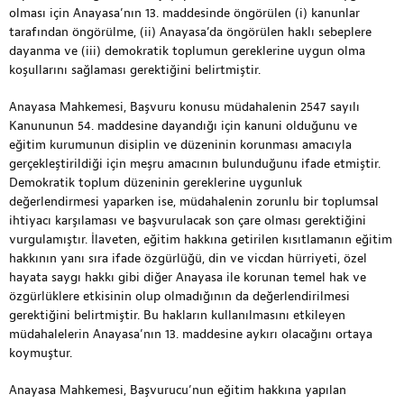
olması için Anayasa’nın 13. maddesinde öngörülen (i) kanunlar
tarafından öngörülme, (ii) Anayasa’da öngörülen haklı sebeplere
dayanma ve (iii) demokratik toplumun gereklerine uygun olma
koşullarını sağlaması gerektiğini belirtmiştir.
Anayasa Mahkemesi, Başvuru konusu müdahalenin 2547 sayılı
Kanununun 54. maddesine dayandığı için kanuni olduğunu ve
eğitim kurumunun disiplin ve düzeninin korunması amacıyla
gerçekleştirildiği için meşru amacının bulunduğunu ifade etmiştir.
Demokratik toplum düzeninin gereklerine uygunluk
değerlendirmesi yaparken ise, müdahalenin zorunlu bir toplumsal
ihtiyacı karşılaması ve başvurulacak son çare olması gerektiğini
vurgulamıştır. İlaveten, eğitim hakkına getirilen kısıtlamanın eğitim
hakkının yanı sıra ifade özgürlüğü, din ve vicdan hürriyeti, özel
hayata saygı hakkı gibi diğer Anayasa ile korunan temel hak ve
özgürlüklere etkisinin olup olmadığının da değerlendirilmesi
gerektiğini belirtmiştir. Bu hakların kullanılmasını etkileyen
müdahalelerin Anayasa’nın 13. maddesine aykırı olacağını ortaya
koymuştur.
Anayasa Mahkemesi, Başvurucu’nun eğitim hakkına yapılan