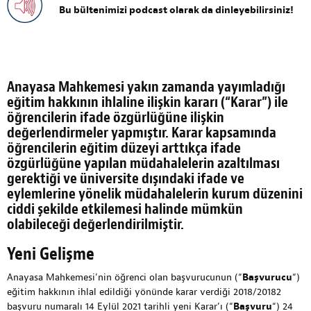
Bu bültenimizi podcast olarak da dinleyebilirsiniz!
Anayasa Mahkemesi yakın zamanda yayımladığı
eğitim hakkının ihlaline ilişkin kararı (“Karar”) ile
öğrencilerin ifade özgürlüğüne ilişkin
değerlendirmeler yapmıştır. Karar kapsamında
öğrencilerin eğitim düzeyi arttıkça ifade
özgürlüğüne yapılan müdahalelerin azaltılması
gerektiği ve üniversite dışındaki ifade ve
eylemlerine yönelik müdahalelerin kurum düzenini
ciddi şekilde etkilemesi halinde mümkün
olabileceği değerlendirilmiştir.
Yeni Gelişme
Anayasa Mahkemesi’nin öğrenci olan başvurucunun (“
Başvurucu
“)
eğitim hakkının ihlal edildiği yönünde karar verdiği 2018/20182
başvuru numaralı 14 Eylül 2021 tarihli yeni Karar’ı (“
Başvuru
“) 24