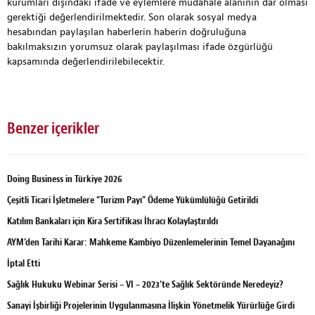
kurumları dışındaki ifade ve eylemlere müdahale alanının dar olması
gerektiği değerlendirilmektedir. Son olarak sosyal medya
hesabından paylaşılan haberlerin haberin doğruluğuna
bakılmaksızın yorumsuz olarak paylaşılması ifade özgürlüğü
kapsamında değerlendirilebilecektir.
Benzer içerikler
Doing Business in Türkiye 2026
Çeşitli Ticari İşletmelere “Turizm Payı” Ödeme Yükümlülüğü Getirildi
Katılım Bankaları için Kira Sertifikası İhracı Kolaylaştırıldı
AYM’den Tarihi Karar: Mahkeme Kambiyo Düzenlemelerinin Temel Dayanağını
İptal Etti
Sağlık Hukuku Webinar Serisi – VI – 2023’te Sağlık Sektöründe Neredeyiz?
Sanayi İşbirliği Projelerinin Uygulanmasına İlişkin Yönetmelik Yürürlüğe Girdi