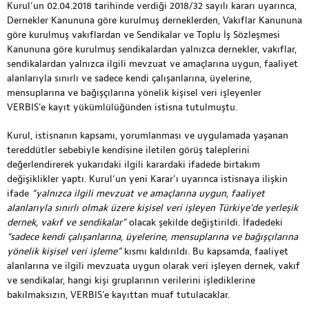
Kurul’un 02.04.2018 tarihinde verdiği 2018/32 sayılı kararı uyarınca,
Dernekler Kanununa göre kurulmuş derneklerden, Vakıflar Kanununa
göre kurulmuş vakıflardan ve Sendikalar ve Toplu İş Sözleşmesi
Kanununa göre kurulmuş sendikalardan yalnızca dernekler, vakıflar,
sendikalardan yalnızca ilgili mevzuat ve amaçlarına uygun, faaliyet
alanlarıyla sınırlı ve sadece kendi çalışanlarına, üyelerine,
mensuplarına ve bağışçılarına yönelik kişisel veri işleyenler
VERBIS’e kayıt yükümlülüğünden istisna tutulmuştu.
Kurul, istisnanın kapsamı, yorumlanması ve uygulamada yaşanan
tereddütler sebebiyle kendisine iletilen görüş taleplerini
değerlendirerek yukarıdaki ilgili karardaki ifadede birtakım
değişiklikler yaptı. Kurul’un yeni Karar’ı uyarınca istisnaya ilişkin
ifade
“yalnızca ilgili mevzuat ve amaçlarına uygun, faaliyet
alanlarıyla sınırlı olmak üzere kişisel veri işleyen Türkiye’de yerleşik
dernek, vakıf ve sendikalar”
olacak şekilde değiştirildi. İfadedeki
“sadece kendi çalışanlarına, üyelerine, mensuplarına ve bağışçılarına
yönelik kişisel veri işleme”
kısmı kaldırıldı. Bu kapsamda, faaliyet
alanlarına ve ilgili mevzuata uygun olarak veri işleyen dernek, vakıf
ve sendikalar, hangi kişi gruplarının verilerini işlediklerine
bakılmaksızın, VERBIS’e kayıttan muaf tutulacaklar.