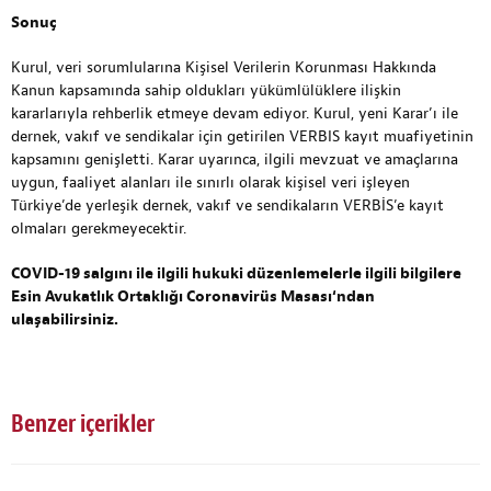
Sonuç
Kurul, veri sorumlularına Kişisel Verilerin Korunması Hakkında
Kanun kapsamında sahip oldukları yükümlülüklere ilişkin
kararlarıyla rehberlik etmeye devam ediyor. Kurul, yeni Karar’ı ile
dernek, vakıf ve sendikalar için getirilen VERBIS kayıt muafiyetinin
kapsamını genişletti. Karar uyarınca, ilgili mevzuat ve amaçlarına
uygun, faaliyet alanları ile sınırlı olarak kişisel veri işleyen
Türkiye’de yerleşik dernek, vakıf ve sendikaların VERBİS’e kayıt
olmaları gerekmeyecektir.
COVID-19 salgını ile ilgili hukuki düzenlemelerle ilgili bilgilere
Esin Avukatlık Ortaklığı Coronavirüs Masası
‘ndan
ulaşabilirsiniz.
Benzer içerikler