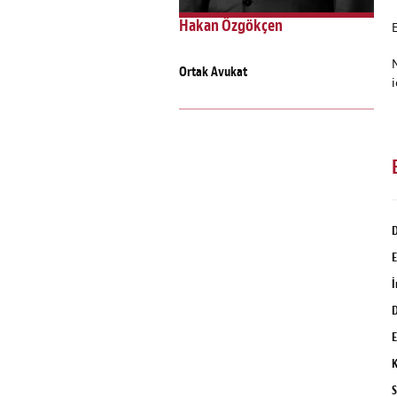
Hakan Özgökçen
Ortak Avukat
D
İ
D
E
K
S