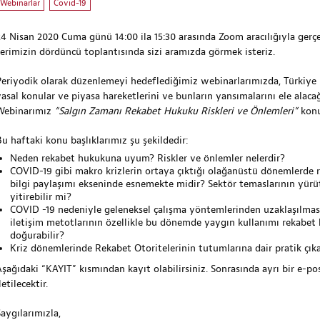
Webinarlar
Covid-19
24 Nisan 2020 Cuma günü 14:00 ila 15:30 arasında Zoom aracılığıyla ge
serimizin dördüncü toplantısında sizi aramızda görmek isteriz.
Periyodik olarak düzenlemeyi hedeflediğimiz webinarlarımızda, Türkiye 
yasal konular ve piyasa hareketlerini ve bunların yansımalarını ele ala
Webinarımız
“Salgın Zamanı Rekabet Hukuku Riskleri ve Önlemleri”
konu
Bu haftaki konu başlıklarımız şu şekildedir:
Neden rekabet hukukuna uyum? Riskler ve önlemler nelerdir?
COVID-19 gibi makro krizlerin ortaya çıktığı olağanüstü dönemlerde r
bilgi paylaşımı ekseninde esnemekte midir? Sektör temaslarının yürüt
yitirebilir mi?
COVID -19 nedeniyle geleneksel çalışma yöntemlerinden uzaklaşılması 
iletişim metotlarının özellikle bu dönemde yaygın kullanımı rekabet h
doğurabilir?
Kriz dönemlerinde Rekabet Otoritelerinin tutumlarına dair pratik çıka
Aşağıdaki “KAYIT” kısmından kayıt olabilirsiniz. Sonrasında ayrı bir e-pos
letilecektir.
Saygılarımızla,