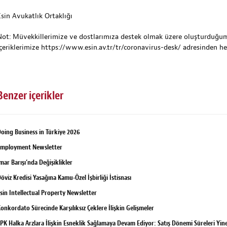
Esin Avukatlık Ortaklığı
Not: Müvekkillerimize ve dostlarımıza destek olmak üzere oluşturduğu
içeriklerimize
https://www.esin.av.tr/tr/coronavirus-desk/
adresinden her
Benzer içerikler
oing Business in Türkiye 2026
Employment Newsletter
mar Barışı’nda Değişiklikler
öviz Kredisi Yasağına Kamu-Özel İşbirliği İstisnası
sin Intellectual Property Newsletter
onkordato Sürecinde Karşılıksız Çeklere İlişkin Gelişmeler
PK Halka Arzlara İlişkin Esneklik Sağlamaya Devam Ediyor: Satış Dönemi Süreleri Yine