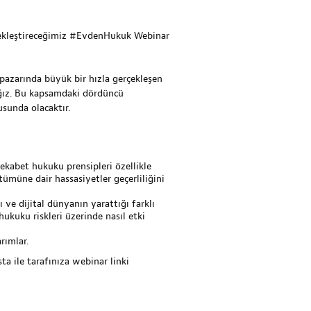
rçekleştireceğimiz #EvdenHukuk Webinar
pazarında büyük bir hızla gerçekleşen
cağız. Bu kapsamdaki dördüncü
sunda olacaktır.
ekabet hukuku prensipleri özellikle
ümüne dair hassasiyetler geçerliliğini
ve dijital dünyanın yarattığı farklı
ukuku riskleri üzerinde nasıl etki
rımlar.
ta ile tarafınıza webinar linki